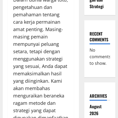
Strategi
pengetahuan dan
pemahaman tentang
cara kerja permainan
amat penting. Masing-
RECENT
masing pemain
COMMENTS
mempunyai peluang
No
setara, tetapi dengan
comments
menggunakan strategi
to show.
yang sesuai, Anda dapat
memaksimalkan hasil
yang diinginkan. Kami
akan membahas
menguraikan beraneka
ARCHIVES
ragam metode dan
August
strategi yang dapat
2026
digunakan dimanfaatkan