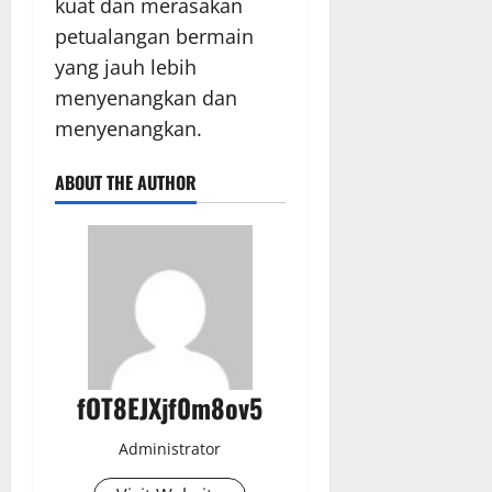
kuat dan merasakan
petualangan bermain
yang jauh lebih
menyenangkan dan
menyenangkan.
ABOUT THE AUTHOR
fOT8EJXjf0m8ov5
Administrator