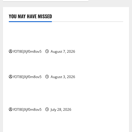
YOU MAY HAVE MISSED
GAME ONLINE
Panduan Komprehensif Slot Deposit Pulsa: Mudah
dan Cepat
fOT8EJXjf0m8ov5
August 7, 2026
GAME ONLINE
Bermain Aman dan Nyaman di Situs BandarQQ
fOT8EJXjf0m8ov5
August 3, 2026
GAME ONLINE
Hasil Terbaru dari Macau: Apa yang Harus Diketahui
Pemain Toto?
fOT8EJXjf0m8ov5
July 28, 2026
GAME ONLINE
Kuda: Antara Para Beberapa Mitos dan Fakta-Fakta