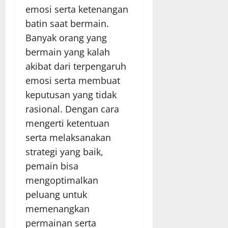
emosi serta ketenangan
batin saat bermain.
Banyak orang yang
bermain yang kalah
akibat dari terpengaruh
emosi serta membuat
keputusan yang tidak
rasional. Dengan cara
mengerti ketentuan
serta melaksanakan
strategi yang baik,
pemain bisa
mengoptimalkan
peluang untuk
memenangkan
permainan serta