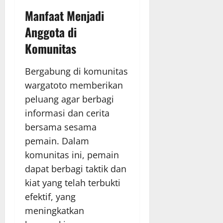
Manfaat Menjadi
Anggota di
Komunitas
Bergabung di komunitas
wargatoto memberikan
peluang agar berbagi
informasi dan cerita
bersama sesama
pemain. Dalam
komunitas ini, pemain
dapat berbagi taktik dan
kiat yang telah terbukti
efektif, yang
meningkatkan