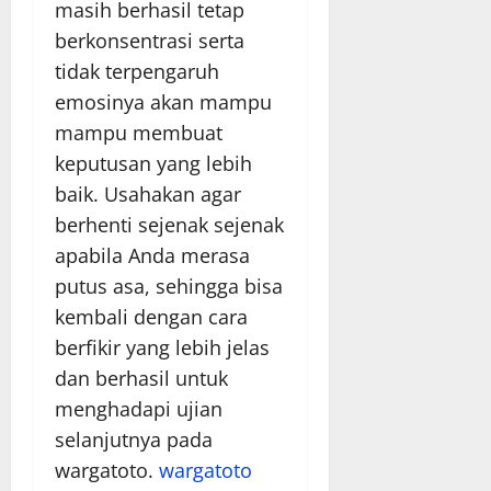
masih berhasil tetap
berkonsentrasi serta
tidak terpengaruh
emosinya akan mampu
mampu membuat
keputusan yang lebih
baik. Usahakan agar
berhenti sejenak sejenak
apabila Anda merasa
putus asa, sehingga bisa
kembali dengan cara
berfikir yang lebih jelas
dan berhasil untuk
menghadapi ujian
selanjutnya pada
wargatoto.
wargatoto