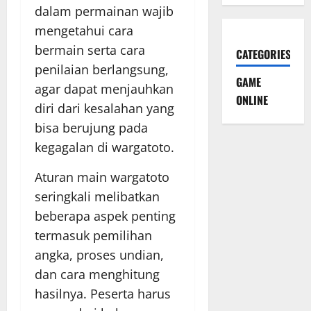
dalam permainan wajib
mengetahui cara
bermain serta cara
CATEGORIES
penilaian berlangsung,
GAME
agar dapat menjauhkan
ONLINE
diri dari kesalahan yang
bisa berujung pada
kegagalan di wargatoto.
Aturan main wargatoto
seringkali melibatkan
beberapa aspek penting
termasuk pemilihan
angka, proses undian,
dan cara menghitung
hasilnya. Peserta harus