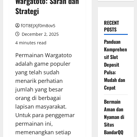
Wargatoto: Saran dan
Strategi
RECENT
fOT8EJXjf0m8ov5
POSTS
December 2, 2025
Panduan
4 minutes read
Komprehen
Permainan Wargatoto
sif Slot
adalah game populer
Deposit
yang telah sudah
Pulsa:
Mudah dan
menarik perhatian
Cepat
jumlah yang besar
orang di berbagai
Bermain
lapisan masyarakat.
Aman dan
Untuk para penggemar
Nyaman di
permainan ini,
Situs
memenangkan setiap
BandarQQ