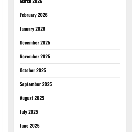
March 2026
February 2026
January 2026
December 2025
November 2025
October 2025
September 2025
August 2025
July 2025
June 2025