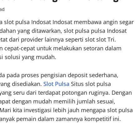
ead
ya slot pulsa Indosat Indosat membawa angin segar
han yang ditawarkan, slot pulsa pulsa Indosat
 dari provider lainnya seperti slot slot Tri.
n cepat-cepat untuk melakukan setoran dalam
usi solusi yang mudah.
da pada proses pengisian deposit sederhana,
yang disediakan.
Slot Pulsa
Situs slot pulsa
ang seru dari terdapat potongan ruginya. Dengan
 dapat dengan mudah memilih jumlah sesuai,
Mari kita investigasi lebih jauh mengapa slot pulsa
banyak pemain dalam zamannya kompetitif ini.