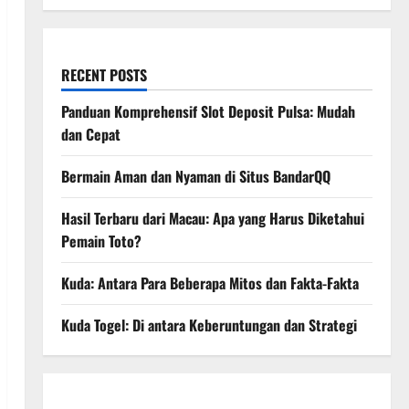
RECENT POSTS
Panduan Komprehensif Slot Deposit Pulsa: Mudah
dan Cepat
Bermain Aman dan Nyaman di Situs BandarQQ
Hasil Terbaru dari Macau: Apa yang Harus Diketahui
Pemain Toto?
Kuda: Antara Para Beberapa Mitos dan Fakta-Fakta
Kuda Togel: Di antara Keberuntungan dan Strategi