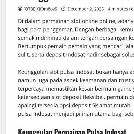
fOT8EJXjf0m8ov5
December 2, 2025
4 minutes r
Di dalam permainan slot online online, adan
bagi para penggemar. Dengan berbagai kemuda
semakin diminati dalam tengah persaingan ketat
Bertumpuk pemain pemain yang mencari jala
sulit, serta deposit Indosat hadir sebagai sol
Keunggulan slot pulsa Indosat bukan hanya a
namun juga pada aspek keamanan dan trust 
terpercaya memastikan kesan bermain game y
ketersediaan slot deposit fleksibel, permain
apalagi tersedia opsi deposit 5k amat murah. 
pulsa Indosat menjadi pilihan utama bagi se
Keunggulan Permainan Pulsa Indosat