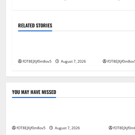
t
n
RELATED STORIES
GAME ONLINE
GAME ONLIN
a
Panduan Komprehensif Slot
Bermain Aman
v
Deposit Pulsa: Mudah dan Cepat
Situs Bandar
i
fOT8EJXjf0m8ov5
August 7, 2026
fOT8EJXjf0m8ov
g
a
YOU MAY HAVE MISSED
t
GAME ONLINE
GAME ON
i
Panduan Komprehensif Slot Deposit
Bermain Am
Pulsa: Mudah dan Cepat
BandarQQ
o
fOT8EJXjf0m8ov5
August 7, 2026
fOT8EJXjf0m