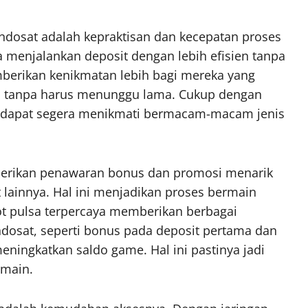
Indosat adalah kepraktisan dan kecepatan proses
sa menjalankan deposit dengan lebih efisien tanpa
mberikan kenikmatan lebih bagi mereka yang
a tanpa harus menunggu lama. Cukup dengan
 dapat segera menikmati bermacam-macam jenis
memberikan penawaran bonus dan promosi menarik
 lainnya. Hal ini menjadikan proses bermain
t pulsa terpercaya memberikan berbagai
dosat, seperti bonus pada deposit pertama dan
ningkatkan saldo game. Hal ini pastinya jadi
rmain.