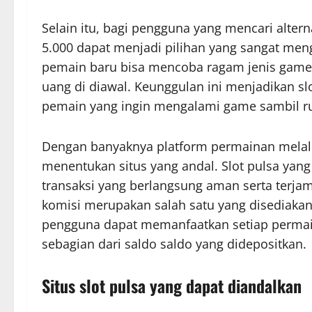
Selain itu, bagi pengguna yang mencari altern
5.000 dapat menjadi pilihan yang sangat men
pemain baru bisa mencoba ragam jenis game
uang di diawal. Keunggulan ini menjadikan sl
pemain yang ingin mengalami game sambil ru
Dengan banyaknya platform permainan melalui 
menentukan situs yang andal. Slot pulsa ya
transaksi yang berlangsung aman serta terj
komisi merupakan salah satu yang disediakan 
pengguna dapat memanfaatkan setiap permai
sebagian dari saldo saldo yang didepositkan.
Situs slot pulsa yang dapat diandalkan