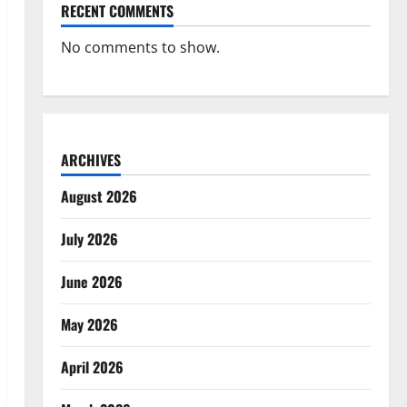
RECENT COMMENTS
No comments to show.
ARCHIVES
August 2026
July 2026
June 2026
May 2026
April 2026