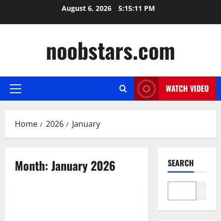
Skip
August 6, 2026
5:15:12 PM
to
content
noobstars.com
WATCH VIDEO
Primary
Menu
Home
2026
January
Month:
January 2026
SEARCH
GAME ONLINE
Search
Membahas Prediksi SGP: Apa
Pendapat Beberapa Pakarnya?