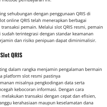
ting sehubungan dengan penggunaan QRIS di
lot online QRIS telah menerapkan berbagai
ransaksi pemain. Melalui slot QRIS resmi, pemain
i sudah terintegrasi dengan standar keamanan
rjamin dan risiko penipuan dapat diminimalisir.
Slot QRIS
nting dalam rangka menjamin pengalaman bermain
 platform slot resmi pastinya
manan misalnya pengkodingan data serta
ncegah kebocoran informasi. Dengan cara
 melakukan transaksi dengan cepat dan efisien,
gganggu kerahasiaan maupun keselamatan dana