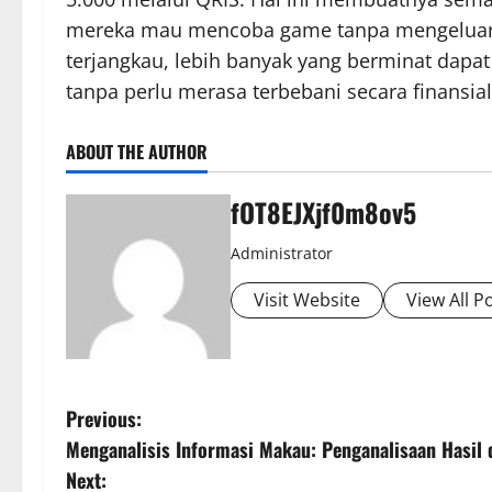
mereka mau mencoba game tanpa mengeluark
terjangkau, lebih banyak yang berminat dapa
tanpa perlu merasa terbebani secara finansial
ABOUT THE AUTHOR
fOT8EJXjf0m8ov5
Administrator
Visit Website
View All P
P
Previous:
Menganalisis Informasi Makau: Penganalisaan Hasil d
o
Next: