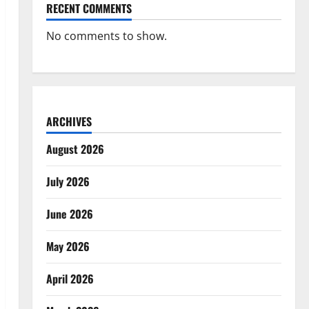
RECENT COMMENTS
No comments to show.
ARCHIVES
August 2026
July 2026
June 2026
May 2026
April 2026