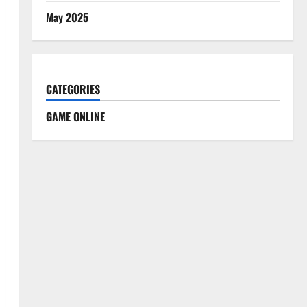
May 2025
CATEGORIES
GAME ONLINE