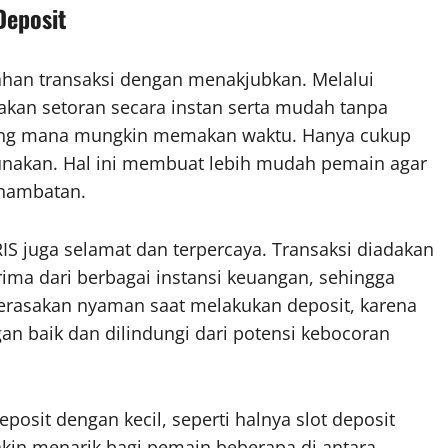
Deposit
an transaksi dengan menakjubkan. Melalui
an setoran secara instan serta mudah tanpa
yang mana mungkin memakan waktu. Hanya cukup
unakan. Hal ini membuat lebih mudah pemain agar
 hambatan.
IS juga selamat dan terpercaya. Transaksi diadakan
rima dari berbagai instansi keuangan, sehingga
erasakan nyaman saat melakukan deposit, karena
an baik dan dilindungi dari potensi kebocoran
osit dengan kecil, seperti halnya slot deposit
kin menarik bagi pemain beberapa di antara