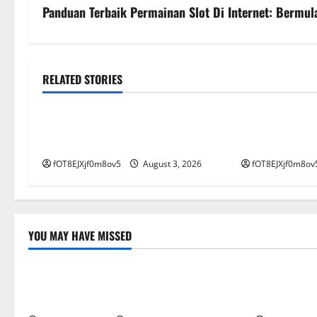
s
Panduan Terbaik Permainan Slot Di Internet: Bermul
t
n
RELATED STORIES
GAME ONLINE
GAME ONLIN
a
Bermain Aman dan Nyaman di
Hasil Terbaru 
v
Situs BandarQQ
Harus Diketah
i
fOT8EJXjf0m8ov5
August 3, 2026
fOT8EJXjf0m8ov
g
a
YOU MAY HAVE MISSED
t
GAME ONLINE
GAME ON
i
Bermain Aman dan Nyaman di Situs
Hasil Terba
BandarQQ
Harus Dike
o