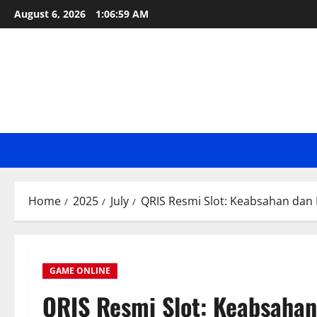
Skip
August 6, 2026
1:06:59 AM
to
content
Home
2025
July
QRIS Resmi Slot: Keabsahan dan
GAME ONLINE
QRIS Resmi Slot: Keabsaha