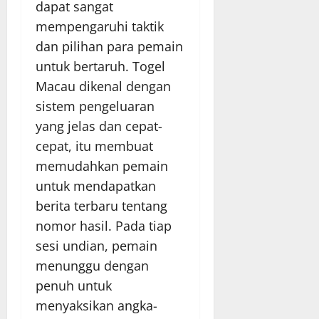
dapat sangat
mempengaruhi taktik
dan pilihan para pemain
untuk bertaruh. Togel
Macau dikenal dengan
sistem pengeluaran
yang jelas dan cepat-
cepat, itu membuat
memudahkan pemain
untuk mendapatkan
berita terbaru tentang
nomor hasil. Pada tiap
sesi undian, pemain
menunggu dengan
penuh untuk
menyaksikan angka-