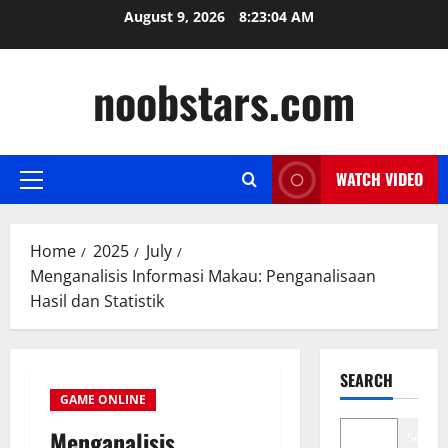
Skip
August 9, 2026
8:23:04 AM
to
content
noobstars.com
WATCH VIDEO
Primary
Menu
Home
2025
July
Menganalisis Informasi Makau: Penganalisaan
Hasil dan Statistik
SEARCH
GAME ONLINE
Menganalisis
Search