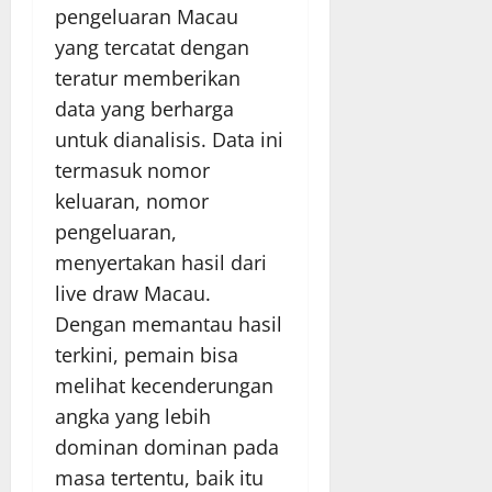
pengeluaran Macau
yang tercatat dengan
teratur memberikan
data yang berharga
untuk dianalisis. Data ini
termasuk nomor
keluaran, nomor
pengeluaran,
menyertakan hasil dari
live draw Macau.
Dengan memantau hasil
terkini, pemain bisa
melihat kecenderungan
angka yang lebih
dominan dominan pada
masa tertentu, baik itu