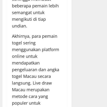
beberapa pemain lebih
semangat untuk
mengikuti di tiap
undian.
Akhirnya, para pemain
togel sering
menggunakan platform
online untuk
mendapatkan
pengeluaran dan angka
togel Macau secara
langsung. Live draw
Macau merupakan
metode cara yang
populer untuk