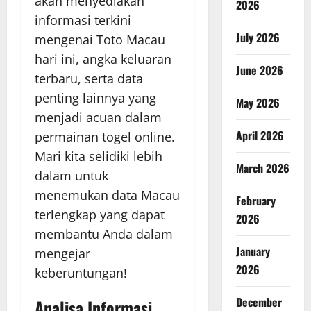
akan menyediakan
2026
informasi terkini
July 2026
mengenai Toto Macau
hari ini, angka keluaran
June 2026
terbaru, serta data
penting lainnya yang
May 2026
menjadi acuan dalam
April 2026
permainan togel online.
Mari kita selidiki lebih
March 2026
dalam untuk
menemukan data Macau
February
terlengkap yang dapat
2026
membantu Anda dalam
January
mengejar
2026
keberuntungan!
December
Analisa Informasi