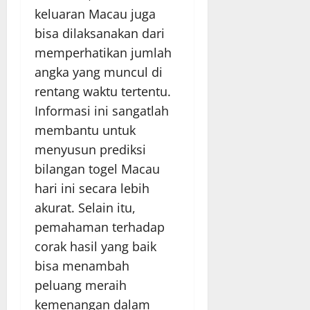
keluaran Macau juga
bisa dilaksanakan dari
memperhatikan jumlah
angka yang muncul di
rentang waktu tertentu.
Informasi ini sangatlah
membantu untuk
menyusun prediksi
bilangan togel Macau
hari ini secara lebih
akurat. Selain itu,
pemahaman terhadap
corak hasil yang baik
bisa menambah
peluang meraih
kemenangan dalam