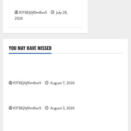
Pemain Toto?
fOT8EJXjf0m8ov5
July 28,
2026
YOU MAY HAVE MISSED
GAME ONLINE
Panduan Komprehensif Slot Deposit Pulsa: Mudah
dan Cepat
fOT8EJXjf0m8ov5
August 7, 2026
GAME ONLINE
Bermain Aman dan Nyaman di Situs BandarQQ
fOT8EJXjf0m8ov5
August 3, 2026
GAME ONLINE
Hasil Terbaru dari Macau: Apa yang Harus Diketahui