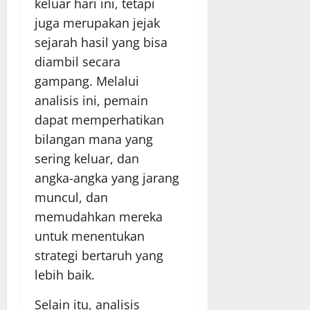
keluar hari ini, tetapi
juga merupakan jejak
sejarah hasil yang bisa
diambil secara
gampang. Melalui
analisis ini, pemain
dapat memperhatikan
bilangan mana yang
sering keluar, dan
angka-angka yang jarang
muncul, dan
memudahkan mereka
untuk menentukan
strategi bertaruh yang
lebih baik.
Selain itu, analisis