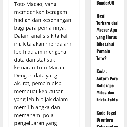
BandarQQ
Toto Macao, yang
memberikan beragam
Hasil
hadiah dan kesenangan
Terbaru dari
bagi para pemainnya.
Macau: Apa
Dalam analisis kita kali
yang Harus
ini, kita akan mendalami
Diketahui
Pemain
lebih dalam mengenai
Toto?
data dan statistik
keluaran Toto Macau.
Kuda:
Dengan data yang
Antara Para
akurat, pemain bisa
Beberapa
membuat keputusan
Mitos dan
yang lebih bijak dalam
Fakta-Fakta
memilih angka dan
Kuda Togel:
memahami pola
Di antara
pengeluaran yang
Keberuntun