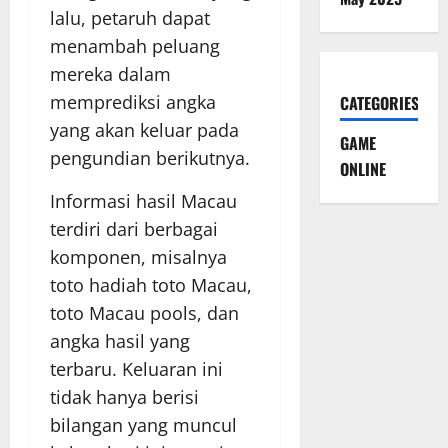
lalu, petaruh dapat
menambah peluang
mereka dalam
memprediksi angka
CATEGORIES
yang akan keluar pada
GAME
pengundian berikutnya.
ONLINE
Informasi hasil Macau
terdiri dari berbagai
komponen, misalnya
toto hadiah toto Macau,
toto Macau pools, dan
angka hasil yang
terbaru. Keluaran ini
tidak hanya berisi
bilangan yang muncul