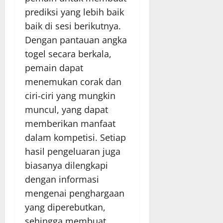
prediksi yang lebih baik
baik di sesi berikutnya.
Dengan pantauan angka
togel secara berkala,
pemain dapat
menemukan corak dan
ciri-ciri yang mungkin
muncul, yang dapat
memberikan manfaat
dalam kompetisi. Setiap
hasil pengeluaran juga
biasanya dilengkapi
dengan informasi
mengenai penghargaan
yang diperebutkan,
sehingga membuat