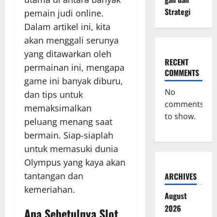
Strategi
pemain judi online.
Dalam artikel ini, kita
akan menggali serunya
yang ditawarkan oleh
RECENT
permainan ini, mengapa
COMMENTS
game ini banyak diburu,
No
dan tips untuk
comments
memaksimalkan
to show.
peluang menang saat
bermain. Siap-siaplah
untuk memasuki dunia
Olympus yang kaya akan
tantangan dan
ARCHIVES
kemeriahan.
August
2026
Apa Sebetulnya Slot