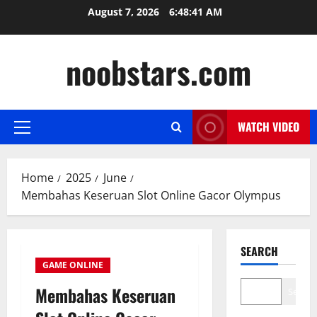
Skip
August 7, 2026
6:48:42 AM
to
content
noobstars.com
WATCH VIDEO
Primary
Menu
Home
2025
June
Membahas Keseruan Slot Online Gacor Olympus
SEARCH
GAME ONLINE
Membahas Keseruan
Search