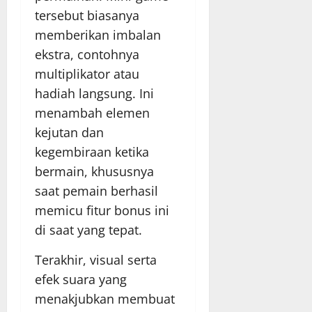
tersebut biasanya
memberikan imbalan
ekstra, contohnya
multiplikator atau
hadiah langsung. Ini
menambah elemen
kejutan dan
kegembiraan ketika
bermain, khususnya
saat pemain berhasil
memicu fitur bonus ini
di saat yang tepat.
Terakhir, visual serta
efek suara yang
menakjubkan membuat