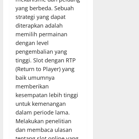
yang berbeda. Sebuah
strategi yang dapat
diterapkan adalah
memilih permainan
dengan level
pengembalian yang
tinggi. Slot dengan RTP
(Return to Player) yang
baik umumnya
memberikan
kesempatan lebih tinggi
untuk kemenangan
dalam periode lama.
Melakukan penelitian
dan membaca ulasan
tentang slot online yang