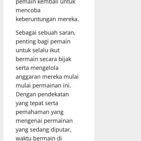
pemain kembali untuk
mencoba
keberuntungan mereka.
Sebagai sebuah saran,
penting bagi pemain
untuk selalu ikut
bermain secara bijak
serta mengelola
anggaran mereka mulai
mulai permainan ini.
Dengan pendekatan
yang tepat serta
pemahaman yang
mengenai permainan
yang sedang diputar,
waktu bermain di