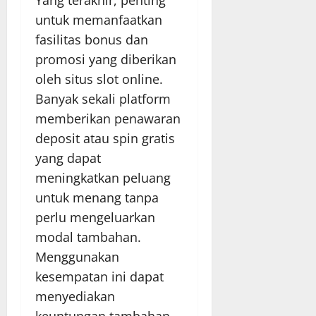
Yang terakhir, penting
untuk memanfaatkan
fasilitas bonus dan
promosi yang diberikan
oleh situs slot online.
Banyak sekali platform
memberikan penawaran
deposit atau spin gratis
yang dapat
meningkatkan peluang
untuk menang tanpa
perlu mengeluarkan
modal tambahan.
Menggunakan
kesempatan ini dapat
menyediakan