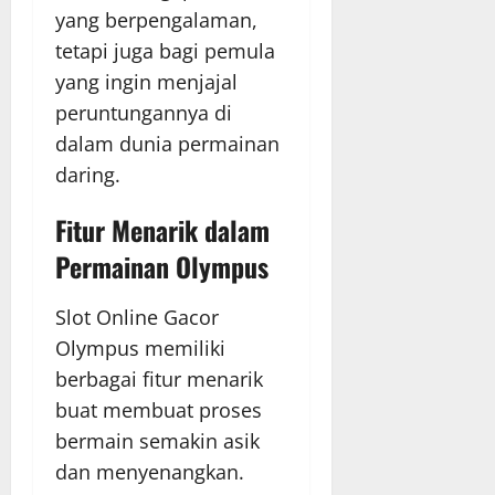
yang berpengalaman,
tetapi juga bagi pemula
yang ingin menjajal
peruntungannya di
dalam dunia permainan
daring.
Fitur Menarik dalam
Permainan Olympus
Slot Online Gacor
Olympus memiliki
berbagai fitur menarik
buat membuat proses
bermain semakin asik
dan menyenangkan.