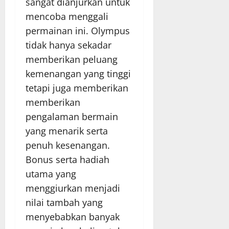
sangat dianjurkan untuk
mencoba menggali
permainan ini. Olympus
tidak hanya sekadar
memberikan peluang
kemenangan yang tinggi
tetapi juga memberikan
memberikan
pengalaman bermain
yang menarik serta
penuh kesenangan.
Bonus serta hadiah
utama yang
menggiurkan menjadi
nilai tambah yang
menyebabkan banyak