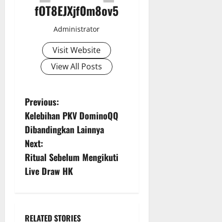
fOT8EJXjf0m8ov5
Administrator
Visit Website
View All Posts
P
Previous:
Kelebihan PKV DominoQQ
o
Dibandingkan Lainnya
s
Next:
Ritual Sebelum Mengikuti
t
Live Draw HK
n
a
RELATED STORIES