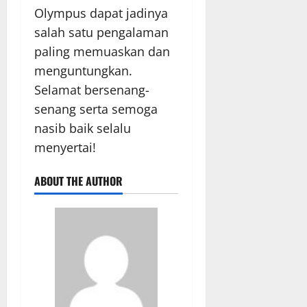
Olympus dapat jadinya
salah satu pengalaman
paling memuaskan dan
menguntungkan.
Selamat bersenang-
senang serta semoga
nasib baik selalu
menyertai!
ABOUT THE AUTHOR