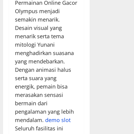
Permainan Online Gacor
Olympus menjadi
semakin menarik.
Desain visual yang
menarik serta tema
mitologi Yunani
menghadirkan suasana
yang mendebarkan.
Dengan animasi halus
serta suara yang
energik, pemain bisa
merasakan sensasi
bermain dari
pengalaman yang lebih
mendalam.
demo slot
Seluruh fasilitas ini