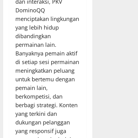
dan interaksi, PKV
DominoQQ
menciptakan lingkungan
yang lebih hidup
dibandingkan
permainan lain.
Banyaknya pemain aktif
di setiap sesi permainan
meningkatkan peluang
untuk bertemu dengan
pemain lain,
berkompetisi, dan
berbagi strategi. Konten
yang terkini dan
dukungan pelanggan
yang responsif juga