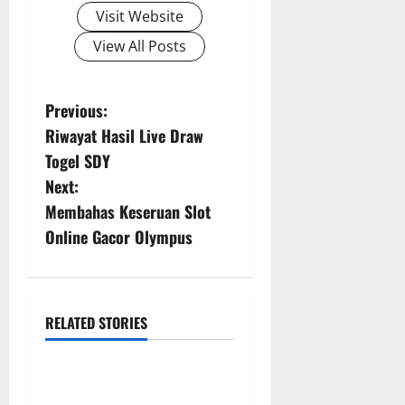
Visit Website
View All Posts
P
Previous:
Riwayat Hasil Live Draw
o
Togel SDY
s
Next:
Membahas Keseruan Slot
t
Online Gacor Olympus
n
a
RELATED STORIES
v
GAME ONLINE
i
Panduan Komprehensif Slot