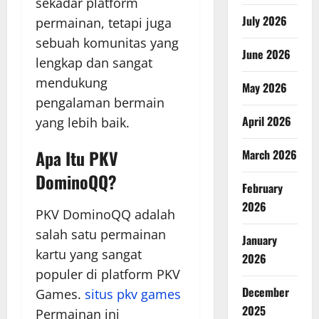
sekadar platform
July 2026
permainan, tetapi juga
sebuah komunitas yang
June 2026
lengkap dan sangat
mendukung
May 2026
pengalaman bermain
April 2026
yang lebih baik.
Apa Itu PKV
March 2026
DominoQQ?
February
2026
PKV DominoQQ adalah
salah satu permainan
January
kartu yang sangat
2026
populer di platform PKV
December
Games.
situs pkv games
2025
Permainan ini