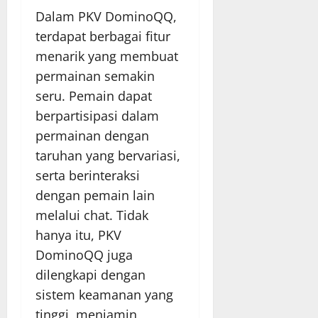
Dalam PKV DominoQQ,
terdapat berbagai fitur
menarik yang membuat
permainan semakin
seru. Pemain dapat
berpartisipasi dalam
permainan dengan
taruhan yang bervariasi,
serta berinteraksi
dengan pemain lain
melalui chat. Tidak
hanya itu, PKV
DominoQQ juga
dilengkapi dengan
sistem keamanan yang
tinggi, menjamin