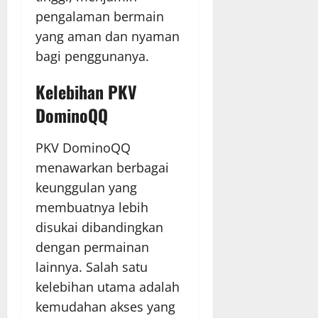
pengalaman bermain
yang aman dan nyaman
bagi penggunanya.
Kelebihan PKV
DominoQQ
PKV DominoQQ
menawarkan berbagai
keunggulan yang
membuatnya lebih
disukai dibandingkan
dengan permainan
lainnya. Salah satu
kelebihan utama adalah
kemudahan akses yang