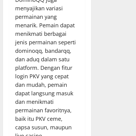
menyajikan variasi
permainan yang
menarik. Pemain dapat
menikmati berbagai
jenis permainan seperti
dominoqq, bandarqq,
dan aduq dalam satu
platform. Dengan fitur
login PKV yang cepat
dan mudah, pemain
dapat langsung masuk
dan menikmati
permainan favoritnya,
baik itu PKV ceme,
capsa susun, maupun
live casino.