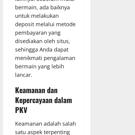
bermain, ada baiknya
untuk melakukan
deposit melalui metode
pembayaran yang
disediakan oleh situs,
sehingga Anda dapat
menikmati pengalaman
bermain yang lebih
lancar.
Keamanan dan
Kepercayaan dalam
PKV
Keamanan adalah salah
satu aspek terpenting