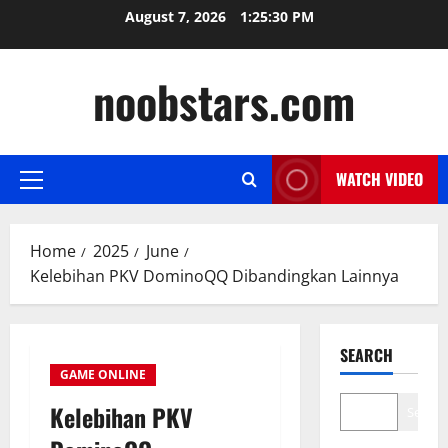
Skip
August 7, 2026
1:25:31 PM
to
content
noobstars.com
WATCH VIDEO
Primary
Menu
Home
2025
June
Kelebihan PKV DominoQQ Dibandingkan Lainnya
SEARCH
GAME ONLINE
Kelebihan PKV
Search