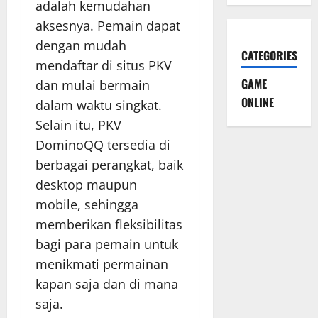
adalah kemudahan
aksesnya. Pemain dapat
dengan mudah
CATEGORIES
mendaftar di situs PKV
GAME
dan mulai bermain
ONLINE
dalam waktu singkat.
Selain itu, PKV
DominoQQ tersedia di
berbagai perangkat, baik
desktop maupun
mobile, sehingga
memberikan fleksibilitas
bagi para pemain untuk
menikmati permainan
kapan saja dan di mana
saja.