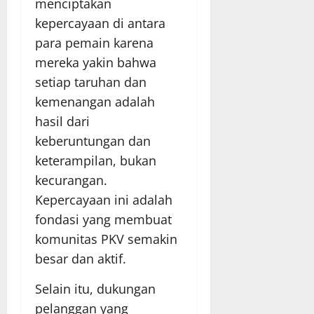
menciptakan
kepercayaan di antara
para pemain karena
mereka yakin bahwa
setiap taruhan dan
kemenangan adalah
hasil dari
keberuntungan dan
keterampilan, bukan
kecurangan.
Kepercayaan ini adalah
fondasi yang membuat
komunitas PKV semakin
besar dan aktif.
Selain itu, dukungan
pelanggan yang