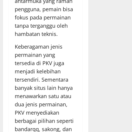
antarmuka yang ramah
pengguna, pemain bisa
fokus pada permainan
tanpa terganggu oleh
hambatan teknis.
Keberagaman jenis
permainan yang
tersedia di PKV juga
menjadi kelebihan
tersendiri. Sementara
banyak situs lain hanya
menawarkan satu atau
dua jenis permainan,
PKV menyediakan
berbagai pilihan seperti
bandarqq, sakong, dan