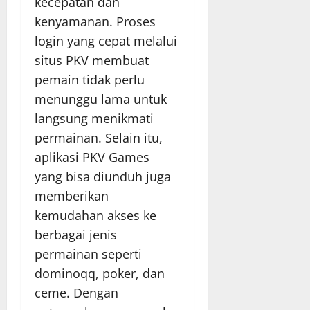
kecepatan dan
kenyamanan. Proses
login yang cepat melalui
situs PKV membuat
pemain tidak perlu
menunggu lama untuk
langsung menikmati
permainan. Selain itu,
aplikasi PKV Games
yang bisa diunduh juga
memberikan
kemudahan akses ke
berbagai jenis
permainan seperti
dominoqq, poker, dan
ceme. Dengan