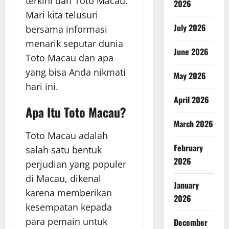
terkini dari Toto Macau.
2026
Mari kita telusuri
July 2026
bersama informasi
menarik seputar dunia
June 2026
Toto Macau dan apa
yang bisa Anda nikmati
May 2026
hari ini.
April 2026
Apa Itu Toto Macau?
March 2026
Toto Macau adalah
February
salah satu bentuk
2026
perjudian yang populer
di Macau, dikenal
January
karena memberikan
2026
kesempatan kepada
para pemain untuk
December