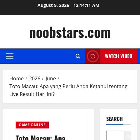
Skip
August 9, 2026
12:14:12 AM
to
content
noobstars.com
WATCH VIDEO
Primary
Menu
Home
2026
June
Toto Macau: Apa yang Perlu Anda Ketahui tentang
Live Result Hari Ini?
SEARCH
GAME ONLINE
Toto Macau: Apa
Search