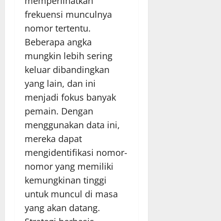
memperlihatkan
frekuensi munculnya
nomor tertentu.
Beberapa angka
mungkin lebih sering
keluar dibandingkan
yang lain, dan ini
menjadi fokus banyak
pemain. Dengan
menggunakan data ini,
mereka dapat
mengidentifikasi nomor-
nomor yang memiliki
kemungkinan tinggi
untuk muncul di masa
yang akan datang.