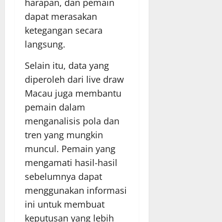
harapan, dan pemain
dapat merasakan
ketegangan secara
langsung.
Selain itu, data yang
diperoleh dari live draw
Macau juga membantu
pemain dalam
menganalisis pola dan
tren yang mungkin
muncul. Pemain yang
mengamati hasil-hasil
sebelumnya dapat
menggunakan informasi
ini untuk membuat
keputusan yang lebih