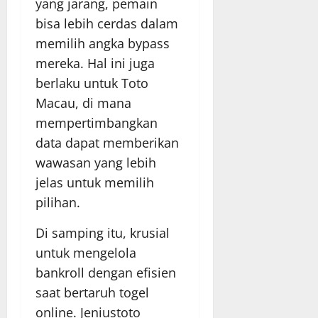
yang jarang, pemain
bisa lebih cerdas dalam
memilih angka bypass
mereka. Hal ini juga
berlaku untuk Toto
Macau, di mana
mempertimbangkan
data dapat memberikan
wawasan yang lebih
jelas untuk memilih
pilihan.
Di samping itu, krusial
untuk mengelola
bankroll dengan efisien
saat bertaruh togel
online. Jeniustoto