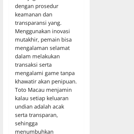
dengan prosedur
keamanan dan
transparansi yang.
Menggunakan inovasi
mutakhir, pemain bisa
mengalaman selamat
dalam melakukan
transaksi serta
mengalami game tanpa
khawatir akan penipuan.
Toto Macau menjamin
kalau setiap keluaran
undian adalah acak
serta transparan,
sehingga
menumbuhkan