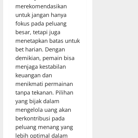
merekomendasikan
untuk jangan hanya
fokus pada peluang
besar, tetapi juga
menetapkan batas untuk
bet harian. Dengan
demikian, pemain bisa
menjaga kestabilan
keuangan dan
menikmati permainan
tanpa tekanan. Pilihan
yang bijak dalam
mengelola uang akan
berkontribusi pada
peluang menang yang
lebih optimal dalam