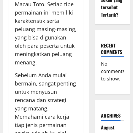
Macau Toto. Setiap tipe
tersebut
permainan ini memiliki
Tertarik?
karakteristik serta
peluang masing-masing,
yang bisa digunakan
RECENT
oleh para peserta untuk
COMMENTS
meningkatkan peluang
menang.
No
comments
Sebelum Anda mulai
to show.
bermain, sangat penting
untuk menyusun
rencana dan strategi
yang matang.
ARCHIVES
Memahami cara kerja
tiap jenis permainan
August