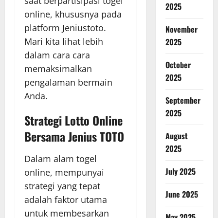
saat berpartisipasi togel
2025
online, khususnya pada
platform Jeniustoto.
November
Mari kita lihat lebih
2025
dalam cara cara
October
memaksimalkan
2025
pengalaman bermain
Anda.
September
2025
Strategi Lotto Online
Bersama Jenius TOTO
August
2025
Dalam alam togel
July 2025
online, mempunyai
strategi yang tepat
June 2025
adalah faktor utama
untuk membesarkan
May 2025