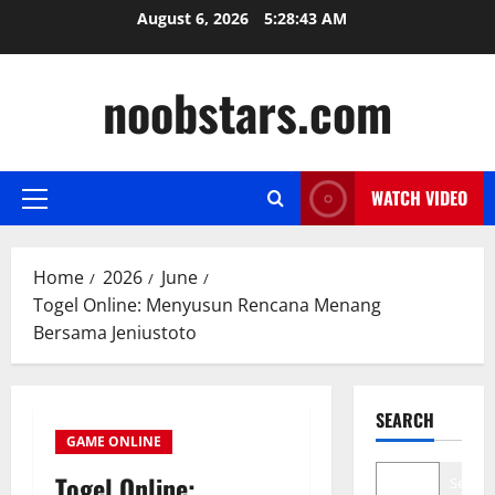
Skip
August 6, 2026
5:28:44 AM
to
content
noobstars.com
WATCH VIDEO
Primary
Menu
Home
2026
June
Togel Online: Menyusun Rencana Menang
Bersama Jeniustoto
SEARCH
GAME ONLINE
Togel Online:
Search