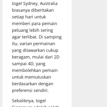
togel Sydney, Australia
biasanya diberitakan
setiap hari untuk
memberi para pemain
peluang lebih sering
agar terlibat. Di samping
itu, varian permainan
yang ditawarkan cukup
beragam, mulai dari 2D
sampai 4D, yang
membolehkan pemain
untuk memutuskan
berdasarkan dengan
preferensi sendiri.
Sebaliknya, togel