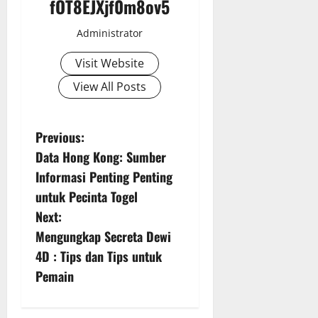
fOT8EJXjf0m8ov5
Administrator
Visit Website
View All Posts
P
Previous:
Data Hong Kong: Sumber
o
Informasi Penting Penting
s
untuk Pecinta Togel
Next:
t
Mengungkap Secreta Dewi
n
4D : Tips dan Tips untuk
Pemain
a