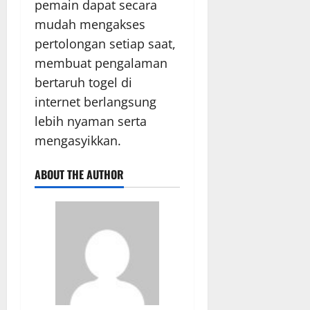
pemain dapat secara
mudah mengakses
pertolongan setiap saat,
membuat pengalaman
bertaruh togel di
internet berlangsung
lebih nyaman serta
mengasyikkan.
ABOUT THE AUTHOR