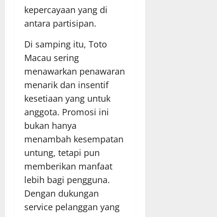
kepercayaan yang di
antara partisipan.
Di samping itu, Toto
Macau sering
menawarkan penawaran
menarik dan insentif
kesetiaan yang untuk
anggota. Promosi ini
bukan hanya
menambah kesempatan
untung, tetapi pun
memberikan manfaat
lebih bagi pengguna.
Dengan dukungan
service pelanggan yang