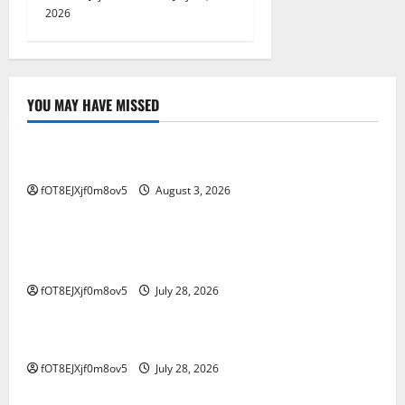
2026
YOU MAY HAVE MISSED
GAME ONLINE
Bermain Aman dan Nyaman di Situs BandarQQ
fOT8EJXjf0m8ov5
August 3, 2026
GAME ONLINE
Hasil Terbaru dari Macau: Apa yang Harus Diketahui
Pemain Toto?
fOT8EJXjf0m8ov5
July 28, 2026
GAME ONLINE
Kuda: Antara Para Beberapa Mitos dan Fakta-Fakta
fOT8EJXjf0m8ov5
July 28, 2026
GAME ONLINE