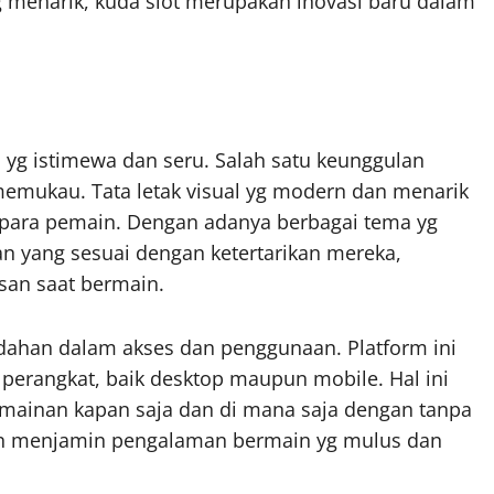
g menarik, kuda slot merupakan inovasi baru dalam
yg istimewa dan seru. Salah satu keunggulan
 memukau. Tata letak visual yg modern dan menarik
para pemain. Dengan adanya berbagai tema yg
n yang sesuai dengan ketertarikan mereka,
san saat bermain.
dahan dalam akses dan penggunaan. Platform ini
 perangkat, baik desktop maupun mobile. Hal ini
ainan kapan saja dan di mana saja dengan tanpa
un menjamin pengalaman bermain yg mulus dan