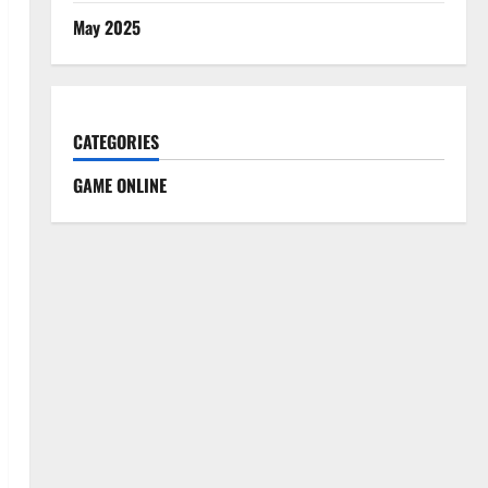
May 2025
CATEGORIES
GAME ONLINE