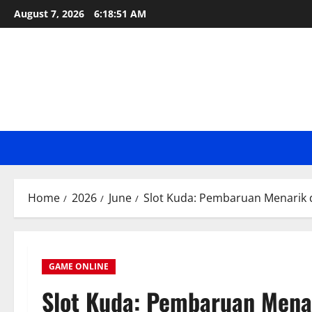
Skip
August 7, 2026
6:18:52 AM
to
content
Home
2026
June
Slot Kuda: Pembaruan Menarik 
GAME ONLINE
Slot Kuda: Pembaruan Mena