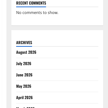
RECENT COMMENTS
No comments to show.
ARCHIVES
August 2026
July 2026
June 2026
May 2026
April 2026