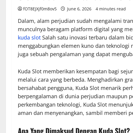
fOT8EJXjf0m8ov5
June 6, 2026
4 minutes read
Dalam, alam perjudian sudah mengalami tran
munculnya beragam platform digital yang m
kuda slot
Salah satu inovasi terbaru dalam bi
menggabungkan elemen kuno dan teknologi m
juga sebuah pengalaman yang dapat mengubah
Kuda Slot memberikan kesempatan bagi seju
melalui cara yang berbeda. Menghadirkan gr
bersahabat pengguna, Kuda Slot menarik perh
berpengalaman di dunia perjudian maupun p
perkembangan teknologi, Kuda Slot menunjuk
aman dan menyenangkan, sambil memberi pe
Apa Yang Dimaksud Dengan Kuda Slot?