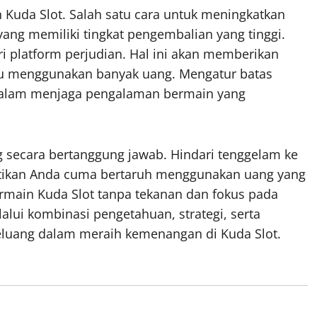
n Kuda Slot. Salah satu cara untuk meningkatkan
ng memiliki tingkat pengembalian yang tinggi.
i platform perjudian. Hal ini akan memberikan
lu menggunakan banyak uang. Mengatur batas
dalam menjaga pengalaman bermain yang
ng secara bertanggung jawab. Hindari tenggelam ke
stikan Anda cuma bertaruh menggunakan uang yang
rmain Kuda Slot tanpa tekanan dan fokus pada
alui kombinasi pengetahuan, strategi, serta
luang dalam meraih kemenangan di Kuda Slot.