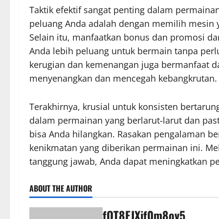
Taktik efektif sangat penting dalam permaina
peluang Anda adalah dengan memilih mesin ya
Selain itu, manfaatkan bonus dan promosi dar
Anda lebih peluang untuk bermain tanpa per
kerugian dan kemenangan juga bermanfaat 
menyenangkan dan mencegah kebangkrutan.
Terakhirnya, krusial untuk konsisten bertaru
dalam permainan yang berlarut-larut dan pa
bisa Anda hilangkan. Rasakan pengalaman be
kenikmatan yang diberikan permainan ini. Mel
tanggung jawab, Anda dapat meningkatkan pe
ABOUT THE AUTHOR
fOT8EJXjf0m8ov5