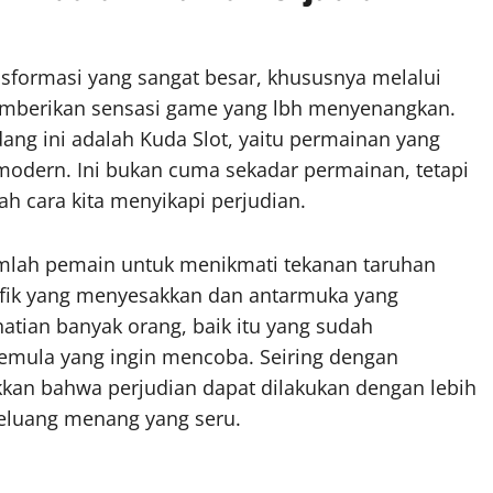
sformasi yang sangat besar, khususnya melalui
emberikan sensasi game yang lbh menyenangkan.
dang ini adalah Kuda Slot, yaitu permainan yang
odern. Ini bukan cuma sekadar permainan, tetapi
 cara kita menyikapi perjudian.
mlah pemain untuk menikmati tekanan taruhan
afik yang menyesakkan dan antarmuka yang
atian banyak orang, baik itu yang sudah
emula yang ingin mencoba. Seiring dengan
kan bahwa perjudian dapat dilakukan dengan lebih
luang menang yang seru.