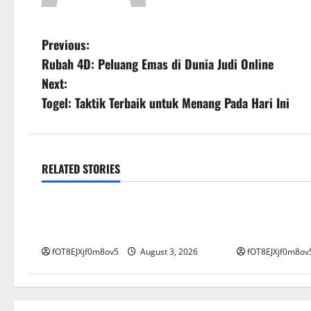
P
Previous:
Rubah 4D: Peluang Emas di Dunia Judi Online
o
Next:
s
Togel: Taktik Terbaik untuk Menang Pada Hari Ini
t
n
RELATED STORIES
GAME ONLINE
GAME ONLIN
a
Bermain Aman dan Nyaman di
Hasil Terbaru 
v
Situs BandarQQ
Harus Diketah
i
fOT8EJXjf0m8ov5
August 3, 2026
fOT8EJXjf0m8ov
g
a