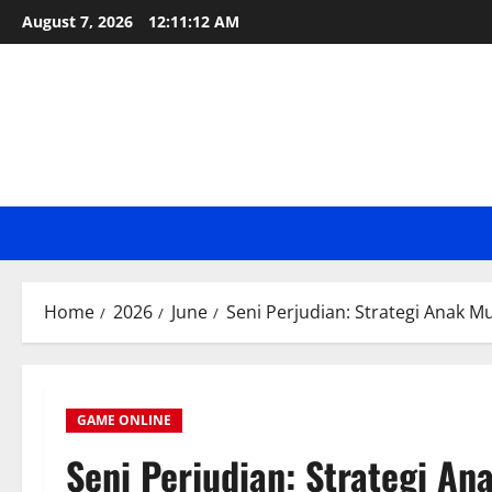
Skip
August 7, 2026
12:11:13 AM
to
content
Home
2026
June
Seni Perjudian: Strategi Anak 
GAME ONLINE
Seni Perjudian: Strategi A