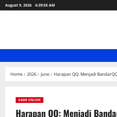
Skip
August 9, 2026
6:39:56 AM
to
content
Home
2026
June
Harapan QQ: Menjadi BandarQQ
GAME ONLINE
Harapan QQ: Menjadi Banda