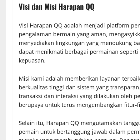
Visi dan Misi Harapan QQ
Visi Harapan QQ adalah menjadi platform p
pengalaman bermain yang aman, mengasyikka
menyediakan lingkungan yang mendukung bag
dapat menikmati berbagai permainan seper
kepuasan.
Misi kami adalah memberikan layanan terba
berkualitas tinggi dan sistem yang transpar
transaksi dan interaksi yang dilakukan oleh p
berupaya untuk terus mengembangkan fitur-f
Selain itu, Harapan QQ mengutamakan tangg
pemain untuk bertanggung jawab dalam per