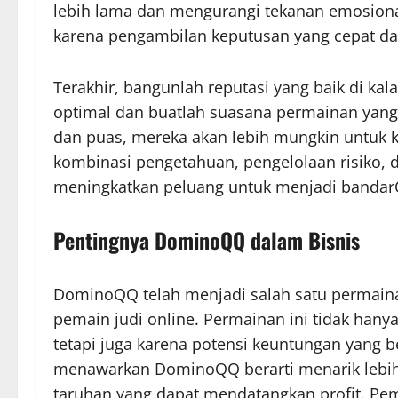
lebih lama dan mengurangi tekanan emosional
karena pengambilan keputusan yang cepat dan 
Terakhir, bangunlah reputasi yang baik di ka
optimal dan buatlah suasana permainan yan
dan puas, mereka akan lebih mungkin untuk 
kombinasi pengetahuan, pengelolaan risiko, 
meningkatkan peluang untuk menjadi bandar
Pentingnya DominoQQ dalam Bisnis
DominoQQ telah menjadi salah satu permainan
pemain judi online. Permainan ini tidak hany
tetapi juga karena potensi keuntungan yang b
menawarkan DominoQQ berarti menarik lebi
taruhan yang dapat mendatangkan profit. P