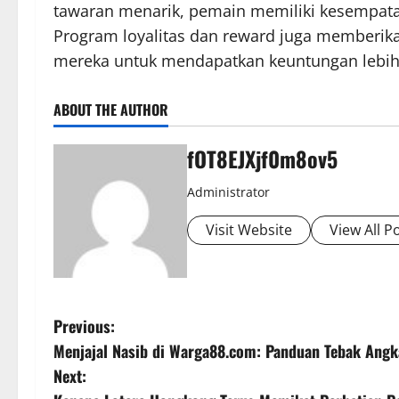
tawaran menarik, pemain memiliki kesempata
Program loyalitas dan reward juga memberik
mereka untuk mendapatkan keuntungan lebih 
ABOUT THE AUTHOR
fOT8EJXjf0m8ov5
Administrator
Visit Website
View All P
P
Previous:
Menjajal Nasib di Warga88.com: Panduan Tebak Angk
o
Next: