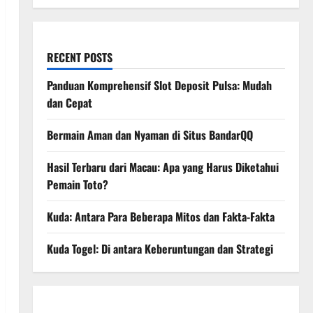
RECENT POSTS
Panduan Komprehensif Slot Deposit Pulsa: Mudah
dan Cepat
Bermain Aman dan Nyaman di Situs BandarQQ
Hasil Terbaru dari Macau: Apa yang Harus Diketahui
Pemain Toto?
Kuda: Antara Para Beberapa Mitos dan Fakta-Fakta
Kuda Togel: Di antara Keberuntungan dan Strategi