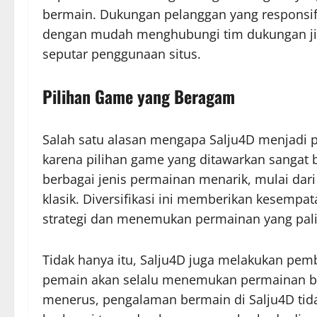
bermain. Dukungan pelanggan yang responsif
dengan mudah menghubungi tim dukungan jik
seputar penggunaan situs.
Pilihan Game yang Beragam
Salah satu alasan mengapa Salju4D menjadi p
karena pilihan game yang ditawarkan sangat
berbagai jenis permainan menarik, mulai dari
klasik. Diversifikasi ini memberikan kesemp
strategi dan menemukan permainan yang pali
Tidak hanya itu, Salju4D juga melakukan pemb
pemain akan selalu menemukan permainan bar
menerus, pengalaman bermain di Salju4D ti