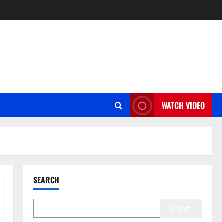
WATCH VIDEO
SEARCH
Search