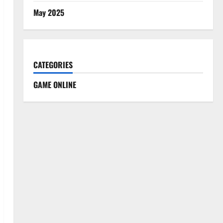
May 2025
CATEGORIES
GAME ONLINE