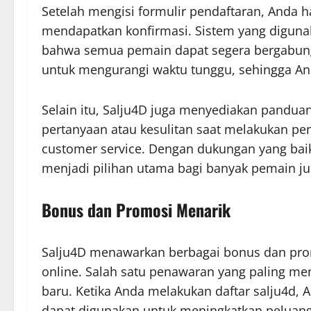
Setelah mengisi formulir pendaftaran, Anda 
mendapatkan konfirmasi. Sistem yang digunak
bahwa semua pemain dapat segera bergabung 
untuk mengurangi waktu tunggu, sehingga An
Selain itu, Salju4D juga menyediakan panduan
pertanyaan atau kesulitan saat melakukan pe
customer service. Dengan dukungan yang bai
menjadi pilihan utama bagi banyak pemain jud
Bonus dan Promosi Menarik
Salju4D menawarkan berbagai bonus dan prom
online. Salah satu penawaran yang paling m
baru. Ketika Anda melakukan daftar salju4d
dapat digunakan untuk meningkatkan peluan