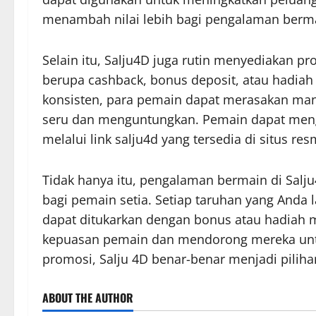
menambah nilai lebih bagi pengalaman berm
Selain itu, Salju4D juga rutin menyediakan p
berupa cashback, bonus deposit, atau hadia
konsisten, para pemain dapat merasakan m
seru dan menguntungkan. Pemain dapat mengak
melalui link salju4d yang tersedia di situs res
Tidak hanya itu, pengalaman bermain di Salj
bagi pemain setia. Setiap taruhan yang And
dapat ditukarkan dengan bonus atau hadiah me
kepuasan pemain dan mendorong mereka unt
promosi, Salju 4D benar-benar menjadi piliha
ABOUT THE AUTHOR