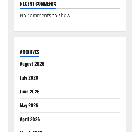
RECENT COMMENTS
No comments to show.
ARCHIVES
August 2026
July 2026
June 2026
May 2026
April 2026