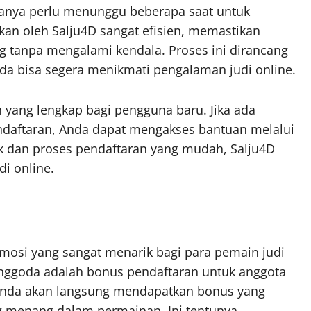
hanya perlu menunggu beberapa saat untuk
an oleh Salju4D sangat efisien, memastikan
tanpa mengalami kendala. Proses ini dirancang
da bisa segera menikmati pengalaman judi online.
 yang lengkap bagi pengguna baru. Jika ada
ndaftaran, Anda dapat mengakses bantuan melalui
k dan proses pendaftaran yang mudah, Salju4D
i online.
osi yang sangat menarik bagi para pemain judi
enggoda adalah bonus pendaftaran untuk anggota
, Anda akan langsung mendapatkan bonus yang
g menang dalam permainan. Ini tentunya