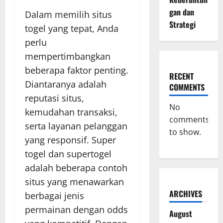
gan dan
Dalam memilih situs
Strategi
togel yang tepat, Anda
perlu
mempertimbangkan
beberapa faktor penting.
RECENT
Diantaranya adalah
COMMENTS
reputasi situs,
No
kemudahan transaksi,
comments
serta layanan pelanggan
to show.
yang responsif. Super
togel dan supertogel
adalah beberapa contoh
situs yang menawarkan
ARCHIVES
berbagai jenis
permainan dengan odds
August