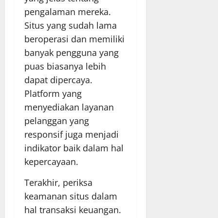
pengalaman mereka.
Situs yang sudah lama
beroperasi dan memiliki
banyak pengguna yang
puas biasanya lebih
dapat dipercaya.
Platform yang
menyediakan layanan
pelanggan yang
responsif juga menjadi
indikator baik dalam hal
kepercayaan.
Terakhir, periksa
keamanan situs dalam
hal transaksi keuangan.