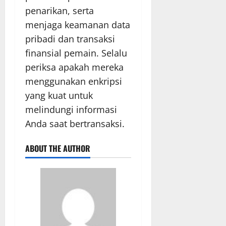
penarikan, serta
menjaga keamanan data
pribadi dan transaksi
finansial pemain. Selalu
periksa apakah mereka
menggunakan enkripsi
yang kuat untuk
melindungi informasi
Anda saat bertransaksi.
ABOUT THE AUTHOR