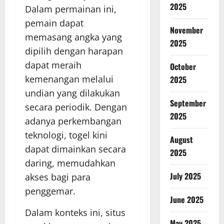
2025
Dalam permainan ini,
pemain dapat
November
memasang angka yang
2025
dipilih dengan harapan
dapat meraih
October
kemenangan melalui
2025
undian yang dilakukan
September
secara periodik. Dengan
2025
adanya perkembangan
teknologi, togel kini
August
dapat dimainkan secara
2025
daring, memudahkan
July 2025
akses bagi para
penggemar.
June 2025
Dalam konteks ini, situs
May 2025