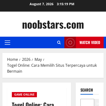
Skip
August 7, 2026
3:15:19 PM
to
content
noobstars.com
WATCH VIDEO
Primary
Menu
Home
2026
May
Togel Online: Cara Memilih Situs Terpercaya untuk
Bermain
SEARCH
GAME ONLINE
Togel Online: Cara
Search