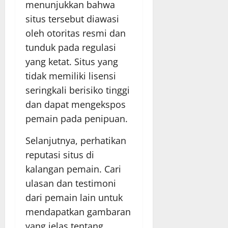
menunjukkan bahwa
situs tersebut diawasi
oleh otoritas resmi dan
tunduk pada regulasi
yang ketat. Situs yang
tidak memiliki lisensi
seringkali berisiko tinggi
dan dapat mengekspos
pemain pada penipuan.
Selanjutnya, perhatikan
reputasi situs di
kalangan pemain. Cari
ulasan dan testimoni
dari pemain lain untuk
mendapatkan gambaran
yang jelas tentang