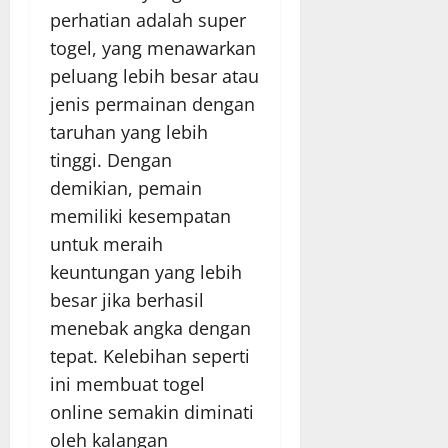
perhatian adalah super
togel, yang menawarkan
peluang lebih besar atau
jenis permainan dengan
taruhan yang lebih
tinggi. Dengan
demikian, pemain
memiliki kesempatan
untuk meraih
keuntungan yang lebih
besar jika berhasil
menebak angka dengan
tepat. Kelebihan seperti
ini membuat togel
online semakin diminati
oleh kalangan