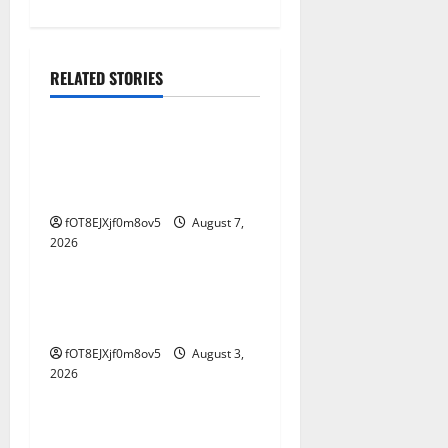
a
v
i
RELATED STORIES
GAME ONLINE
g
Panduan Komprehensif Slot
a
Deposit Pulsa: Mudah dan
Cepat
t
fOT8EJXjf0m8ov5
August 7,
i
2026
GAME ONLINE
o
Bermain Aman dan Nyaman
di Situs BandarQQ
n
fOT8EJXjf0m8ov5
August 3,
2026
GAME ONLINE
Hasil Terbaru dari Macau: