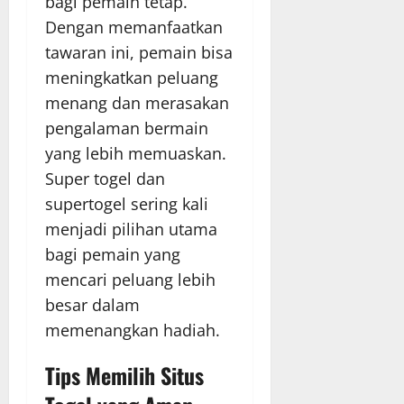
bagi pemain tetap.
Dengan memanfaatkan
tawaran ini, pemain bisa
meningkatkan peluang
menang dan merasakan
pengalaman bermain
yang lebih memuaskan.
Super togel dan
supertogel sering kali
menjadi pilihan utama
bagi pemain yang
mencari peluang lebih
besar dalam
memenangkan hadiah.
Tips Memilih Situs