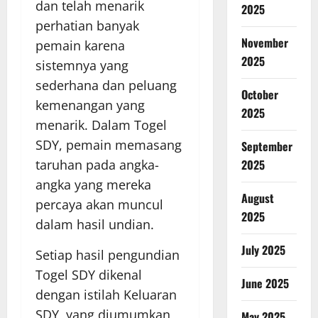
dan telah menarik
2025
perhatian banyak
November
pemain karena
2025
sistemnya yang
sederhana dan peluang
October
kemenangan yang
2025
menarik. Dalam Togel
SDY, pemain memasang
September
taruhan pada angka-
2025
angka yang mereka
August
percaya akan muncul
2025
dalam hasil undian.
July 2025
Setiap hasil pengundian
Togel SDY dikenal
June 2025
dengan istilah Keluaran
SDY, yang diumumkan
May 2025