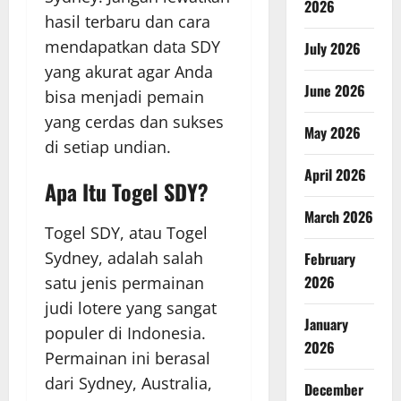
2026
hasil terbaru dan cara
mendapatkan data SDY
July 2026
yang akurat agar Anda
June 2026
bisa menjadi pemain
yang cerdas dan sukses
May 2026
di setiap undian.
April 2026
Apa Itu Togel SDY?
March 2026
Togel SDY, atau Togel
Sydney, adalah salah
February
2026
satu jenis permainan
judi lotere yang sangat
January
populer di Indonesia.
2026
Permainan ini berasal
dari Sydney, Australia,
December