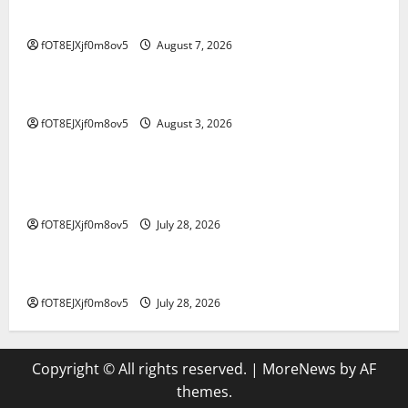
dan Cepat
fOT8EJXjf0m8ov5
August 7, 2026
GAME ONLINE
Bermain Aman dan Nyaman di Situs BandarQQ
fOT8EJXjf0m8ov5
August 3, 2026
GAME ONLINE
Hasil Terbaru dari Macau: Apa yang Harus Diketahui
Pemain Toto?
fOT8EJXjf0m8ov5
July 28, 2026
GAME ONLINE
Kuda: Antara Para Beberapa Mitos dan Fakta-Fakta
fOT8EJXjf0m8ov5
July 28, 2026
Copyright © All rights reserved.
|
MoreNews
by AF
themes.