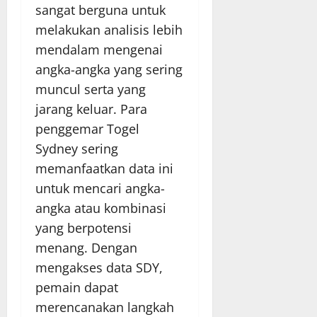
sangat berguna untuk
melakukan analisis lebih
mendalam mengenai
angka-angka yang sering
muncul serta yang
jarang keluar. Para
penggemar Togel
Sydney sering
memanfaatkan data ini
untuk mencari angka-
angka atau kombinasi
yang berpotensi
menang. Dengan
mengakses data SDY,
pemain dapat
merencanakan langkah