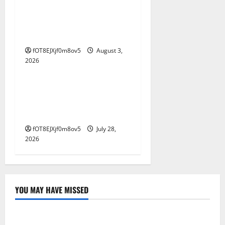
i
Bermain Aman dan Nyaman
o
di Situs BandarQQ
n
fOT8EJXjf0m8ov5
August 3,
2026
GAME ONLINE
Hasil Terbaru dari Macau:
Apa yang Harus Diketahui
Pemain Toto?
fOT8EJXjf0m8ov5
July 28,
2026
YOU MAY HAVE MISSED
GAME ONLINE
Panduan Komprehensif Slot Deposit Pulsa: Mudah