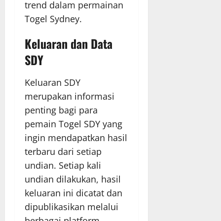
trend dalam permainan
Togel Sydney.
Keluaran dan Data
SDY
Keluaran SDY
merupakan informasi
penting bagi para
pemain Togel SDY yang
ingin mendapatkan hasil
terbaru dari setiap
undian. Setiap kali
undian dilakukan, hasil
keluaran ini dicatat dan
dipublikasikan melalui
berbagai platform,