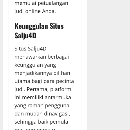
memulai petualangan
judi online Anda.
Keunggulan Situs
Salju4D
Situs Salju4D
menawarkan berbagai
keunggulan yang
menjadikannya pilihan
utama bagi para pecinta
judi. Pertama, platform
ini memiliki antarmuka
yang ramah pengguna
dan mudah dinavigasi,
sehingga baik pemula
maupun pemain