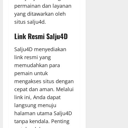
permainan dan layanan
yang ditawarkan oleh
situs salju4d.
Link Resmi Salju4D
Salju4D menyediakan
link resmi yang
memudahkan para
pemain untuk
mengakses situs dengan
cepat dan aman. Melalui
link ini, Anda dapat
langsung menuju
halaman utama Salju4D
tanpa kendala. Penting