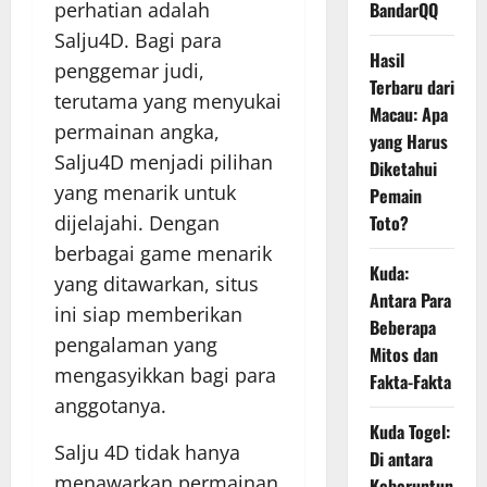
perhatian adalah
BandarQQ
Salju4D. Bagi para
Hasil
penggemar judi,
Terbaru dari
terutama yang menyukai
Macau: Apa
permainan angka,
yang Harus
Salju4D menjadi pilihan
Diketahui
yang menarik untuk
Pemain
dijelajahi. Dengan
Toto?
berbagai game menarik
Kuda:
yang ditawarkan, situs
Antara Para
ini siap memberikan
Beberapa
pengalaman yang
Mitos dan
mengasyikkan bagi para
Fakta-Fakta
anggotanya.
Kuda Togel:
Salju 4D tidak hanya
Di antara
menawarkan permainan
Keberuntun