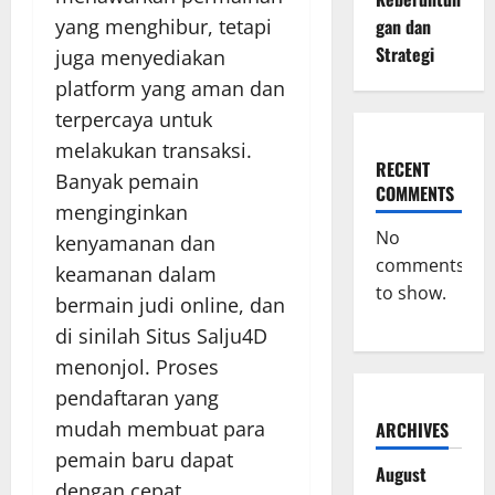
yang menghibur, tetapi
gan dan
Strategi
juga menyediakan
platform yang aman dan
terpercaya untuk
melakukan transaksi.
RECENT
Banyak pemain
COMMENTS
menginginkan
No
kenyamanan dan
comments
keamanan dalam
to show.
bermain judi online, dan
di sinilah Situs Salju4D
menonjol. Proses
pendaftaran yang
mudah membuat para
ARCHIVES
pemain baru dapat
August
dengan cepat