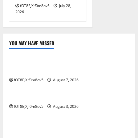
fOT8EJXjf0m8ov5
July 28,
2026
YOU MAY HAVE MISSED
GAME ONLINE
Panduan Komprehensif Slot Deposit Pulsa: Mudah
dan Cepat
fOT8EJXjf0m8ov5
August 7, 2026
GAME ONLINE
Bermain Aman dan Nyaman di Situs BandarQQ
fOT8EJXjf0m8ov5
August 3, 2026
GAME ONLINE
Hasil Terbaru dari Macau: Apa yang Harus Diketahui
Pemain Toto?