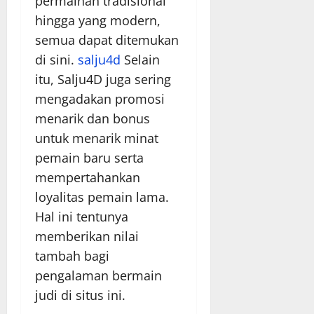
permainan tradisional
hingga yang modern,
semua dapat ditemukan
di sini.
salju4d
Selain
itu, Salju4D juga sering
mengadakan promosi
menarik dan bonus
untuk menarik minat
pemain baru serta
mempertahankan
loyalitas pemain lama.
Hal ini tentunya
memberikan nilai
tambah bagi
pengalaman bermain
judi di situs ini.