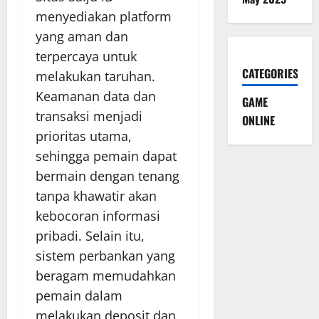
menyediakan platform
yang aman dan
terpercaya untuk
CATEGORIES
melakukan taruhan.
Keamanan data dan
GAME
transaksi menjadi
ONLINE
prioritas utama,
sehingga pemain dapat
bermain dengan tenang
tanpa khawatir akan
kebocoran informasi
pribadi. Selain itu,
sistem perbankan yang
beragam memudahkan
pemain dalam
melakukan deposit dan