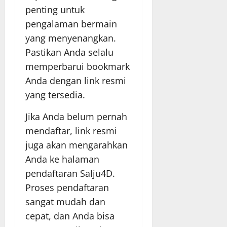
penting untuk
pengalaman bermain
yang menyenangkan.
Pastikan Anda selalu
memperbarui bookmark
Anda dengan link resmi
yang tersedia.
Jika Anda belum pernah
mendaftar, link resmi
juga akan mengarahkan
Anda ke halaman
pendaftaran Salju4D.
Proses pendaftaran
sangat mudah dan
cepat, dan Anda bisa