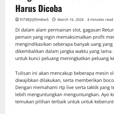
Harus Dicoba
fOT8EJXjf0m8ov5
March 16, 2026
4 minutes read
Di dalam alam permainan slot, gagasan Retur
pemain yang ingin memaksimalkan profit mer
mengindikasikan seberapa banyak uang yang 
dikembalikan dalam jangka waktu yang lama. Me
untuk kunci peluang meningkatkan peluang 
Tulisan ini akan mencakup beberapa mesin slot
diwajibkan dilakukan, serta memberikan boco
Dengan memahami rtp live serta taktik yang
lebih menguntungkan menguntungkan. Ayo kita
temukan pilihan terbaik untuk untuk keberun