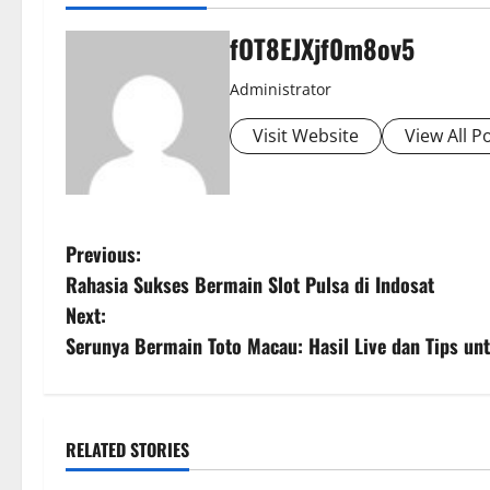
fOT8EJXjf0m8ov5
Administrator
Visit Website
View All P
P
Previous:
Rahasia Sukses Bermain Slot Pulsa di Indosat
o
Next:
s
Serunya Bermain Toto Macau: Hasil Live dan Tips un
t
n
RELATED STORIES
GAME ONLINE
GAME ONLIN
a