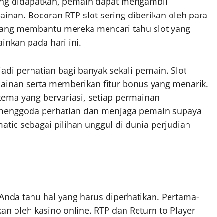
ang didapatkan, pemain dapat mengambil
ainan. Bocoran RTP slot sering diberikan oleh para
yang membantu mereka mencari tahu slot yang
nkan pada hari ini.
jadi perhatian bagi banyak sekali pemain. Slot
inan serta memberikan fitur bonus yang menarik.
ema yang bervariasi, setiap permainan
enggoda perhatian dan menjaga pemain supaya
matic sebagai pilihan unggul di dunia perjudian
 Anda tahu hal yang harus diperhatikan. Pertama-
an oleh kasino online. RTP dan Return to Player