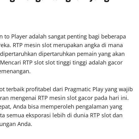
n to Player adalah sangat penting bagi beberapa
eka. RTP mesin slot merupakan angka di mana
dipertaruhkan dipertaruhkan pemain yang akan
ncari RTP slot slot tinggi tinggi adalah gacor
kemenangan.
 terbaik profitabel dari Pragmatic Play yang wajib
ran mengenai RTP mesin slot gacor pada hari ini.
 tepat, Anda bisa memperoleh pengalaman yang
 semua eksporasi lebih di dunia RTP slot dan
tungan Anda.