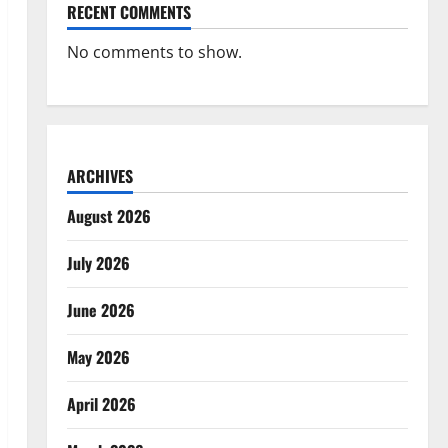
RECENT COMMENTS
No comments to show.
ARCHIVES
August 2026
July 2026
June 2026
May 2026
April 2026