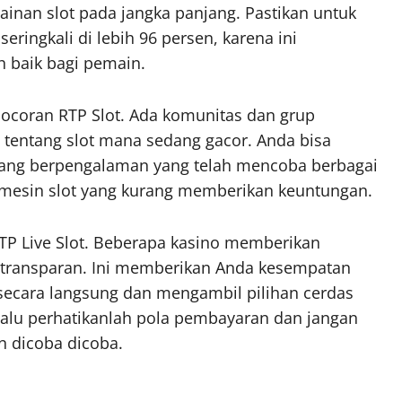
ainan slot pada jangka panjang. Pastikan untuk
eringkali di lebih 96 persen, karena ini
 baik bagi pemain.
bocoran RTP Slot. Ada komunitas dan grup
tentang slot mana sedang gacor. Anda bisa
yang berpengalaman yang telah mencoba berbagai
 mesin slot yang kurang memberikan keuntungan.
TP Live Slot. Beberapa kasino memberikan
 transparan. Ini memberikan Anda kesempatan
secara langsung dan mengambil pilihan cerdas
lalu perhatikanlah pola pembayaran dan jangan
n dicoba dicoba.