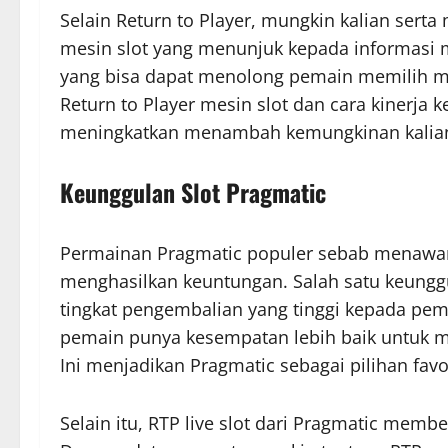
Selain Return to Player, mungkin kalian serta
mesin slot yang menunjuk kepada informasi 
yang bisa dapat menolong pemain memilih 
Return to Player mesin slot dan cara kinerja
meningkatkan menambah kemungkinan kalian
Keunggulan Slot Pragmatic
Permainan Pragmatic populer sebab menawar
menghasilkan keuntungan. Salah satu keungg
tingkat pengembalian yang tinggi kepada pema
pemain punya kesempatan lebih baik untuk 
Ini menjadikan Pragmatic sebagai pilihan favor
Selain itu, RTP live slot dari Pragmatic mem