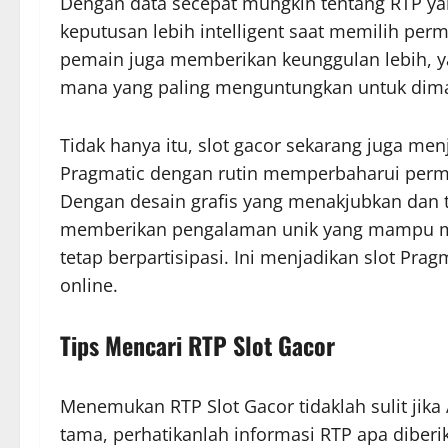
Dengan data secepat mungkin tentang RTP y
keputusan lebih intelligent saat memilih perm
pemain juga memberikan keunggulan lebih, 
mana yang paling menguntungkan untuk dimai
Tidak hanya itu, slot gacor sekarang juga men
Pragmatic dengan rutin memperbaharui perma
Dengan desain grafis yang menakjubkan dan t
memberikan pengalaman unik yang mampu m
tetap berpartisipasi. Ini menjadikan slot Prag
online.
Tips Mencari RTP Slot Gacor
Menemukan RTP Slot Gacor tidaklah sulit jika
tama, perhatikanlah informasi RTP apa diberik