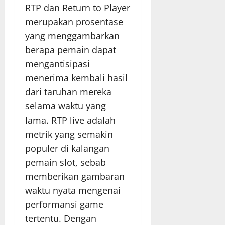
RTP dan Return to Player
merupakan prosentase
yang menggambarkan
berapa pemain dapat
mengantisipasi
menerima kembali hasil
dari taruhan mereka
selama waktu yang
lama. RTP live adalah
metrik yang semakin
populer di kalangan
pemain slot, sebab
memberikan gambaran
waktu nyata mengenai
performansi game
tertentu. Dengan