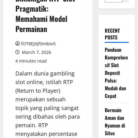
Pragmatik:
Memahami Model
Permainan
RECENT
POSTS
fOT8EJXjf0m8ov5
Panduan
March 7, 2026
Komprehen
4 minutes read
sif Slot
Deposit
Dalam dunia gambling
Pulsa:
slot online, istilah RTP
Mudah dan
(Return to Player)
Cepat
merupakan sebuah
topik yang paling sangat
Bermain
sering dibahas oleh para
Aman dan
pemain. RTP
Nyaman di
Situs
menyatakan persentase