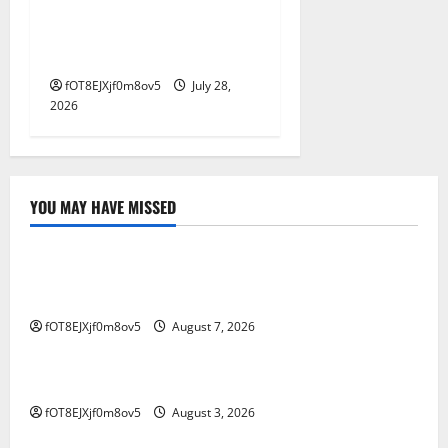
Hasil Terbaru dari Macau:
Apa yang Harus Diketahui
Pemain Toto?
fOT8EJXjf0m8ov5
July 28,
2026
YOU MAY HAVE MISSED
GAME ONLINE
Panduan Komprehensif Slot Deposit Pulsa: Mudah
dan Cepat
fOT8EJXjf0m8ov5
August 7, 2026
GAME ONLINE
Bermain Aman dan Nyaman di Situs BandarQQ
fOT8EJXjf0m8ov5
August 3, 2026
GAME ONLINE