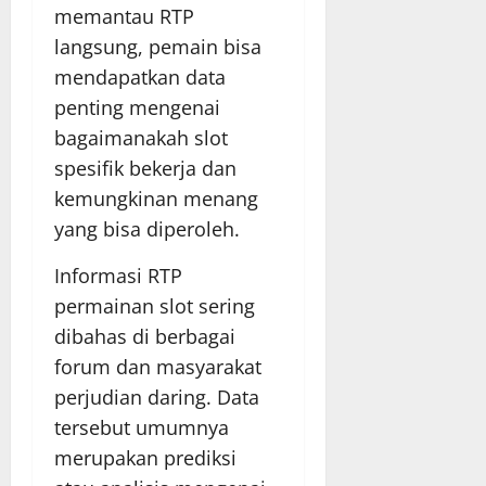
memantau RTP
langsung, pemain bisa
mendapatkan data
penting mengenai
bagaimanakah slot
spesifik bekerja dan
kemungkinan menang
yang bisa diperoleh.
Informasi RTP
permainan slot sering
dibahas di berbagai
forum dan masyarakat
perjudian daring. Data
tersebut umumnya
merupakan prediksi