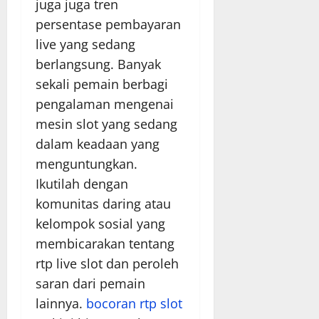
juga juga tren
persentase pembayaran
live yang sedang
berlangsung. Banyak
sekali pemain berbagi
pengalaman mengenai
mesin slot yang sedang
dalam keadaan yang
menguntungkan.
Ikutilah dengan
komunitas daring atau
kelompok sosial yang
membicarakan tentang
rtp live slot dan peroleh
saran dari pemain
lainnya.
bocoran rtp slot