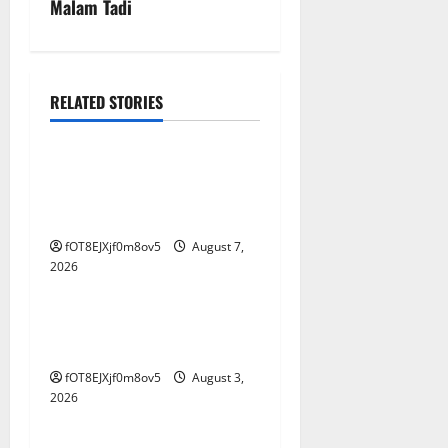
n
Malam Tadi
a
v
RELATED STORIES
GAME ONLINE
i
Panduan Komprehensif Slot
g
Deposit Pulsa: Mudah dan
a
Cepat
fOT8EJXjf0m8ov5
August 7,
t
2026
GAME ONLINE
i
Bermain Aman dan Nyaman
o
di Situs BandarQQ
n
fOT8EJXjf0m8ov5
August 3,
2026
GAME ONLINE