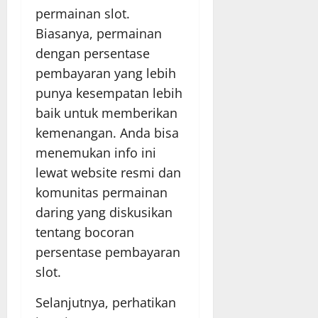
permainan slot.
Biasanya, permainan
dengan persentase
pembayaran yang lebih
punya kesempatan lebih
baik untuk memberikan
kemenangan. Anda bisa
menemukan info ini
lewat website resmi dan
komunitas permainan
daring yang diskusikan
tentang bocoran
persentase pembayaran
slot.
Selanjutnya, perhatikan