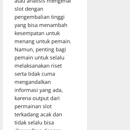
atau analisis mengenai
slot dengan
pengembalian tinggi
yang bisa menambah
kesempatan untuk
menang untuk pemain.
Namun, penting bagi
pemain untuk selalu
melaksanakan riset
serta tidak cuma
mengandalkan
informasi yang ada,
karena output dari
permainan slot
terkadang acak dan
tidak selalu bisa