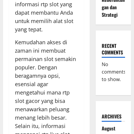
informasi rtp slot yang
gan dan
dapat membantu Anda
Strategi
untuk memilih alat slot
yang tepat.
Kemudahan akses di
RECENT
zaman ini membuat
COMMENTS
permainan slot semakin
No
populer. Dengan
comments
beragamnya opsi,
to show.
esensial agar
mengetahui mana rtp
slot gacor yang bisa
menawarkan peluang
ARCHIVES
menang lebih besar.
Selain itu, informasi
August