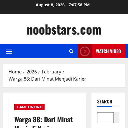
Skip
August 8, 2026
7:07:58 PM
to
content
noobstars.com
WATCH VIDEO
Primary
Menu
Home
2026
February
Warga 88: Dari Minat Menjadi Karier
SEARCH
GAME ONLINE
Warga 88: Dari Minat
Search