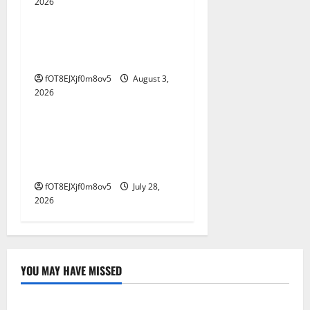
2026
GAME ONLINE
o
Bermain Aman dan Nyaman
n
di Situs BandarQQ
fOT8EJXjf0m8ov5
August 3,
2026
GAME ONLINE
Hasil Terbaru dari Macau:
Apa yang Harus Diketahui
Pemain Toto?
fOT8EJXjf0m8ov5
July 28,
2026
YOU MAY HAVE MISSED
GAME ONLINE