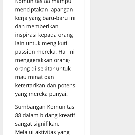
Komunitas 88 mampu
menciptakan lapangan
kerja yang baru-baru ini
dan memberikan
inspirasi kepada orang
lain untuk mengikuti
passion mereka. Hal ini
menggerakkan orang-
orang di sekitar untuk
mau minat dan
ketertarikan dan potensi
yang mereka punyai.
Sumbangan Komunitas
88 dalam bidang kreatif
sangat signifikan.
Melalui aktivitas yang