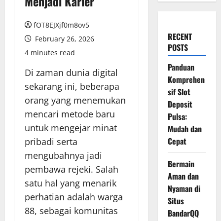
Menjadi Karier
fOT8EJXjf0m8ov5
RECENT
February 26, 2026
POSTS
4 minutes read
Panduan
Di zaman dunia digital
Komprehen
sekarang ini, beberapa
sif Slot
orang yang menemukan
Deposit
mencari metode baru
Pulsa:
untuk mengejar minat
Mudah dan
Cepat
pribadi serta
mengubahnya jadi
Bermain
pembawa rejeki. Salah
Aman dan
satu hal yang menarik
Nyaman di
perhatian adalah warga
Situs
88, sebagai komunitas
BandarQQ