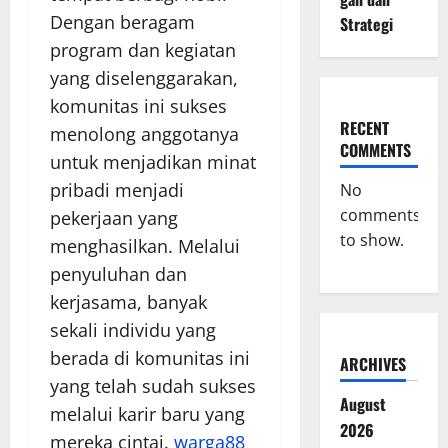
Dengan beragam
Strategi
program dan kegiatan
yang diselenggarakan,
komunitas ini sukses
RECENT
menolong anggotanya
COMMENTS
untuk menjadikan minat
pribadi menjadi
No
comments
pekerjaan yang
to show.
menghasilkan. Melalui
penyuluhan dan
kerjasama, banyak
sekali individu yang
berada di komunitas ini
ARCHIVES
yang telah sudah sukses
August
melalui karir baru yang
2026
mereka cintai.
warga88