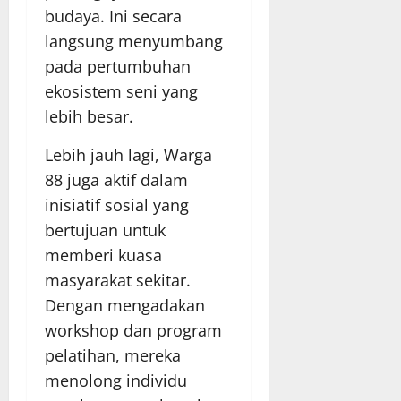
budaya. Ini secara
langsung menyumbang
pada pertumbuhan
ekosistem seni yang
lebih besar.
Lebih jauh lagi, Warga
88 juga aktif dalam
inisiatif sosial yang
bertujuan untuk
memberi kuasa
masyarakat sekitar.
Dengan mengadakan
workshop dan program
pelatihan, mereka
menolong individu