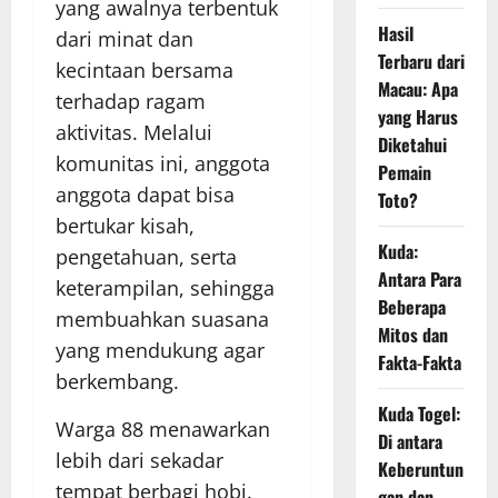
yang awalnya terbentuk
Hasil
dari minat dan
Terbaru dari
kecintaan bersama
Macau: Apa
terhadap ragam
yang Harus
aktivitas. Melalui
Diketahui
komunitas ini, anggota
Pemain
anggota dapat bisa
Toto?
bertukar kisah,
Kuda:
pengetahuan, serta
Antara Para
keterampilan, sehingga
Beberapa
membuahkan suasana
Mitos dan
yang mendukung agar
Fakta-Fakta
berkembang.
Kuda Togel:
Warga 88 menawarkan
Di antara
lebih dari sekadar
Keberuntun
tempat berbagi hobi.
gan dan