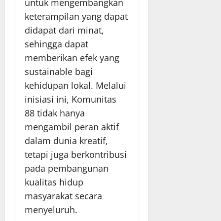
untuk mengembangkan
keterampilan yang dapat
didapat dari minat,
sehingga dapat
memberikan efek yang
sustainable bagi
kehidupan lokal. Melalui
inisiasi ini, Komunitas
88 tidak hanya
mengambil peran aktif
dalam dunia kreatif,
tetapi juga berkontribusi
pada pembangunan
kualitas hidup
masyarakat secara
menyeluruh.