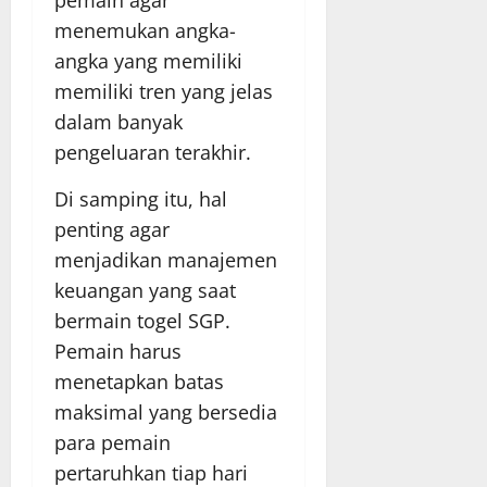
pemain agar
menemukan angka-
angka yang memiliki
memiliki tren yang jelas
dalam banyak
pengeluaran terakhir.
Di samping itu, hal
penting agar
menjadikan manajemen
keuangan yang saat
bermain togel SGP.
Pemain harus
menetapkan batas
maksimal yang bersedia
para pemain
pertaruhkan tiap hari