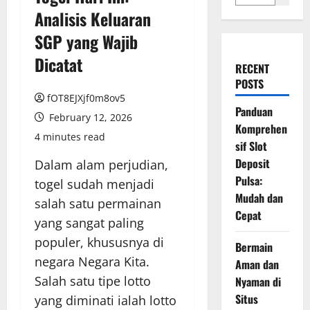
Analisis Keluaran
SGP yang Wajib
Dicatat
RECENT
POSTS
fOT8EJXjf0m8ov5
Panduan
February 12, 2026
Komprehen
4 minutes read
sif Slot
Deposit
Dalam alam perjudian,
Pulsa:
togel sudah menjadi
Mudah dan
salah satu permainan
Cepat
yang sangat paling
populer, khususnya di
Bermain
negara Negara Kita.
Aman dan
Salah satu tipe lotto
Nyaman di
Situs
yang diminati ialah lotto