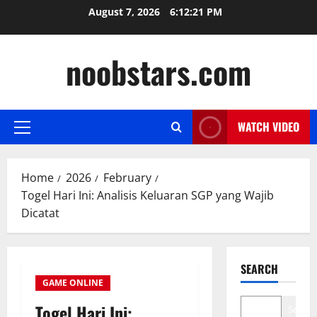
Skip
August 7, 2026
6:12:22 PM
to
content
noobstars.com
WATCH VIDEO
Primary
Menu
Home
2026
February
Togel Hari Ini: Analisis Keluaran SGP yang Wajib
Dicatat
SEARCH
GAME ONLINE
Togel Hari Ini:
Search