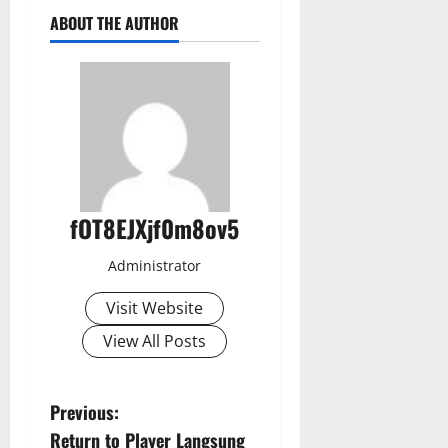
ABOUT THE AUTHOR
fOT8EJXjf0m8ov5
Administrator
Visit Website
View All Posts
P
Previous:
Return to Player Langsung