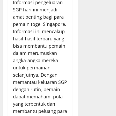
Informasi pengeluaran
SGP hari ini menjadi
amat penting bagi para
pemain togel Singapore.
Informasi ini mencakup
hasil-hasil terbaru yang
bisa membantu pemain
dalam merumuskan
angka-angka mereka
untuk permainan
selanjutnya. Dengan
memantau keluaran SGP
dengan rutin, pemain
dapat memahami pola
yang terbentuk dan
membantu peluang para