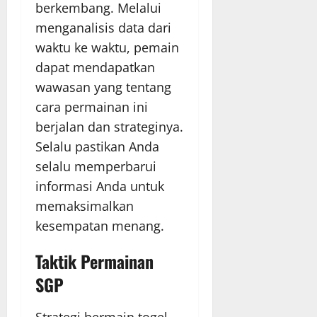
berkembang. Melalui
menganalisis data dari
waktu ke waktu, pemain
dapat mendapatkan
wawasan yang tentang
cara permainan ini
berjalan dan strateginya.
Selalu pastikan Anda
selalu memperbarui
informasi Anda untuk
memaksimalkan
kesempatan menang.
Taktik Permainan
SGP