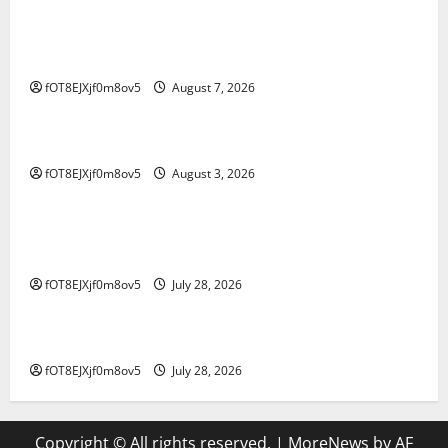
Panduan Komprehensif Slot Deposit Pulsa: Mudah
dan Cepat
fOT8EJXjf0m8ov5
August 7, 2026
GAME ONLINE
Bermain Aman dan Nyaman di Situs BandarQQ
fOT8EJXjf0m8ov5
August 3, 2026
GAME ONLINE
Hasil Terbaru dari Macau: Apa yang Harus Diketahui
Pemain Toto?
fOT8EJXjf0m8ov5
July 28, 2026
GAME ONLINE
Kuda: Antara Para Beberapa Mitos dan Fakta-Fakta
fOT8EJXjf0m8ov5
July 28, 2026
Copyright © All rights reserved.
|
MoreNews
by AF