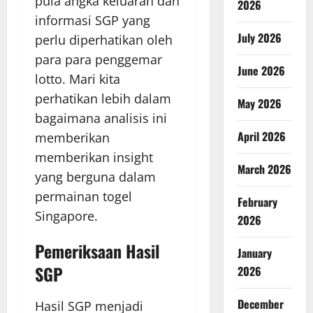
pula angka keluaran dan
2026
informasi SGP yang
July 2026
perlu diperhatikan oleh
para para penggemar
June 2026
lotto. Mari kita
perhatikan lebih dalam
May 2026
bagaimana analisis ini
April 2026
memberikan
memberikan insight
March 2026
yang berguna dalam
permainan togel
February
Singapore.
2026
Pemeriksaan Hasil
January
SGP
2026
December
Hasil SGP menjadi