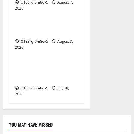
fOT8EJXjf0m8ov5
August 7,
o
2026
GAME ONLINE
n
Bermain Aman dan Nyaman
di Situs BandarQQ
fOT8EJXjf0m8ov5
August 3,
2026
GAME ONLINE
Hasil Terbaru dari Macau:
Apa yang Harus Diketahui
Pemain Toto?
fOT8EJXjf0m8ov5
July 28,
2026
YOU MAY HAVE MISSED
GAME ONLINE