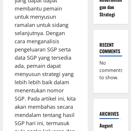
yang dapat dapat
gan dan
membantu pemain
Strategi
untuk menyusun
ramalan untuk sidang
selanjutnya. Dengan
cara menganalisis
RECENT
pengeluaran SGP serta
COMMENTS
data SGP yang tersedia
No
ada, pemain dapat
comments
menyusun strategi yang
to show.
lebih lebih baik dalam
menentukan nomor
SGP. Pada artikel ini, kita
akan membahas secara
ARCHIVES
mendalam tentang hasil
SGP hari ini, termasuk
August