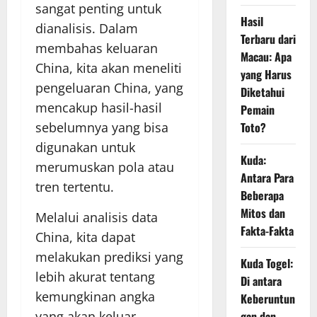
sangat penting untuk
Hasil
dianalisis. Dalam
Terbaru dari
membahas keluaran
Macau: Apa
China, kita akan meneliti
yang Harus
pengeluaran China, yang
Diketahui
mencakup hasil-hasil
Pemain
sebelumnya yang bisa
Toto?
digunakan untuk
Kuda:
merumuskan pola atau
Antara Para
tren tertentu.
Beberapa
Mitos dan
Melalui analisis data
Fakta-Fakta
China, kita dapat
melakukan prediksi yang
Kuda Togel:
lebih akurat tentang
Di antara
kemungkinan angka
Keberuntun
yang akan keluar
gan dan