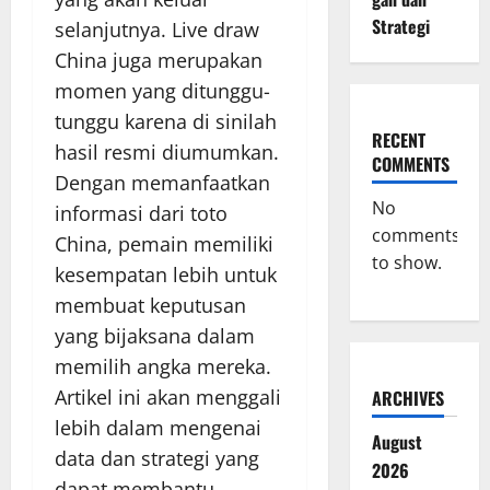
Strategi
selanjutnya. Live draw
China juga merupakan
momen yang ditunggu-
tunggu karena di sinilah
RECENT
hasil resmi diumumkan.
COMMENTS
Dengan memanfaatkan
No
informasi dari toto
comments
China, pemain memiliki
to show.
kesempatan lebih untuk
membuat keputusan
yang bijaksana dalam
memilih angka mereka.
Artikel ini akan menggali
ARCHIVES
lebih dalam mengenai
August
data dan strategi yang
2026
dapat membantu