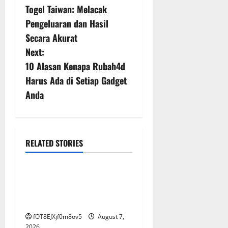
Togel Taiwan: Melacak
o
Pengeluaran dan Hasil
s
Secara Akurat
Next:
t
10 Alasan Kenapa Rubah4d
n
Harus Ada di Setiap Gadget
Anda
a
v
i
RELATED STORIES
GAME ONLINE
g
Panduan Komprehensif Slot
a
Deposit Pulsa: Mudah dan
Cepat
t
fOT8EJXjf0m8ov5
August 7,
2026