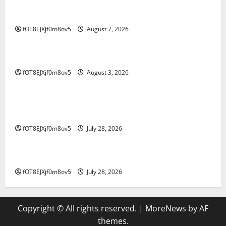
Panduan Komprehensif Slot Deposit Pulsa: Mudah
dan Cepat
fOT8EJXjf0m8ov5
August 7, 2026
GAME ONLINE
Bermain Aman dan Nyaman di Situs BandarQQ
fOT8EJXjf0m8ov5
August 3, 2026
GAME ONLINE
Hasil Terbaru dari Macau: Apa yang Harus Diketahui
Pemain Toto?
fOT8EJXjf0m8ov5
July 28, 2026
GAME ONLINE
Kuda: Antara Para Beberapa Mitos dan Fakta-Fakta
fOT8EJXjf0m8ov5
July 28, 2026
Copyright © All rights reserved.
|
MoreNews
by AF
themes.