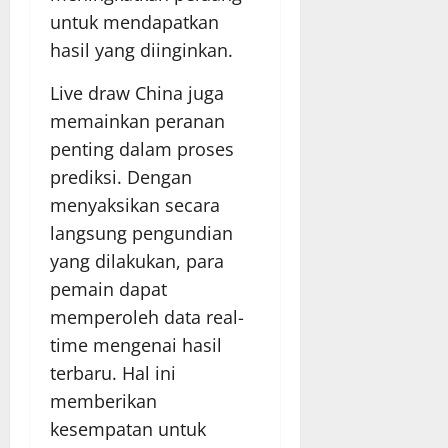
untuk mendapatkan
hasil yang diinginkan.
Live draw China juga
memainkan peranan
penting dalam proses
prediksi. Dengan
menyaksikan secara
langsung pengundian
yang dilakukan, para
pemain dapat
memperoleh data real-
time mengenai hasil
terbaru. Hal ini
memberikan
kesempatan untuk