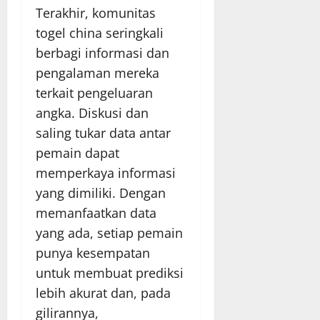
Terakhir, komunitas
togel china seringkali
berbagi informasi dan
pengalaman mereka
terkait pengeluaran
angka. Diskusi dan
saling tukar data antar
pemain dapat
memperkaya informasi
yang dimiliki. Dengan
memanfaatkan data
yang ada, setiap pemain
punya kesempatan
untuk membuat prediksi
lebih akurat dan, pada
gilirannya,