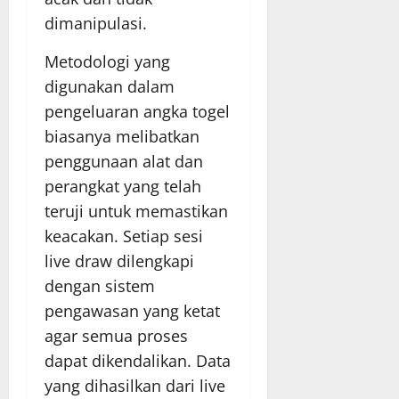
dimanipulasi.
Metodologi yang
digunakan dalam
pengeluaran angka togel
biasanya melibatkan
penggunaan alat dan
perangkat yang telah
teruji untuk memastikan
keacakan. Setiap sesi
live draw dilengkapi
dengan sistem
pengawasan yang ketat
agar semua proses
dapat dikendalikan. Data
yang dihasilkan dari live