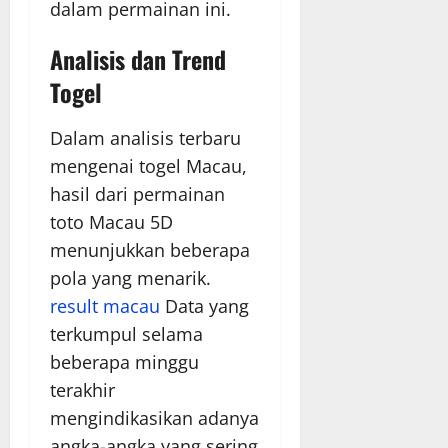
dalam permainan ini.
Analisis dan Trend
Togel
Dalam analisis terbaru
mengenai togel Macau,
hasil dari permainan
toto Macau 5D
menunjukkan beberapa
pola yang menarik.
result macau
Data yang
terkumpul selama
beberapa minggu
terakhir
mengindikasikan adanya
angka-angka yang sering