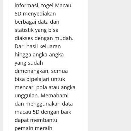
informasi, togel Macau
5D menyediakan
berbagai data dan
statistik yang bisa
diakses dengan mudah.
Dari hasil keluaran
hingga angka-angka
yang sudah
dimenangkan, semua
bisa dipelajari untuk
mencari pola atau angka
unggulan. Memahami
dan menggunakan data
macau 5D dengan baik
dapat membantu
pemain meraih