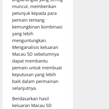
muncul, memberikan
petunjuk kepada para
pemain tentang
kemungkinan kombinasi
yang lebih
menguntungkan.
Menganalisis keluaran
Macau 5D sebelumnya
dapat membantu
pemain untuk membuat
keputusan yang lebih
baik dalam permainan
selanjutnya.
Berdasarkan hasil
keluaran Macau 5D