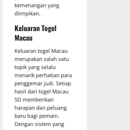
kemenangan yang
diimpikan.
Keluaran Togel
Macau
Keluaran togel Macau
merupakan salah satu
topik yang selalu
menarik perhatian para
penggemar judi. Setiap
hasil dari togel Macau
5D memberikan
harapan dan peluang
baru bagi pemain.
Dengan sistem yang