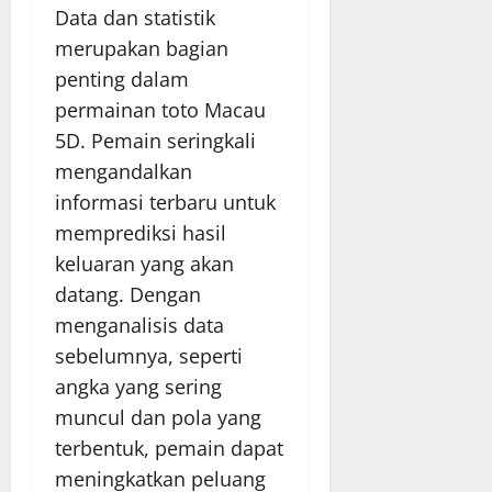
Data dan statistik
merupakan bagian
penting dalam
permainan toto Macau
5D. Pemain seringkali
mengandalkan
informasi terbaru untuk
memprediksi hasil
keluaran yang akan
datang. Dengan
menganalisis data
sebelumnya, seperti
angka yang sering
muncul dan pola yang
terbentuk, pemain dapat
meningkatkan peluang