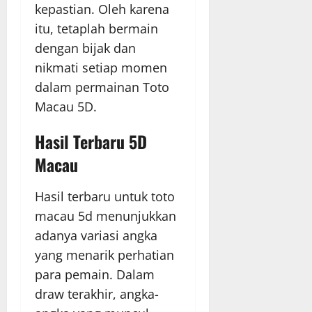
kepastian. Oleh karena
itu, tetaplah bermain
dengan bijak dan
nikmati setiap momen
dalam permainan Toto
Macau 5D.
Hasil Terbaru 5D
Macau
Hasil terbaru untuk toto
macau 5d menunjukkan
adanya variasi angka
yang menarik perhatian
para pemain. Dalam
draw terakhir, angka-