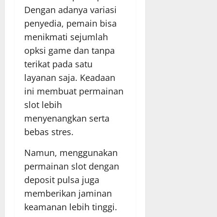
Dengan adanya variasi
penyedia, pemain bisa
menikmati sejumlah
opksi game dan tanpa
terikat pada satu
layanan saja. Keadaan
ini membuat permainan
slot lebih
menyenangkan serta
bebas stres.
Namun, menggunakan
permainan slot dengan
deposit pulsa juga
memberikan jaminan
keamanan lebih tinggi.