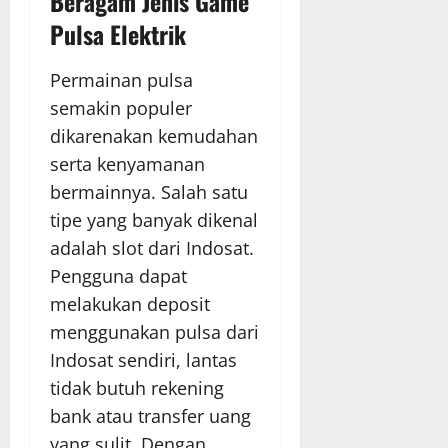
Beragam Jenis Game
Pulsa Elektrik
Permainan pulsa
semakin populer
dikarenakan kemudahan
serta kenyamanan
bermainnya. Salah satu
tipe yang banyak dikenal
adalah slot dari Indosat.
Pengguna dapat
melakukan deposit
menggunakan pulsa dari
Indosat sendiri, lantas
tidak butuh rekening
bank atau transfer uang
yang sulit. Dengan