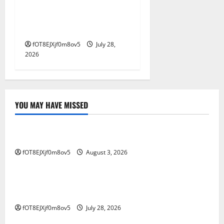
Kuda: Antara Para Beberapa
Mitos dan Fakta-Fakta
fOT8EJXjf0m8ov5
July 28,
2026
YOU MAY HAVE MISSED
GAME ONLINE
Bermain Aman dan Nyaman di Situs BandarQQ
fOT8EJXjf0m8ov5
August 3, 2026
GAME ONLINE
Hasil Terbaru dari Macau: Apa yang Harus Diketahui
Pemain Toto?
fOT8EJXjf0m8ov5
July 28, 2026
GAME ONLINE