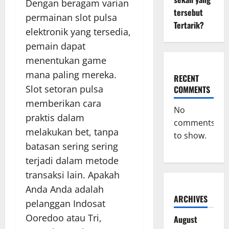
Dengan beragam varian
tersebut
permainan slot pulsa
Tertarik?
elektronik yang tersedia,
pemain dapat
menentukan game
mana paling mereka.
RECENT
Slot setoran pulsa
COMMENTS
memberikan cara
No
praktis dalam
comments
melakukan bet, tanpa
to show.
batasan sering sering
terjadi dalam metode
transaksi lain. Apakah
Anda Anda adalah
ARCHIVES
pelanggan Indosat
Ooredoo atau Tri,
August