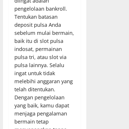
diingat adalah
pengelolaan bankroll.
Tentukan batasan
deposit pulsa Anda
sebelum mulai bermain,
baik itu di slot pulsa
indosat, permainan
pulsa tri, atau slot via
pulsa lainnya. Selalu
ingat untuk tidak
melebihi anggaran yang
telah ditentukan.
Dengan pengelolaan
yang baik, kamu dapat
menjaga pengalaman
bermain tetap