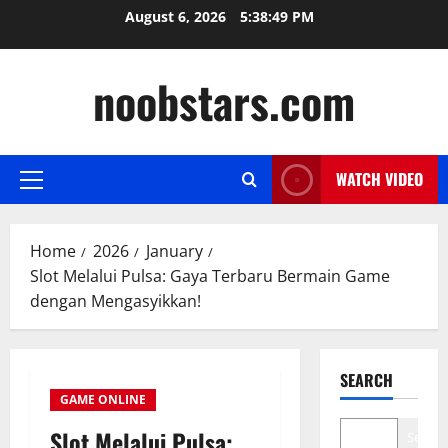
Skip
August 6, 2026
5:38:50 PM
to
content
noobstars.com
WATCH VIDEO
Primary
Menu
Home
2026
January
Slot Melalui Pulsa: Gaya Terbaru Bermain Game
dengan Mengasyikkan!
SEARCH
GAME ONLINE
Slot Melalui Pulsa:
Search