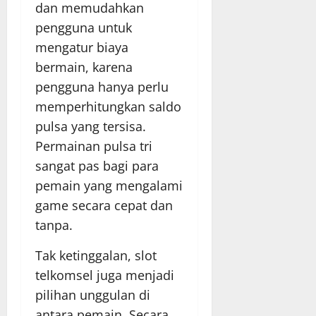
dan memudahkan
pengguna untuk
mengatur biaya
bermain, karena
pengguna hanya perlu
memperhitungkan saldo
pulsa yang tersisa.
Permainan pulsa tri
sangat pas bagi para
pemain yang mengalami
game secara cepat dan
tanpa.
Tak ketinggalan, slot
telkomsel juga menjadi
pilihan unggulan di
antara pemain. Secara