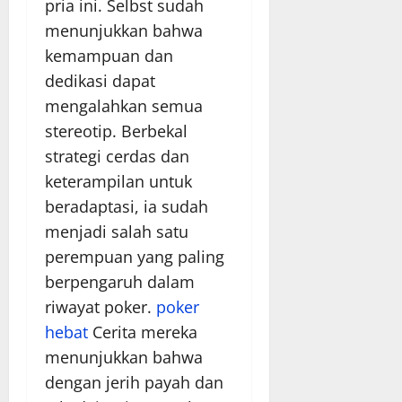
pria ini. Selbst sudah
menunjukkan bahwa
kemampuan dan
dedikasi dapat
mengalahkan semua
stereotip. Berbekal
strategi cerdas dan
keterampilan untuk
beradaptasi, ia sudah
menjadi salah satu
perempuan yang paling
berpengaruh dalam
riwayat poker.
poker
hebat
Cerita mereka
menunjukkan bahwa
dengan jerih payah dan