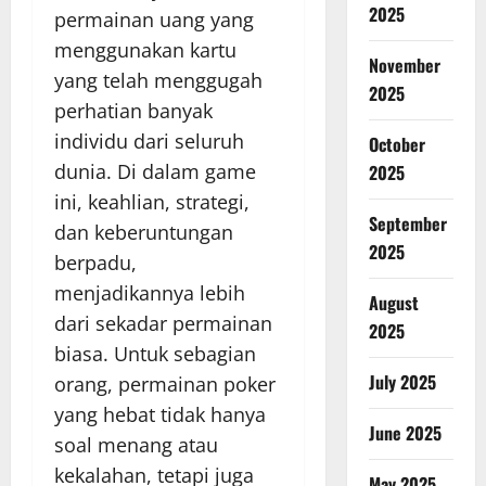
2025
permainan uang yang
menggunakan kartu
November
yang telah menggugah
2025
perhatian banyak
individu dari seluruh
October
dunia. Di dalam game
2025
ini, keahlian, strategi,
September
dan keberuntungan
2025
berpadu,
menjadikannya lebih
August
dari sekadar permainan
2025
biasa. Untuk sebagian
July 2025
orang, permainan poker
yang hebat tidak hanya
June 2025
soal menang atau
kekalahan, tetapi juga
May 2025