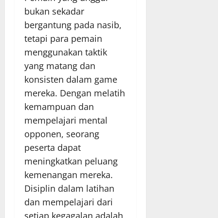
bukan sekadar
bergantung pada nasib,
tetapi para pemain
menggunakan taktik
yang matang dan
konsisten dalam game
mereka. Dengan melatih
kemampuan dan
mempelajari mental
opponen, seorang
peserta dapat
meningkatkan peluang
kemenangan mereka.
Disiplin dalam latihan
dan mempelajari dari
setiap kegagalan adalah