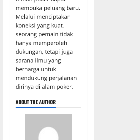
membuka peluang baru.
Melalui menciptakan
koneksi yang kuat,
seorang pemain tidak
hanya memperoleh
dukungan, tetapi juga
sarana ilmu yang
berharga untuk
mendukung perjalanan
dirinya di alam poker.
ABOUT THE AUTHOR