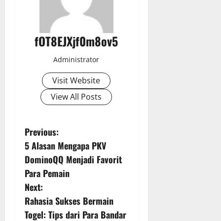
fOT8EJXjf0m8ov5
Administrator
Visit Website
View All Posts
P
Previous:
5 Alasan Mengapa PKV
o
DominoQQ Menjadi Favorit
s
Para Pemain
Next:
t
Rahasia Sukses Bermain
n
Togel: Tips dari Para Bandar