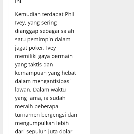
ini.
Kemudian terdapat Phil
Ivey, yang sering
dianggap sebagai salah
satu pemimpin dalam
jagat poker. Ivey
memiliki gaya bermain
yang taktis dan
kemampuan yang hebat
dalam mengantisipasi
lawan. Dalam waktu
yang lama, ia sudah
meraih beberapa
turnamen bergengsi dan
mengumpulkan lebih
dari sepuluh juta dolar