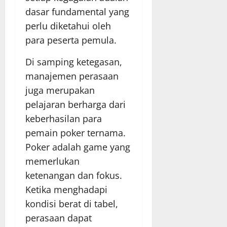
dasar fundamental yang
perlu diketahui oleh
para peserta pemula.
Di samping ketegasan,
manajemen perasaan
juga merupakan
pelajaran berharga dari
keberhasilan para
pemain poker ternama.
Poker adalah game yang
memerlukan
ketenangan dan fokus.
Ketika menghadapi
kondisi berat di tabel,
perasaan dapat