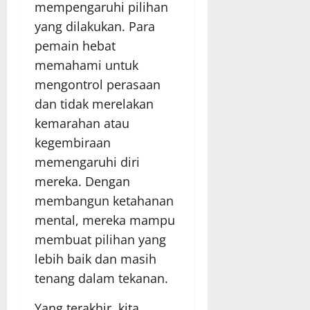
mempengaruhi pilihan
yang dilakukan. Para
pemain hebat
memahami untuk
mengontrol perasaan
dan tidak merelakan
kemarahan atau
kegembiraan
memengaruhi diri
mereka. Dengan
membangun ketahanan
mental, mereka mampu
membuat pilihan yang
lebih baik dan masih
tenang dalam tekanan.
Yang terakhir, kita