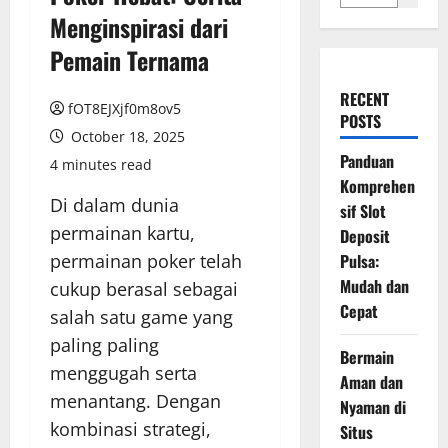
Menginspirasi dari
Pemain Ternama
RECENT
fOT8EJXjf0m8ov5
POSTS
October 18, 2025
Panduan
4 minutes read
Komprehen
Di dalam dunia
sif Slot
permainan kartu,
Deposit
permainan poker telah
Pulsa:
Mudah dan
cukup berasal sebagai
Cepat
salah satu game yang
paling paling
Bermain
menggugah serta
Aman dan
menantang. Dengan
Nyaman di
kombinasi strategi,
Situs