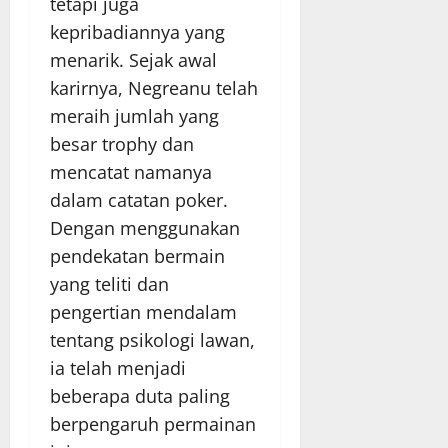
tetapi juga
kepribadiannya yang
menarik. Sejak awal
karirnya, Negreanu telah
meraih jumlah yang
besar trophy dan
mencatat namanya
dalam catatan poker.
Dengan menggunakan
pendekatan bermain
yang teliti dan
pengertian mendalam
tentang psikologi lawan,
ia telah menjadi
beberapa duta paling
berpengaruh permainan