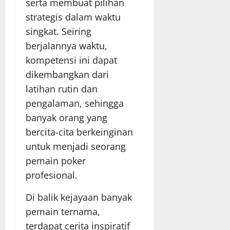
serta membuat pilihan
strategis dalam waktu
singkat. Seiring
berjalannya waktu,
kompetensi ini dapat
dikembangkan dari
latihan rutin dan
pengalaman, sehingga
banyak orang yang
bercita-cita berkeinginan
untuk menjadi seorang
pemain poker
profesional.
Di balik kejayaan banyak
pemain ternama,
terdapat cerita inspiratif