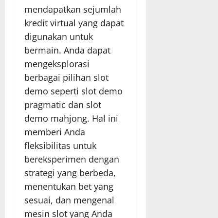
mendapatkan sejumlah
kredit virtual yang dapat
digunakan untuk
bermain. Anda dapat
mengeksplorasi
berbagai pilihan slot
demo seperti slot demo
pragmatic dan slot
demo mahjong. Hal ini
memberi Anda
fleksibilitas untuk
bereksperimen dengan
strategi yang berbeda,
menentukan bet yang
sesuai, dan mengenal
mesin slot yang Anda