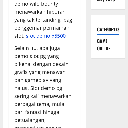
demo wild bounty
menawarkan hiburan
yang tak tertandingi bagi
penggemar permainan
CATEGORIES
slot.
slot demo x5500
GAME
Selain itu, ada juga
ONLINE
demo slot pg yang
dikenal dengan desain
grafis yang menawan
dan gameplay yang
halus. Slot demo pg
sering kali menawarkan
berbagai tema, mulai
dari fantasi hingga
petualangan,