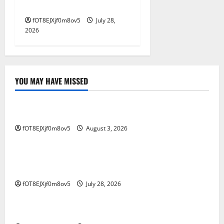
Mitos dan Fakta-Fakta
fOT8EJXjf0m8ov5
July 28,
2026
YOU MAY HAVE MISSED
GAME ONLINE
Bermain Aman dan Nyaman di Situs BandarQQ
fOT8EJXjf0m8ov5
August 3, 2026
GAME ONLINE
Hasil Terbaru dari Macau: Apa yang Harus Diketahui
Pemain Toto?
fOT8EJXjf0m8ov5
July 28, 2026
GAME ONLINE
Kuda: Antara Para Beberapa Mitos dan Fakta-Fakta