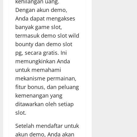
kehilangan uang.
Dengan akun demo,
Anda dapat mengakses
banyak game slot,
termasuk demo slot wild
bounty dan demo slot
pg, secara gratis. Ini
memungkinkan Anda
untuk memahami
mekanisme permainan,
fitur bonus, dan peluang
kemenangan yang
ditawarkan oleh setiap
slot.
Setelah mendaftar untuk
akun demo, Anda akan