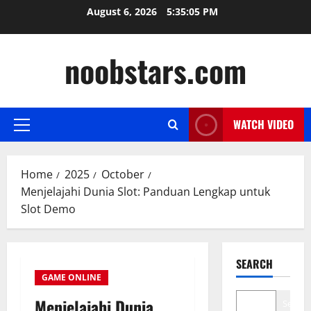
Skip
August 6, 2026
5:35:06 PM
to
content
noobstars.com
WATCH VIDEO
Primary
Menu
Home
2025
October
Menjelajahi Dunia Slot: Panduan Lengkap untuk
Slot Demo
SEARCH
GAME ONLINE
Menjelajahi Dunia
Search