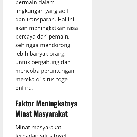
bermain dalam
lingkungan yang adil
dan transparan. Hal ini
akan meningkatkan rasa
percaya dari pemain,
sehingga mendorong
lebih banyak orang
untuk bergabung dan
mencoba peruntungan
mereka di situs togel
online.
Faktor Meningkatnya
Minat Masyarakat
Minat masyarakat
terhadap situs togel