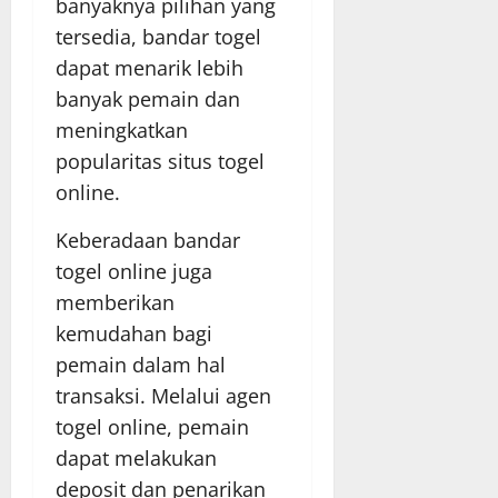
banyaknya pilihan yang
tersedia, bandar togel
dapat menarik lebih
banyak pemain dan
meningkatkan
popularitas situs togel
online.
Keberadaan bandar
togel online juga
memberikan
kemudahan bagi
pemain dalam hal
transaksi. Melalui agen
togel online, pemain
dapat melakukan
deposit dan penarikan