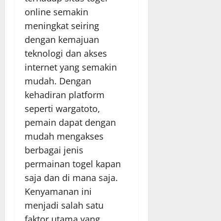
online semakin
meningkat seiring
dengan kemajuan
teknologi dan akses
internet yang semakin
mudah. Dengan
kehadiran platform
seperti wargatoto,
pemain dapat dengan
mudah mengakses
berbagai jenis
permainan togel kapan
saja dan di mana saja.
Kenyamanan ini
menjadi salah satu
faktor utama yang