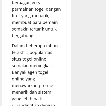
berbagai jenis
permainan togel dengan
fitur yang menarik,
membuat para pemain
semakin tertarik untuk
bergabung.
Dalam beberapa tahun
terakhir, popularitas
situs togel online
semakin meningkat.
Banyak agen togel
online yang
menawarkan promosii
menarik dan sistem
yang lebih baik
dibandingkan dengan