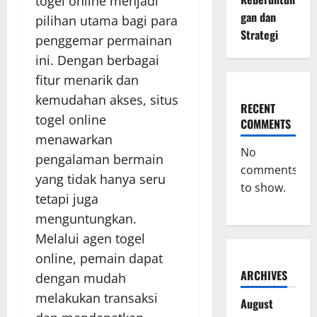
togel online menjadi
gan dan
pilihan utama bagi para
Strategi
penggemar permainan
ini. Dengan berbagai
fitur menarik dan
kemudahan akses, situs
RECENT
togel online
COMMENTS
menawarkan
No
pengalaman bermain
comments
yang tidak hanya seru
to show.
tetapi juga
menguntungkan.
Melalui agen togel
online, pemain dapat
ARCHIVES
dengan mudah
melakukan transaksi
August