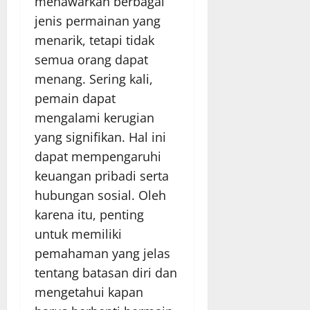
menawarkan berbagai
jenis permainan yang
menarik, tetapi tidak
semua orang dapat
menang. Sering kali,
pemain dapat
mengalami kerugian
yang signifikan. Hal ini
dapat mempengaruhi
keuangan pribadi serta
hubungan sosial. Oleh
karena itu, penting
untuk memiliki
pemahaman yang jelas
tentang batasan diri dan
mengetahui kapan