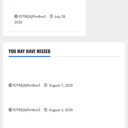
Apa yang Harus Diketahui
Pemain Toto?
fOT8EJXjf0m8ov5
July 28,
2026
YOU MAY HAVE MISSED
GAME ONLINE
Panduan Komprehensif Slot Deposit Pulsa: Mudah
dan Cepat
fOT8EJXjf0m8ov5
August 7, 2026
GAME ONLINE
Bermain Aman dan Nyaman di Situs BandarQQ
fOT8EJXjf0m8ov5
August 3, 2026
GAME ONLINE
Hasil Terbaru dari Macau: Apa yang Harus Diketahui