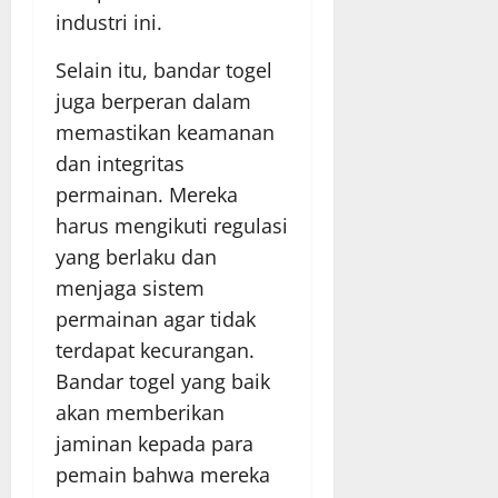
industri ini.
Selain itu, bandar togel
juga berperan dalam
memastikan keamanan
dan integritas
permainan. Mereka
harus mengikuti regulasi
yang berlaku dan
menjaga sistem
permainan agar tidak
terdapat kecurangan.
Bandar togel yang baik
akan memberikan
jaminan kepada para
pemain bahwa mereka