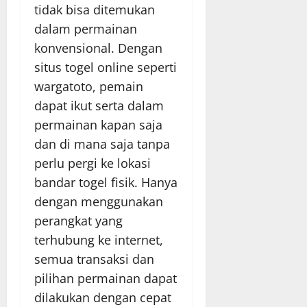
tidak bisa ditemukan
dalam permainan
konvensional. Dengan
situs togel online seperti
wargatoto, pemain
dapat ikut serta dalam
permainan kapan saja
dan di mana saja tanpa
perlu pergi ke lokasi
bandar togel fisik. Hanya
dengan menggunakan
perangkat yang
terhubung ke internet,
semua transaksi dan
pilihan permainan dapat
dilakukan dengan cepat