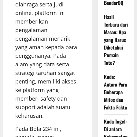
BandarQQ
olahraga serta judi
online, platform ini
Hasil
memberikan
Terbaru dari
pengalaman
Macau: Apa
pengalaman menarik
yang Harus
yang aman kepada para
Diketahui
Pemain
penggunanya. Pada
Toto?
alam yang data serta
strategi taruhan sangat
Kuda:
penting, memiliki akses
Antara Para
ke platform yang
Beberapa
memberi safety dan
Mitos dan
support adalah suatu
Fakta-Fakta
keharusan.
Kuda Togel:
Pada Bola 234 ini,
Di antara
Keberuntun