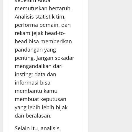
sebelum Anda
memutuskan bertaruh.
Analisis statistik tim,
performa pemain, dan
rekam jejak head-to-
head bisa memberikan
pandangan yang
penting. Jangan sekadar
mengandalkan dari
insting; data dan
informasi bisa
membantu kamu
membuat keputusan
yang lebih lebih bijak
dan beralasan.
Selain itu, analisis,