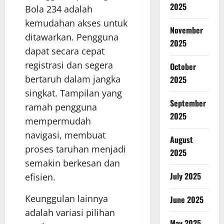
2025
Bola 234 adalah
kemudahan akses untuk
November
ditawarkan. Pengguna
2025
dapat secara cepat
registrasi dan segera
October
bertaruh dalam jangka
2025
singkat. Tampilan yang
September
ramah pengguna
2025
mempermudah
navigasi, membuat
August
proses taruhan menjadi
2025
semakin berkesan dan
July 2025
efisien.
Keunggulan lainnya
June 2025
adalah variasi pilihan
May 2025