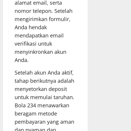
alamat email, serta
nomor telepon. Setelah
mengirimkan formulir,
Anda hendak
mendapatkan email
verifikasi untuk
menyinkronkan akun
Anda.
Setelah akun Anda aktif,
tahap berikutnya adalah
menyetorkan deposit
untuk memulai taruhan.
Bola 234 menawarkan
beragam metode
pembayaran yang aman
dan nyaman dan