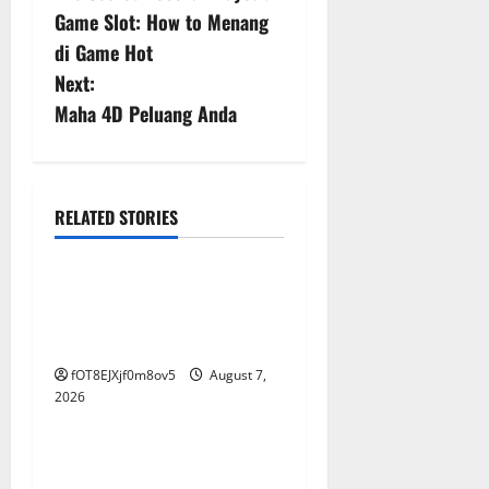
o
Game Slot: How to Menang
s
di Game Hot
Next:
t
Maha 4D Peluang Anda
n
a
RELATED STORIES
v
GAME ONLINE
i
Panduan Komprehensif Slot
Deposit Pulsa: Mudah dan
g
Cepat
a
fOT8EJXjf0m8ov5
August 7,
2026
GAME ONLINE
t
Bermain Aman dan Nyaman
i
di Situs BandarQQ