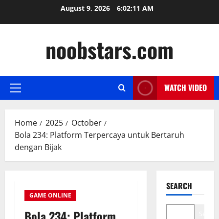
Skip
August 9, 2026
6:02:11 AM
to
content
noobstars.com
WATCH VIDEO
Primary
Menu
Home
2025
October
Bola 234: Platform Terpercaya untuk Bertaruh
dengan Bijak
SEARCH
GAME ONLINE
Bola 234: Platform
Search