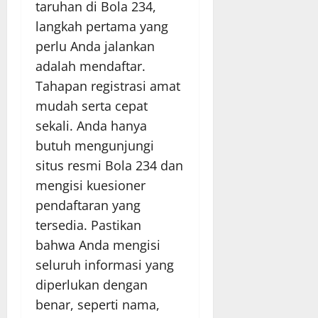
taruhan di Bola 234,
langkah pertama yang
perlu Anda jalankan
adalah mendaftar.
Tahapan registrasi amat
mudah serta cepat
sekali. Anda hanya
butuh mengunjungi
situs resmi Bola 234 dan
mengisi kuesioner
pendaftaran yang
tersedia. Pastikan
bahwa Anda mengisi
seluruh informasi yang
diperlukan dengan
benar, seperti nama,