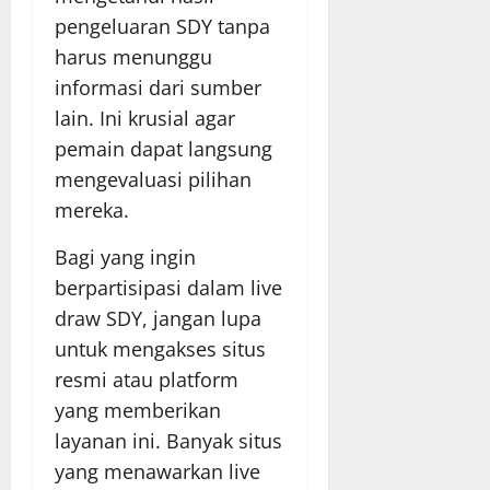
pengeluaran SDY tanpa
harus menunggu
informasi dari sumber
lain. Ini krusial agar
pemain dapat langsung
mengevaluasi pilihan
mereka.
Bagi yang ingin
berpartisipasi dalam live
draw SDY, jangan lupa
untuk mengakses situs
resmi atau platform
yang memberikan
layanan ini. Banyak situs
yang menawarkan live