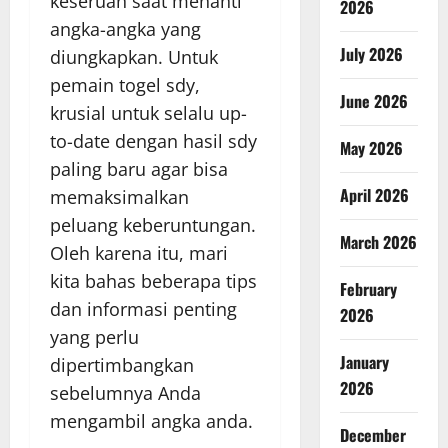
keseruan saat menanti
2026
angka-angka yang
July 2026
diungkapkan. Untuk
pemain togel sdy,
June 2026
krusial untuk selalu up-
to-date dengan hasil sdy
May 2026
paling baru agar bisa
April 2026
memaksimalkan
peluang keberuntungan.
March 2026
Oleh karena itu, mari
kita bahas beberapa tips
February
dan informasi penting
2026
yang perlu
January
dipertimbangkan
2026
sebelumnya Anda
mengambil angka anda.
December