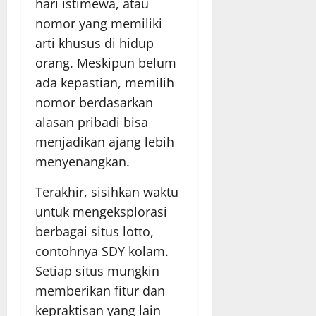
hari istimewa, atau
nomor yang memiliki
arti khusus di hidup
orang. Meskipun belum
ada kepastian, memilih
nomor berdasarkan
alasan pribadi bisa
menjadikan ajang lebih
menyenangkan.
Terakhir, sisihkan waktu
untuk mengeksplorasi
berbagai situs lotto,
contohnya SDY kolam.
Setiap situs mungkin
memberikan fitur dan
kepraktisan yang lain