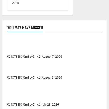
2026
YOU MAY HAVE MISSED
GAME ONLINE
Panduan Komprehensif Slot Deposit Pulsa: Mudah
dan Cepat
fOT8EJXjf0m8ov5
August 7, 2026
GAME ONLINE
Bermain Aman dan Nyaman di Situs BandarQQ
fOT8EJXjf0m8ov5
August 3, 2026
GAME ONLINE
Hasil Terbaru dari Macau: Apa yang Harus Diketahui
Pemain Toto?
fOT8EJXjf0m8ov5
July 28, 2026
GAME ONLINE