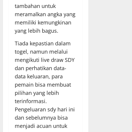
tambahan untuk
meramalkan angka yang
memiliki kemungkinan
yang lebih bagus.
Tiada kepastian dalam
togel, namun melalui
mengikuti live draw SDY
dan perhatikan data-
data keluaran, para
pemain bisa membuat
pilihan yang lebih
terinformasi.
Pengeluaran sdy hari ini
dan sebelumnya bisa
menjadi acuan untuk