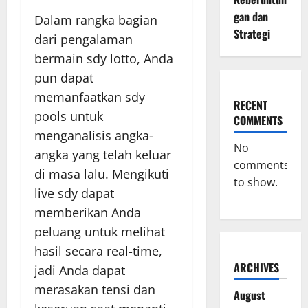
gan dan
Dalam rangka bagian
Strategi
dari pengalaman
bermain sdy lotto, Anda
pun dapat
memanfaatkan sdy
RECENT
pools untuk
COMMENTS
menganalisis angka-
No
angka yang telah keluar
comments
di masa lalu. Mengikuti
to show.
live sdy dapat
memberikan Anda
peluang untuk melihat
hasil secara real-time,
ARCHIVES
jadi Anda dapat
merasakan tensi dan
August