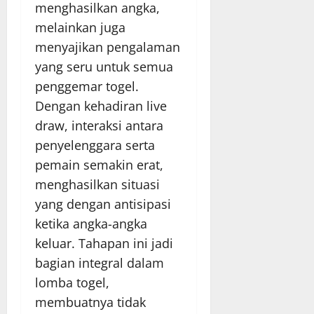
menghasilkan angka,
melainkan juga
menyajikan pengalaman
yang seru untuk semua
penggemar togel.
Dengan kehadiran live
draw, interaksi antara
penyelenggara serta
pemain semakin erat,
menghasilkan situasi
yang dengan antisipasi
ketika angka-angka
keluar. Tahapan ini jadi
bagian integral dalam
lomba togel,
membuatnya tidak