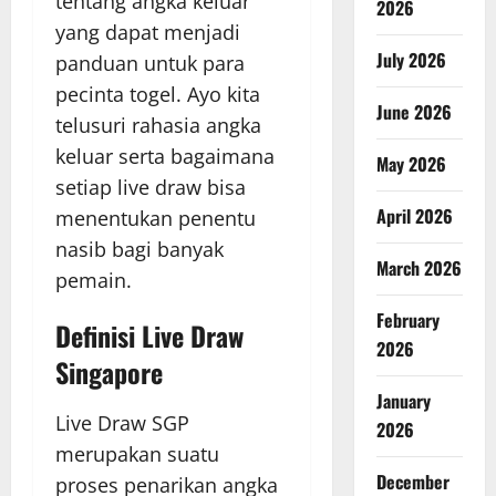
tentang angka keluar
2026
yang dapat menjadi
July 2026
panduan untuk para
pecinta togel. Ayo kita
June 2026
telusuri rahasia angka
keluar serta bagaimana
May 2026
setiap live draw bisa
April 2026
menentukan penentu
nasib bagi banyak
March 2026
pemain.
February
Definisi Live Draw
2026
Singapore
January
Live Draw SGP
2026
merupakan suatu
December
proses penarikan angka