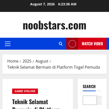
Skip
August 7, 2026
6:23:38 AM
to
content
noobstars.com
WATCH VIDEO
Primary
Menu
Home
2025
August
Teknik Selamat Bermain di Platform Togel Pemuda
SEARCH
GAME ONLINE
Teknik Selamat
Search