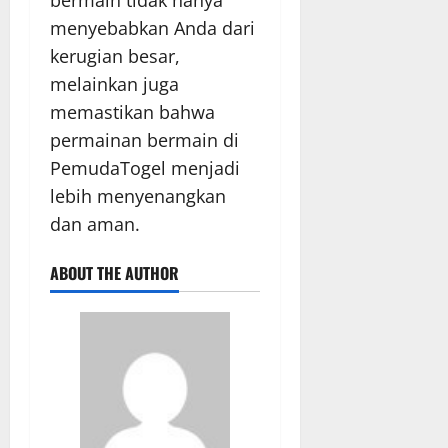
bermain tidak hanya
menyebabkan Anda dari
kerugian besar,
melainkan juga
memastikan bahwa
permainan bermain di
PemudaTogel menjadi
lebih menyenangkan
dan aman.
ABOUT THE AUTHOR