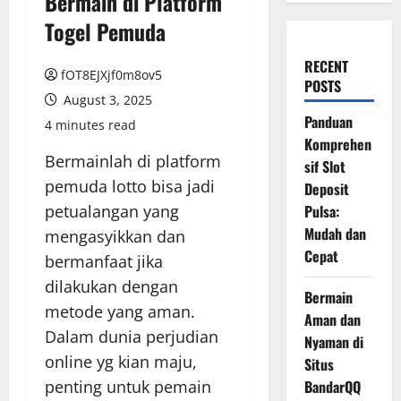
Bermain di Platform
Togel Pemuda
RECENT
fOT8EJXjf0m8ov5
POSTS
August 3, 2025
Panduan
4 minutes read
Komprehen
Bermainlah di platform
sif Slot
pemuda lotto bisa jadi
Deposit
petualangan yang
Pulsa:
Mudah dan
mengasyikkan dan
Cepat
bermanfaat jika
dilakukan dengan
Bermain
metode yang aman.
Aman dan
Dalam dunia perjudian
Nyaman di
online yg kian maju,
Situs
penting untuk pemain
BandarQQ