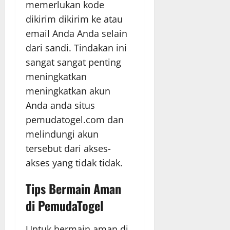
memerlukan kode
dikirim dikirim ke atau
email Anda Anda selain
dari sandi. Tindakan ini
sangat sangat penting
meningkatkan
meningkatkan akun
Anda anda situs
pemudatogel.com dan
melindungi akun
tersebut dari akses-
akses yang tidak tidak.
Tips Bermain Aman
di PemudaTogel
Untuk bermain aman di