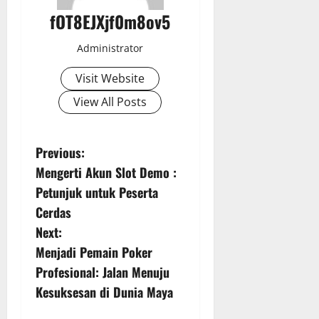
fOT8EJXjf0m8ov5
Administrator
Visit Website
View All Posts
P
Previous:
Mengerti Akun Slot Demo :
o
Petunjuk untuk Peserta
s
Cerdas
Next:
t
Menjadi Pemain Poker
n
Profesional: Jalan Menuju
Kesuksesan di Dunia Maya
a