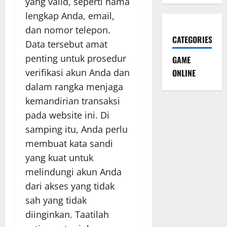
yang valid, seperti nama
lengkap Anda, email,
dan nomor telepon.
CATEGORIES
Data tersebut amat
penting untuk prosedur
GAME
verifikasi akun Anda dan
ONLINE
dalam rangka menjaga
kemandirian transaksi
pada website ini. Di
samping itu, Anda perlu
membuat kata sandi
yang kuat untuk
melindungi akun Anda
dari akses yang tidak
sah yang tidak
diinginkan. Taatilah