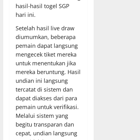
hasil-hasil togel SGP
hari ini.
Setelah hasil live draw
diumumkan, beberapa
pemain dapat langsung
mengecek tiket mereka
untuk menentukan jika
mereka beruntung. Hasil
undian ini langsung
tercatat di sistem dan
dapat diakses dari para
pemain untuk verifikasi.
Melalui sistem yang
begitu transparan dan
cepat, undian langsung