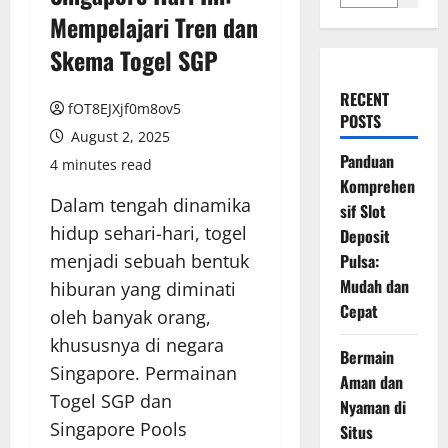
Mempelajari Tren dan
Skema Togel SGP
RECENT
fOT8EJXjf0m8ov5
POSTS
August 2, 2025
Panduan
4 minutes read
Komprehen
Dalam tengah dinamika
sif Slot
hidup sehari-hari, togel
Deposit
menjadi sebuah bentuk
Pulsa:
Mudah dan
hiburan yang diminati
Cepat
oleh banyak orang,
khususnya di negara
Bermain
Singapore. Permainan
Aman dan
Togel SGP dan
Nyaman di
Singapore Pools
Situs