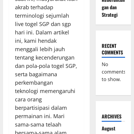
akrab terhadap
gan dan
Strategi
terminologi sejumlah
live togel SGP dan sgp
hari ini. Dalam artikel
ini, kami hendak
RECENT
menggali lebih jauh
COMMENTS
tentang kecenderungan
No
dan pola-pola togel SGP,
comments
serta bagaimana
to show.
perkembangan
teknologi memengaruhi
cara orang
berpartisipasi dalam
permainan ini. Mari
ARCHIVES
sama-sama telaah
August
bersama-sama alam