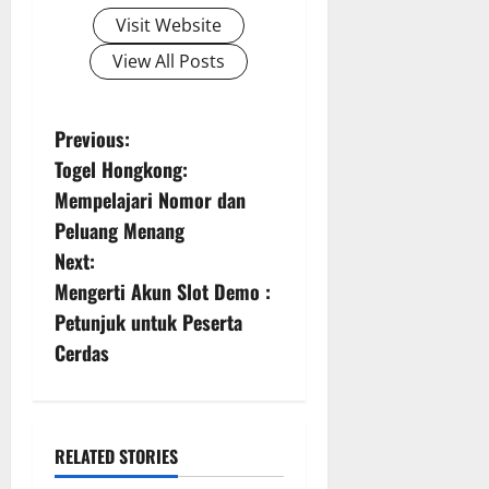
Visit Website
View All Posts
P
Previous:
Togel Hongkong:
o
Mempelajari Nomor dan
s
Peluang Menang
Next:
t
Mengerti Akun Slot Demo :
n
Petunjuk untuk Peserta
Cerdas
a
v
i
RELATED STORIES
GAME ONLINE