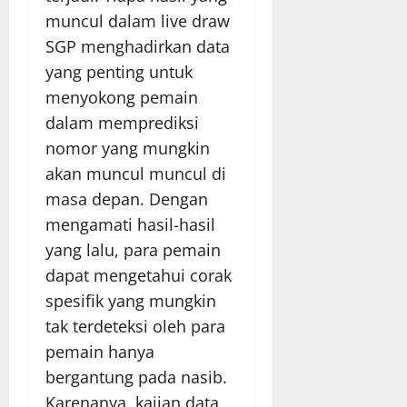
muncul dalam live draw
SGP menghadirkan data
yang penting untuk
menyokong pemain
dalam memprediksi
nomor yang mungkin
akan muncul muncul di
masa depan. Dengan
mengamati hasil-hasil
yang lalu, para pemain
dapat mengetahui corak
spesifik yang mungkin
tak terdeteksi oleh para
pemain hanya
bergantung pada nasib.
Karenanya, kajian data