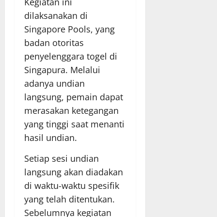
Kegiatan ini
dilaksanakan di
Singapore Pools, yang
badan otoritas
penyelenggara togel di
Singapura. Melalui
adanya undian
langsung, pemain dapat
merasakan ketegangan
yang tinggi saat menanti
hasil undian.
Setiap sesi undian
langsung akan diadakan
di waktu-waktu spesifik
yang telah ditentukan.
Sebelumnya kegiatan