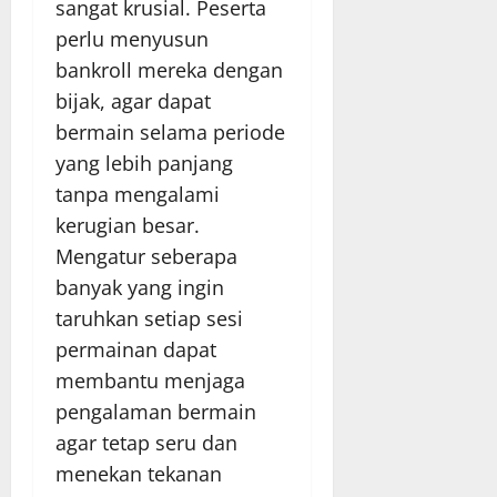
sangat krusial. Peserta
perlu menyusun
bankroll mereka dengan
bijak, agar dapat
bermain selama periode
yang lebih panjang
tanpa mengalami
kerugian besar.
Mengatur seberapa
banyak yang ingin
taruhkan setiap sesi
permainan dapat
membantu menjaga
pengalaman bermain
agar tetap seru dan
menekan tekanan