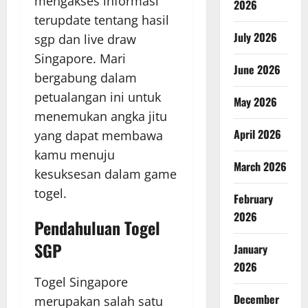
mengakses informasi
2026
terupdate tentang hasil
July 2026
sgp dan live draw
Singapore. Mari
June 2026
bergabung dalam
petualangan ini untuk
May 2026
menemukan angka jitu
April 2026
yang dapat membawa
kamu menuju
March 2026
kesuksesan dalam game
togel.
February
2026
Pendahuluan Togel
SGP
January
2026
Togel Singapore
December
merupakan salah satu