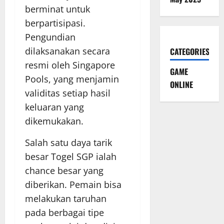
berminat untuk
berpartisipasi.
Pengundian
dilaksanakan secara
CATEGORIES
resmi oleh Singapore
GAME
Pools, yang menjamin
ONLINE
validitas setiap hasil
keluaran yang
dikemukakan.
Salah satu daya tarik
besar Togel SGP ialah
chance besar yang
diberikan. Pemain bisa
melakukan taruhan
pada berbagai tipe