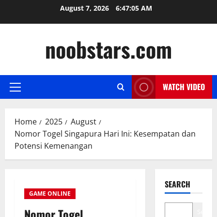
Skip
August 7, 2026
6:47:06 AM
to
content
noobstars.com
WATCH VIDEO
Primary
Menu
Home
2025
August
Nomor Togel Singapura Hari Ini: Kesempatan dan
Potensi Kemenangan
SEARCH
GAME ONLINE
Nomor Togel
Search