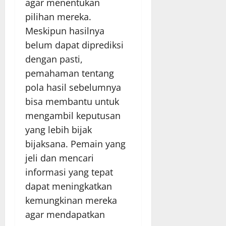
agar menentukan
pilihan mereka.
Meskipun hasilnya
belum dapat diprediksi
dengan pasti,
pemahaman tentang
pola hasil sebelumnya
bisa membantu untuk
mengambil keputusan
yang lebih bijak
bijaksana. Pemain yang
jeli dan mencari
informasi yang tepat
dapat meningkatkan
kemungkinan mereka
agar mendapatkan