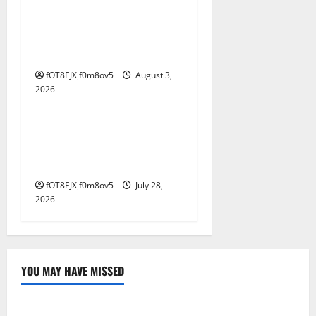
i
o
Bermain Aman dan Nyaman
di Situs BandarQQ
n
fOT8EJXjf0m8ov5
August 3,
2026
GAME ONLINE
Hasil Terbaru dari Macau:
Apa yang Harus Diketahui
Pemain Toto?
fOT8EJXjf0m8ov5
July 28,
2026
YOU MAY HAVE MISSED
GAME ONLINE