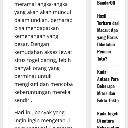
BandarQQ
meramal angka-angka
yang akan akan muncul
Hasil
dalam undian, berharap
Terbaru dari
bisa mendapatkan
Macau: Apa
kemenangan yang
yang Harus
besar. Dengan
Diketahui
Pemain
kemudahan akses lewat
Toto?
situs togel daring, lebih
banyak orang yang
Kuda:
berminat untuk
Antara Para
mengikuti dan mencoba
Beberapa
keberuntungan mereka
Mitos dan
sendiri.
Fakta-Fakta
Hari ini, banyak yang
Kuda Togel:
ingin ingin mengetahui
Di antara
Keberuntun