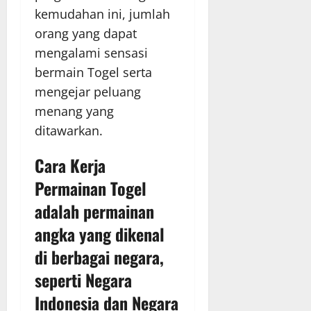
kemudahan ini, jumlah
orang yang dapat
mengalami sensasi
bermain Togel serta
mengejar peluang
menang yang
ditawarkan.
Cara Kerja
Permainan Togel
adalah permainan
angka yang dikenal
di berbagai negara,
seperti Negara
Indonesia dan Negara