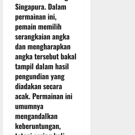
Singapura. Dalam
permainan ini,
pemain memilih
serangkaian angka
dan mengharapkan
angka tersebut bakal
tampil dalam hasil
pengundian yang
diadakan secara
acak. Permainan ini
umumnya
mengandalkan
keberuntungan,