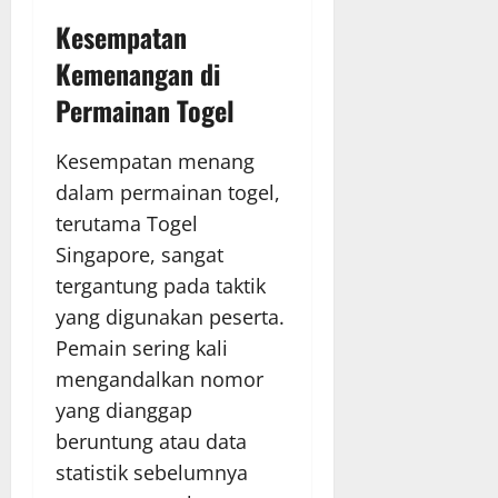
Kesempatan
Kemenangan di
Permainan Togel
Kesempatan menang
dalam permainan togel,
terutama Togel
Singapore, sangat
tergantung pada taktik
yang digunakan peserta.
Pemain sering kali
mengandalkan nomor
yang dianggap
beruntung atau data
statistik sebelumnya