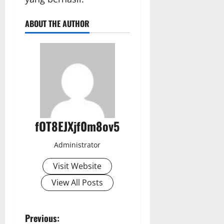
ABOUT THE AUTHOR
fOT8EJXjf0m8ov5
Administrator
Visit Website
View All Posts
P
Previous: