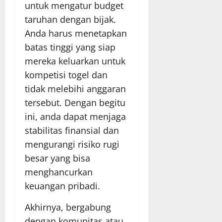
untuk mengatur budget
taruhan dengan bijak.
Anda harus menetapkan
batas tinggi yang siap
mereka keluarkan untuk
kompetisi togel dan
tidak melebihi anggaran
tersebut. Dengan begitu
ini, anda dapat menjaga
stabilitas finansial dan
mengurangi risiko rugi
besar yang bisa
menghancurkan
keuangan pribadi.
Akhirnya, bergabung
dengan komunitas atau