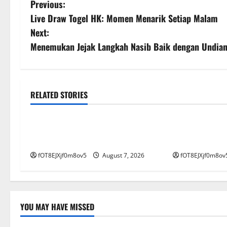
P
Previous:
Live Draw Togel HK: Momen Menarik Setiap Malam
o
Next:
s
Menemukan Jejak Langkah Nasib Baik dengan Undian
t
n
RELATED STORIES
GAME ONLINE
GAME ONLIN
a
Panduan Komprehensif Slot
Bermain Aman
v
Deposit Pulsa: Mudah dan Cepat
Situs Bandar
i
fOT8EJXjf0m8ov5
August 7, 2026
fOT8EJXjf0m8ov
g
a
YOU MAY HAVE MISSED
t
GAME ONLINE
GAME ON