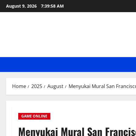
Skip
August 9, 2026
7:39:59 AM
to
content
Home
2025
August
Menyukai Mural San Francisco
GAME ONLINE
Menyukai Mural San Francis