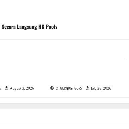
 Secara Langsung HK Pools
E
GAME ONLINE
 dan Nyaman di
Hasil Terbaru dari Macau: Apa yang
QQ
Harus Diketahui Pemain Toto?
5
August 3, 2026
fOT8EJXjf0m8ov5
July 28, 2026
LINE
GAME ONLINE