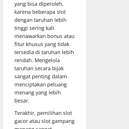
yang bisa diperoleh,
karena beberapa slot
dengan taruhan lebih
tinggi sering kali
menawarkan bonus atau
fitur khusus yang tidak
tersedia di taruhan lebih
rendah. Mengelola
taruhan secara bijak
sangat penting dalam
menciptakan peluang
menang yang lebih
besar.
Terakhir, pemilihan slot
gacor atau slot gampang