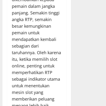
pemain dalam jangka
panjang. Semakin tinggi
angka RTP, semakin
besar kemungkinan
pemain untuk
mendapatkan kembali
sebagian dari
taruhannya. Oleh karena
itu, ketika memilih slot
online, penting untuk
memperhatikan RTP
sebagai indikator utama
untuk menentukan
mesin slot yang
memberikan peluang
menang lebih baik.