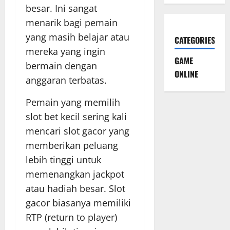
besar. Ini sangat
menarik bagi pemain
yang masih belajar atau
CATEGORIES
mereka yang ingin
GAME
bermain dengan
ONLINE
anggaran terbatas.
Pemain yang memilih
slot bet kecil sering kali
mencari slot gacor yang
memberikan peluang
lebih tinggi untuk
memenangkan jackpot
atau hadiah besar. Slot
gacor biasanya memiliki
RTP (return to player)