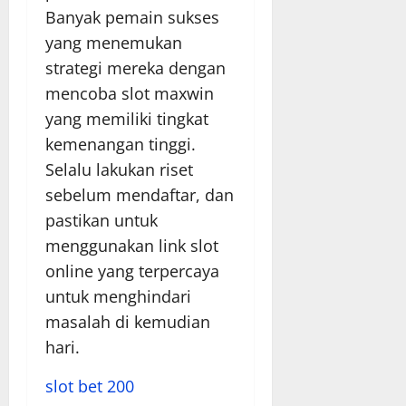
Banyak pemain sukses
yang menemukan
strategi mereka dengan
mencoba slot maxwin
yang memiliki tingkat
kemenangan tinggi.
Selalu lakukan riset
sebelum mendaftar, dan
pastikan untuk
menggunakan link slot
online yang terpercaya
untuk menghindari
masalah di kemudian
hari.
slot bet 200