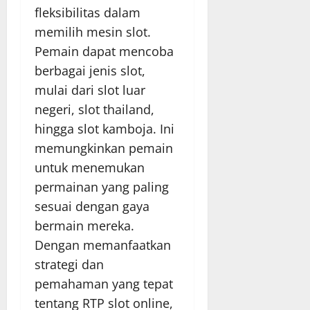
fleksibilitas dalam
memilih mesin slot.
Pemain dapat mencoba
berbagai jenis slot,
mulai dari slot luar
negeri, slot thailand,
hingga slot kamboja. Ini
memungkinkan pemain
untuk menemukan
permainan yang paling
sesuai dengan gaya
bermain mereka.
Dengan memanfaatkan
strategi dan
pemahaman yang tepat
tentang RTP slot online,