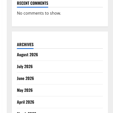
RECENT COMMENTS
No comments to show.
ARCHIVES
August 2026
July 2026
June 2026
May 2026
April 2026