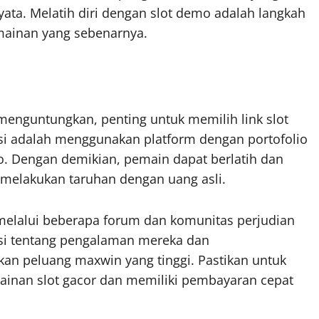
ata. Melatih diri dengan slot demo adalah langkah
mainan yang sebenarnya.
enguntungkan, penting untuk memilih link slot
si adalah menggunakan platform dengan portofolio
mo. Dengan demikian, pemain dapat berlatih dan
melakukan taruhan dengan uang asli.
n melalui beberapa forum dan komunitas perjudian
masi tentang pengalaman mereka dan
an peluang maxwin yang tinggi. Pastikan untuk
ainan slot gacor dan memiliki pembayaran cepat