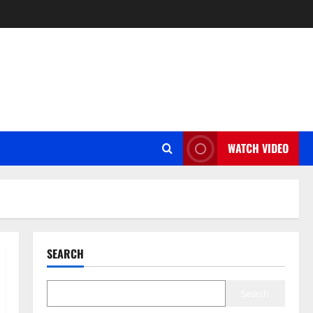
WATCH VIDEO
SEARCH
Search