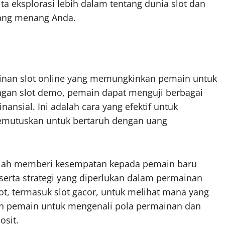
kita eksplorasi lebih dalam tentang dunia slot dan
ang menang Anda.
ainan slot online yang memungkinkan pemain untuk
gan slot demo, pemain dapat menguji berbagai
ansial. Ini adalah cara yang efektif untuk
mutuskan untuk bertaruh dengan uang
dalah memberi kesempatan kepada pemain baru
serta strategi yang diperlukan dalam permainan
ot, termasuk slot gacor, untuk melihat mana yang
an pemain untuk mengenali pola permainan dan
sit.