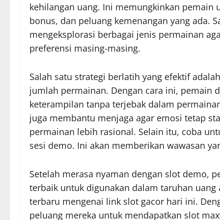
kehilangan uang. Ini memungkinkan pemain 
bonus, dan peluang kemenangan yang ada. S
mengeksplorasi berbagai jenis permainan ag
preferensi masing-masing.
Salah satu strategi berlatih yang efektif ad
jumlah permainan. Dengan cara ini, pemain
keterampilan tanpa terjebak dalam permaina
juga membantu menjaga agar emosi tetap sta
permainan lebih rasional. Selain itu, coba 
sesi demo. Ini akan memberikan wawasan ya
Setelah merasa nyaman dengan slot demo, pem
terbaik untuk digunakan dalam taruhan uang 
terbaru mengenai link slot gacor hari ini. D
peluang mereka untuk mendapatkan slot ma