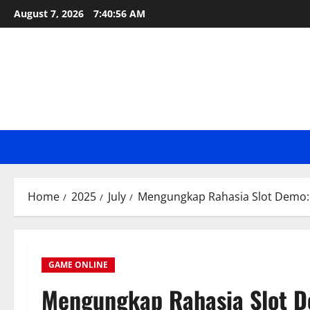
Skip
August 7, 2026
7:40:57 AM
to
content
Home
2025
July
Mengungkap Rahasia Slot Demo: 
GAME ONLINE
Mengungkap Rahasia Slot D