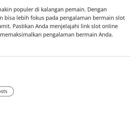
makin populer di kalangan pemain. Dengan
n bisa lebih fokus pada pengalaman bermain slot
mit. Pastikan Anda menjelajahi link slot online
k memaksimalkan pengalaman bermain Anda.
osts