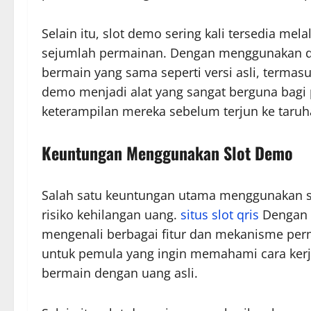
Selain itu, slot demo sering kali tersedia me
sejumlah permainan. Dengan menggunakan d
bermain yang sama seperti versi asli, termas
demo menjadi alat yang sangat berguna bagi 
keterampilan mereka sebelum terjun ke taruha
Keuntungan Menggunakan Slot Demo
Salah satu keuntungan utama menggunakan sl
risiko kehilangan uang.
situs slot qris
Dengan b
mengenali berbagai fitur dan mekanisme perma
untuk pemula yang ingin memahami cara kerja 
bermain dengan uang asli.