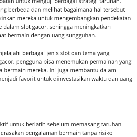
atan untuk menguji berbagai strategi taruhan.
ng berbeda dan melihat bagaimana hal tersebut
gkinkan mereka untuk mengembangkan pendekatan
 dalam slot gacor, sehingga meningkatkan
aat bermain dengan uang sungguhan.
elajahi berbagai jenis slot dan tema yang
ne gacor, pengguna bisa menemukan permainan yang
ya bermain mereka. Ini juga membantu dalam
enjadi favorit untuk diinvestasikan waktu dan uang
ktif untuk berlatih sebelum memasang taruhan
merasakan pengalaman bermain tanpa risiko