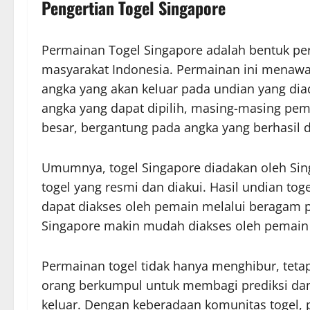
Pengertian Togel Singapore
Permainan Togel Singapore adalah bentuk per
masyarakat Indonesia. Permainan ini menaw
angka yang akan keluar pada undian yang diad
angka yang dapat dipilih, masing-masing pe
besar, bergantung pada angka yang berhasil d
Umumnya, togel Singapore diadakan oleh Sin
togel yang resmi dan diakui. Hasil undian toge
dapat diakses oleh pemain melalui beragam pl
Singapore makin mudah diakses oleh pemain di
Permainan togel tidak hanya menghibur, tetap
orang berkumpul untuk membagi prediksi da
keluar. Dengan keberadaan komunitas togel,