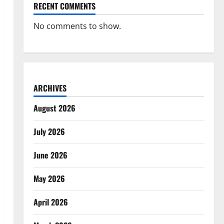
RECENT COMMENTS
No comments to show.
ARCHIVES
August 2026
July 2026
June 2026
May 2026
April 2026