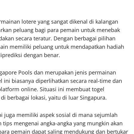
mainan lotere yang sangat dikenal di kalangan
arkan peluang bagi para pemain untuk menebak
akan secara teratur. Dengan berbagai pilihan
main memiliki peluang untuk mendapatkan hadiah
iprediksi dengan benar.
gapore Pools dan merupakan jenis permainan
l ini biasanya diperlihatkan secara real-time dan
atform online. Situasi ini membuat togel
 berbagai lokasi, yaitu di luar Singapura.
i juga memiliki aspek sosial di mana sejumlah
n tips mengenai angka-angka yang mungkin akan
 para pemain dapat saling mendukung dan bertukar