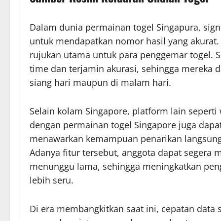
Dalam dunia permainan togel Singapura, sig
untuk mendapatkan nomor hasil yang akurat. 
rujukan utama untuk para penggemar togel. Si
time dan terjamin akurasi, sehingga mereka
siang hari maupun di malam hari.
Selain kolam Singapore, platform lain sepert
dengan permainan togel Singapore juga dapat 
menawarkan kemampuan penarikan langsung d
Adanya fitur tersebut, anggota dapat segera
menunggu lama, sehingga meningkatkan pen
lebih seru.
Di era membangkitkan saat ini, cepatan data s