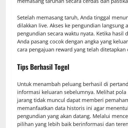
memasang taruhan secara cerdas dan pastikan
Setelah memasang taruh, Anda tinggal menun
dilakkan live. Akses ke pengundian langsung 
pengundian secara waktu nyata. Ketika hasi
Anda pasang cocok dengan angka yang keluar. 
cara pengajuan reward yang telah ditetapkan 
Tips Berhasil Togel
Untuk menambah peluang berhasil di pertand
informasi keluaran sebelumnya. Melihat pola
jarang tidak muncul dapat memberi pemaha
memanfaatkan data historis ini agar menen
pengundian yang akan datang. Melalui mencer
pilihan yang lebih baik berinformasi dan tere