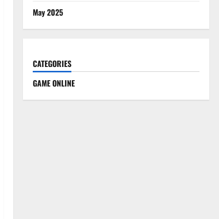
May 2025
CATEGORIES
GAME ONLINE