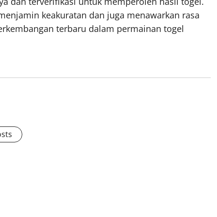
 dan terverifikasi untuk memperoleh hasil togel.
 menjamin keakuratan dan juga menawarkan rasa
perkembangan terbaru dalam permainan togel
osts