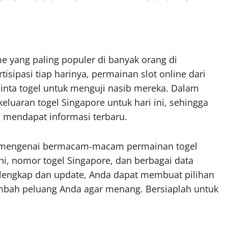
e yang paling populer di banyak orang di
sipasi tiap harinya, permainan slot online dari
inta togel untuk menguji nasib mereka. Dalam
keluaran togel Singapore untuk hari ini, sehingga
 mendapat informasi terbaru.
si mengenai bermacam-macam permainan togel
ni, nomor togel Singapore, dan berbagai data
i lengkap dan update, Anda dapat membuat pilihan
ambah peluang Anda agar menang. Bersiaplah untuk