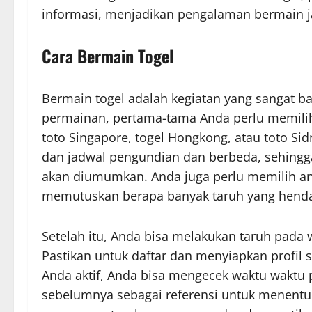
informasi, menjadikan pengalaman bermain jad
Cara Bermain Togel
Bermain togel adalah kegiatan yang sangat b
permainan, pertama-tama Anda perlu memilih j
toto Singapore, togel Hongkong, atau toto Si
dan jadwal pengundian dan berbeda, sehingg
akan diumumkan. Anda juga perlu memilih an
memutuskan berapa banyak taruh yang henda
Setelah itu, Anda bisa melakukan taruh pada 
Pastikan untuk daftar dan menyiapkan profil
Anda aktif, Anda bisa mengecek waktu waktu
sebelumnya sebagai referensi untuk menentuk