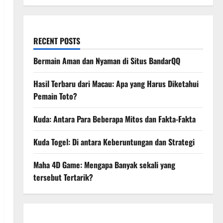
RECENT POSTS
Bermain Aman dan Nyaman di Situs BandarQQ
Hasil Terbaru dari Macau: Apa yang Harus Diketahui
Pemain Toto?
Kuda: Antara Para Beberapa Mitos dan Fakta-Fakta
Kuda Togel: Di antara Keberuntungan dan Strategi
Maha 4D Game: Mengapa Banyak sekali yang
tersebut Tertarik?