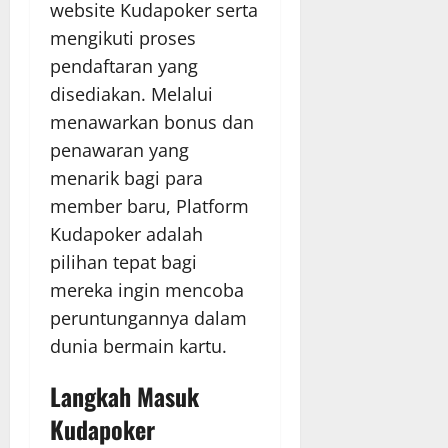
website Kudapoker serta
mengikuti proses
pendaftaran yang
disediakan. Melalui
menawarkan bonus dan
penawaran yang
menarik bagi para
member baru, Platform
Kudapoker adalah
pilihan tepat bagi
mereka ingin mencoba
peruntungannya dalam
dunia bermain kartu.
Langkah Masuk
Kudapoker