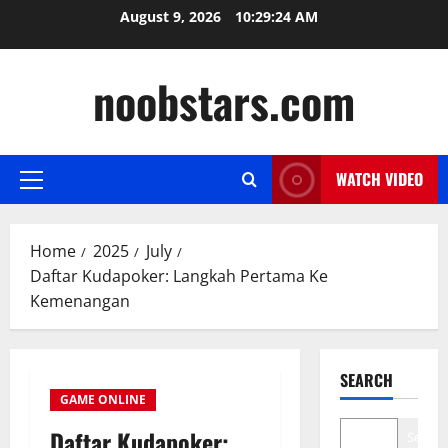
Skip
August 9, 2026
10:29:25 AM
to
content
noobstars.com
WATCH VIDEO
Primary
Menu
Home
2025
July
Daftar Kudapoker: Langkah Pertama Ke
Kemenangan
SEARCH
GAME ONLINE
Daftar Kudapoker:
Search