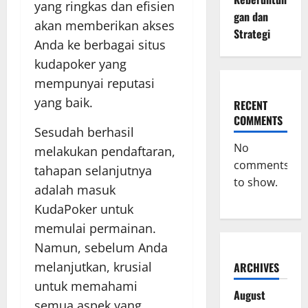
yang ringkas dan efisien
gan dan
akan memberikan akses
Strategi
Anda ke berbagai situs
kudapoker yang
mempunyai reputasi
yang baik.
RECENT
COMMENTS
Sesudah berhasil
No
melakukan pendaftaran,
comments
tahapan selanjutnya
to show.
adalah masuk
KudaPoker untuk
memulai permainan.
Namun, sebelum Anda
melanjutkan, krusial
ARCHIVES
untuk memahami
August
semua aspek yang