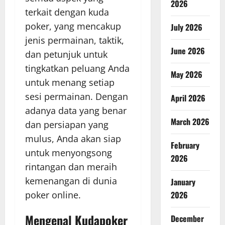
2026
terkait dengan kuda
poker, yang mencakup
July 2026
jenis permainan, taktik,
June 2026
dan petunjuk untuk
tingkatkan peluang Anda
May 2026
untuk menang setiap
sesi permainan. Dengan
April 2026
adanya data yang benar
March 2026
dan persiapan yang
mulus, Anda akan siap
February
untuk menyongsong
2026
rintangan dan meraih
kemenangan di dunia
January
poker online.
2026
Mengenal Kudapoker
December