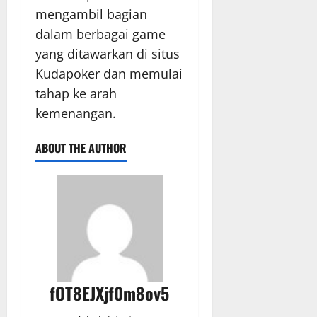
mengambil bagian
dalam berbagai game
yang ditawarkan di situs
Kudapoker dan memulai
tahap ke arah
kemenangan.
ABOUT THE AUTHOR
fOT8EJXjf0m8ov5