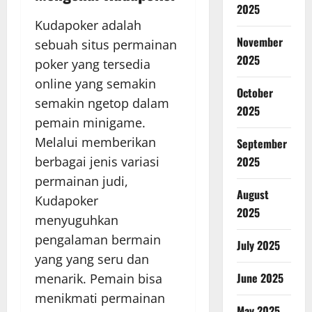
2025
Kudapoker adalah
November
sebuah situs permainan
2025
poker yang tersedia
online yang semakin
October
semakin ngetop dalam
2025
pemain minigame.
Melalui memberikan
September
berbagai jenis variasi
2025
permainan judi,
August
Kudapoker
2025
menyuguhkan
pengalaman bermain
July 2025
yang yang seru dan
June 2025
menarik. Pemain bisa
menikmati permainan
May 2025