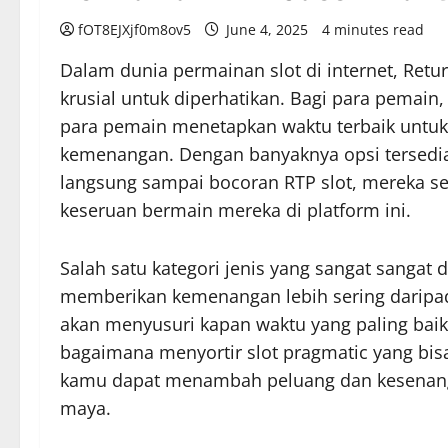
fOT8EJXjf0m8ov5
June 4, 2025
4 minutes read
Dalam dunia permainan slot di internet, Ret
krusial untuk diperhatikan. Bagi para pemai
para pemain menetapkan waktu terbaik untu
kemenangan. Dengan banyaknya opsi tersedia 
langsung sampai bocoran RTP slot, mereka se
keseruan bermain mereka di platform ini.
Salah satu kategori jenis yang sangat sangat d
memberikan kemenangan lebih sering daripad
akan menyusuri kapan waktu yang paling baik 
bagaimana menyortir slot pragmatic yang bis
kamu dapat menambah peluang dan kesenang
maya.