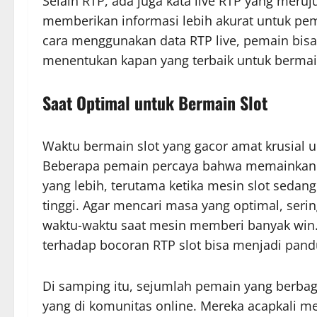
Selain RTP, ada juga kata live RTP yang meruj
memberikan informasi lebih akurat untuk pem
cara menggunakan data RTP live, pemain bisa
menentukan kapan yang terbaik untuk bermain
Saat Optimal untuk Bermain Slot
Waktu bermain slot yang gacor amat krusial
Beberapa pemain percaya bahwa memainkan d
yang lebih, terutama ketika mesin slot sedan
tinggi. Agar mencari masa yang optimal, se
waktu-waktu saat mesin memberi banyak win
terhadap bocoran RTP slot bisa menjadi pand
Di samping itu, sejumlah pemain yang berb
yang di komunitas online. Mereka acapkali 