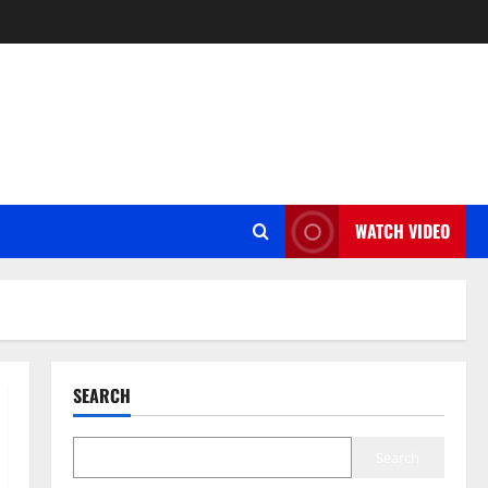
WATCH VIDEO
SEARCH
Search