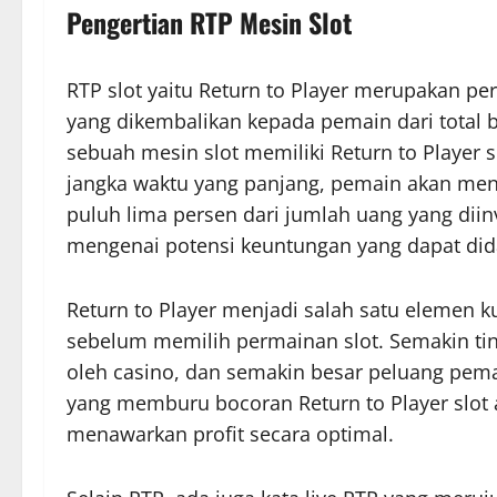
Pengertian RTP Mesin Slot
RTP slot yaitu Return to Player merupakan p
yang dikembalikan kepada pemain dari total b
sebuah mesin slot memiliki Return to Player s
jangka waktu yang panjang, pemain akan me
puluh lima persen dari jumlah uang yang dii
mengenai potensi keuntungan yang dapat di
Return to Player menjadi salah satu elemen k
sebelum memilih permainan slot. Semakin tingg
oleh casino, dan semakin besar peluang pema
yang memburu bocoran Return to Player slo
menawarkan profit secara optimal.