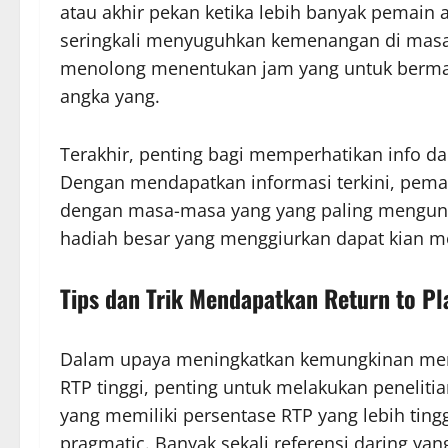
atau akhir pekan ketika lebih banyak pemain 
seringkali menyuguhkan kemenangan di masa-m
menolong menentukan jam yang untuk bermai
angka yang.
Terakhir, penting bagi memperhatikan info da
Dengan mendapatkan informasi terkini, pema
dengan masa-masa yang yang paling mengunt
hadiah besar yang menggiurkan dapat kian m
Tips dan Trik Mendapatkan Return to Pl
Dalam upaya meningkatkan kemungkinan mere
RTP tinggi, penting untuk melakukan penelitia
yang memiliki persentase RTP yang lebih tingg
pragmatic. Banyak sekali referensi daring ya