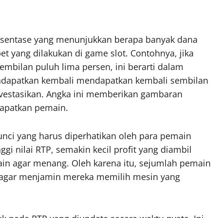
ersentase yang menunjukkan berapa banyak dana
et yang dilakukan di game slot. Contohnya, jika
embilan puluh lima persen, ini berarti dalam
ndapatkan kembali mendapatkan kembali sembilan
nvestasikan. Angka ini memberikan gambaran
dapatkan pemain.
unci yang harus diperhatikan oleh para pemain
i nilai RTP, semakin kecil profit yang diambil
in agar menang. Oleh karena itu, sejumlah pemain
t agar menjamin mereka memilih mesin yang