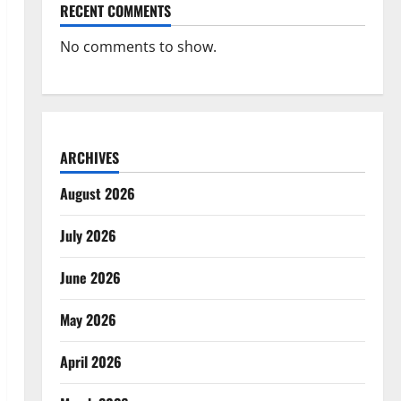
RECENT COMMENTS
No comments to show.
ARCHIVES
August 2026
July 2026
June 2026
May 2026
April 2026