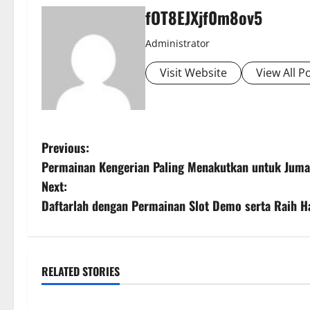
fOT8EJXjf0m8ov5
Administrator
Visit Website
View All P
P
Previous:
Permainan Kengerian Paling Menakutkan untuk Jum
o
Next:
s
Daftarlah dengan Permainan Slot Demo serta Raih H
t
n
RELATED STORIES
GAME ONLINE
GAME ONLIN
a