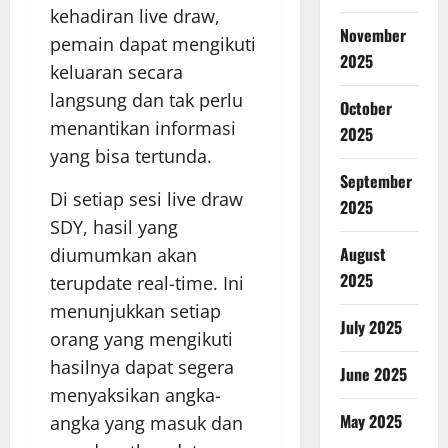
kehadiran live draw,
November
pemain dapat mengikuti
2025
keluaran secara
langsung dan tak perlu
October
menantikan informasi
2025
yang bisa tertunda.
September
Di setiap sesi live draw
2025
SDY, hasil yang
August
diumumkan akan
2025
terupdate real-time. Ini
menunjukkan setiap
July 2025
orang yang mengikuti
hasilnya dapat segera
June 2025
menyaksikan angka-
May 2025
angka yang masuk dan