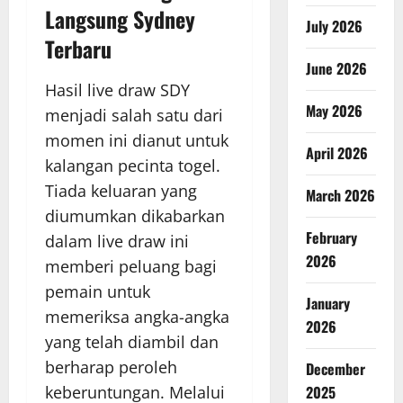
Langsung Sydney
July 2026
Terbaru
June 2026
Hasil live draw SDY
May 2026
menjadi salah satu dari
momen ini dianut untuk
April 2026
kalangan pecinta togel.
Tiada keluaran yang
March 2026
diumumkan dikabarkan
February
dalam live draw ini
2026
memberi peluang bagi
pemain untuk
January
memeriksa angka-angka
2026
yang telah diambil dan
berharap peroleh
December
keberuntungan. Melalui
2025