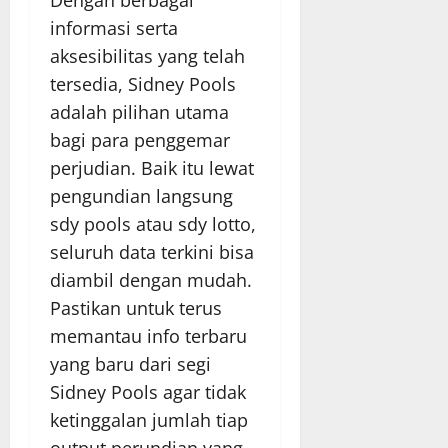
Dengan berbagai
informasi serta
aksesibilitas yang telah
tersedia, Sidney Pools
adalah pilihan utama
bagi para penggemar
perjudian. Baik itu lewat
pengundian langsung
sdy pools atau sdy lotto,
seluruh data terkini bisa
diambil dengan mudah.
Pastikan untuk terus
memantau info terbaru
yang baru dari segi
Sidney Pools agar tidak
ketinggalan jumlah tiap