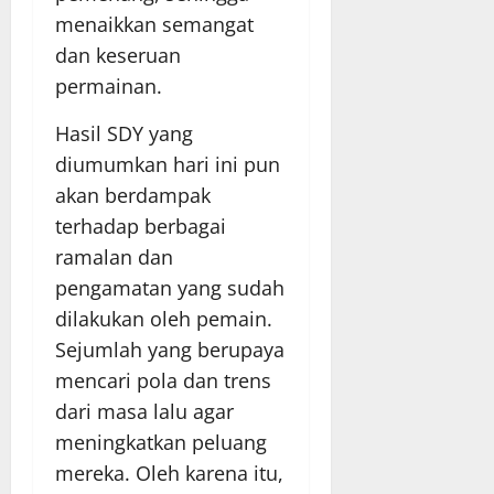
menaikkan semangat
dan keseruan
permainan.
Hasil SDY yang
diumumkan hari ini pun
akan berdampak
terhadap berbagai
ramalan dan
pengamatan yang sudah
dilakukan oleh pemain.
Sejumlah yang berupaya
mencari pola dan trens
dari masa lalu agar
meningkatkan peluang
mereka. Oleh karena itu,