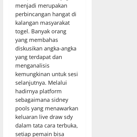
menjadi merupakan
perbincangan hangat di
kalangan masyarakat
togel. Banyak orang
yang membahas
diskusikan angka-angka
yang terdapat dan
menganalisis
kemungkinan untuk sesi
selanjutnya. Melalui
hadirnya platform
sebagaimana sidney
pools yang menawarkan
keluaran live draw sdy
dalam tata cara terbuka,
setiap pemain bisa