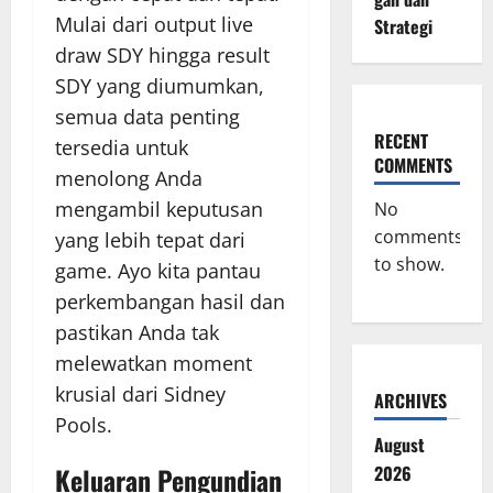
Mulai dari output live
Strategi
draw SDY hingga result
SDY yang diumumkan,
semua data penting
RECENT
tersedia untuk
COMMENTS
menolong Anda
mengambil keputusan
No
comments
yang lebih tepat dari
to show.
game. Ayo kita pantau
perkembangan hasil dan
pastikan Anda tak
melewatkan moment
krusial dari Sidney
ARCHIVES
Pools.
August
Keluaran Pengundian
2026