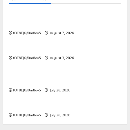
GAME ONLINE
Panduan Komprehensif Slot Deposit Pulsa: Mudah
dan Cepat
fOT8EJXjf0m8ov5
August 7, 2026
GAME ONLINE
Bermain Aman dan Nyaman di Situs BandarQQ
fOT8EJXjf0m8ov5
August 3, 2026
GAME ONLINE
Hasil Terbaru dari Macau: Apa yang Harus Diketahui
Pemain Toto?
fOT8EJXjf0m8ov5
July 28, 2026
GAME ONLINE
Kuda: Antara Para Beberapa Mitos dan Fakta-Fakta
fOT8EJXjf0m8ov5
July 28, 2026