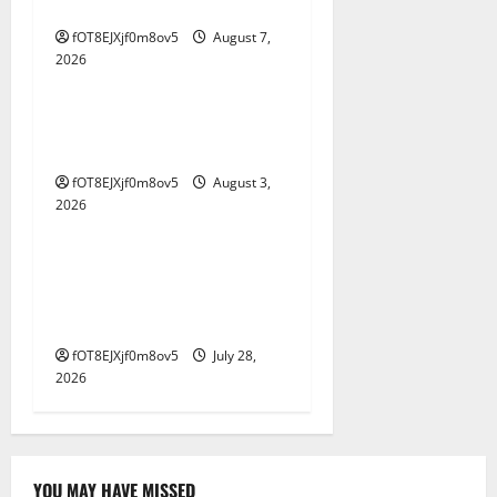
Cepat
i
fOT8EJXjf0m8ov5
August 7,
2026
GAME ONLINE
o
Bermain Aman dan Nyaman
n
di Situs BandarQQ
fOT8EJXjf0m8ov5
August 3,
2026
GAME ONLINE
Hasil Terbaru dari Macau:
Apa yang Harus Diketahui
Pemain Toto?
fOT8EJXjf0m8ov5
July 28,
2026
YOU MAY HAVE MISSED