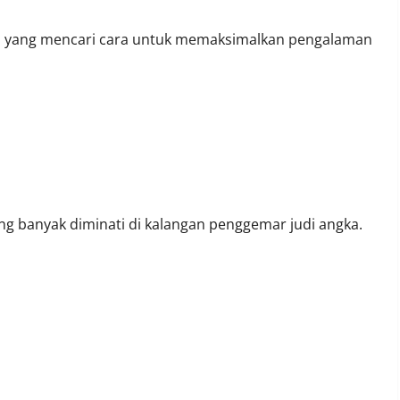
in yang mencari cara untuk memaksimalkan pengalaman
ng banyak diminati di kalangan penggemar judi angka.