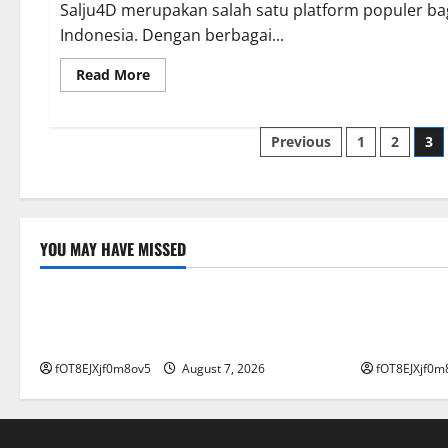
Macau
Salju4D merupakan salah satu platform populer ba
Indonesia. Dengan berbagai...
Read
Read More
more
about
Link
Salju4D:
Posts
Previous
1
2
3
Masuki
Portal
Keberuntungan
pagination
Anda
YOU MAY HAVE MISSED
GAME ONLINE
GAME ON
Panduan Komprehensif Slot Deposit
Bermain Am
Pulsa: Mudah dan Cepat
BandarQQ
fOT8EJXjf0m8ov5
August 7, 2026
fOT8EJXjf0m