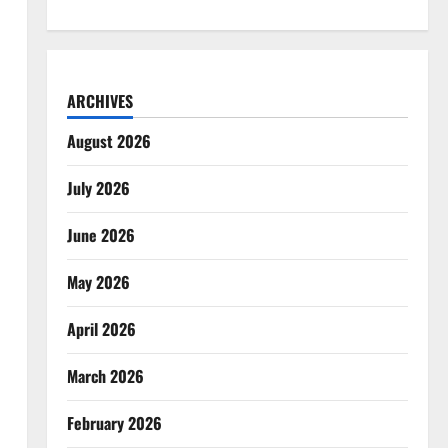
ARCHIVES
August 2026
July 2026
June 2026
May 2026
April 2026
March 2026
February 2026