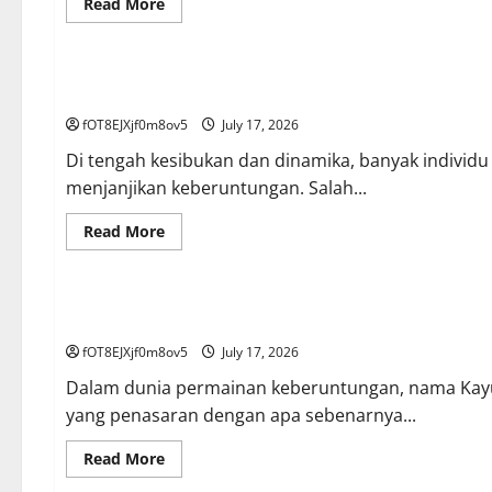
Read
Read More
more
GAME ONLINE
about
Iontogel
maupun
Teknologi:
Rahasia Dunia Wargatogel: Dari Untung serta Perencanaan
Inovasi
di
fOT8EJXjf0m8ov5
Dunia
July 17, 2026
Lotere
Di tengah kesibukan dan dinamika, banyak individ
menjanjikan keberuntungan. Salah...
Read
Read More
more
GAME ONLINE
about
Rahasia
Dunia
Wargatogel:
Misteri Kayutogel: Mengungkap Rahasia di Balik Keberuntu
Dari
Untung
fOT8EJXjf0m8ov5
serta
July 17, 2026
Perencanaan
Dalam dunia permainan keberuntungan, nama Kayu
yang penasaran dengan apa sebenarnya...
Read
Read More
more
GAME ONLINE
about