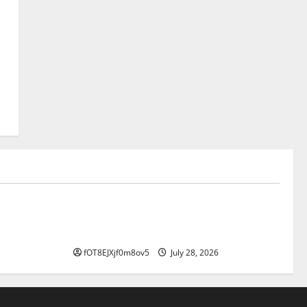
GAME ONLINE
a yang
Kuda: Antara Para Beberapa Mitos dan
o?
Fakta-Fakta
fOT8EJXjf0m8ov5
July 28, 2026