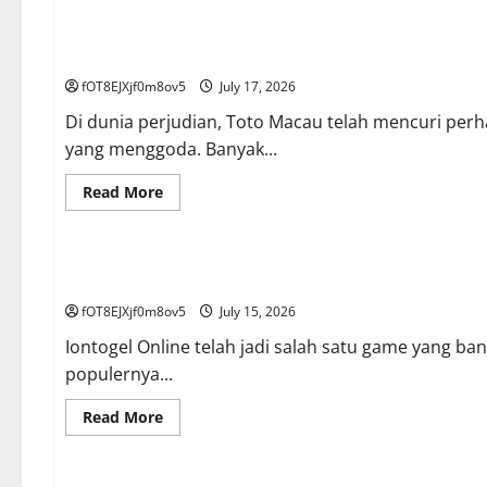
Misteri
Kayutogel:
Mengungkap
Mengungkap Rahasia Toto Macau: Peluang Besar Menanti!
Rahasia
di
fOT8EJXjf0m8ov5
Balik
July 17, 2026
Keberuntungan
Di dunia perjudian, Toto Macau telah mencuri pe
yang menggoda. Banyak...
Read
Read More
more
GAME ONLINE
about
Mengungkap
Rahasia
Toto
Misteri di Balik Iontogel: Menguak Misteri Permainan
Macau:
Peluang
fOT8EJXjf0m8ov5
Besar
July 15, 2026
Menanti!
Iontogel Online telah jadi salah satu game yang ba
populernya...
Read
Read More
more
GAME ONLINE
about
Misteri
di