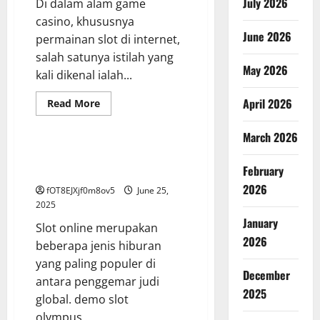
July 2026
Di dalam alam game
casino, khususnya
June 2026
permainan slot di internet,
salah satunya istilah yang
May 2026
kali dikenal ialah...
April 2026
Read
Read More
more
GAME ONLINE
about
Memahami
March 2026
Return
to
Dari Demo Hingga Menang:
Player
February
Perjalanan Slot Anda
Permainan
Slot:
2026
fOT8EJXjf0m8ov5
June 25,
Faktor
Menang
2025
di
January
Permainan
Slot online merupakan
Kasino
2026
beberapa jenis hiburan
yang paling populer di
December
antara penggemar judi
2025
global. demo slot
olympus...