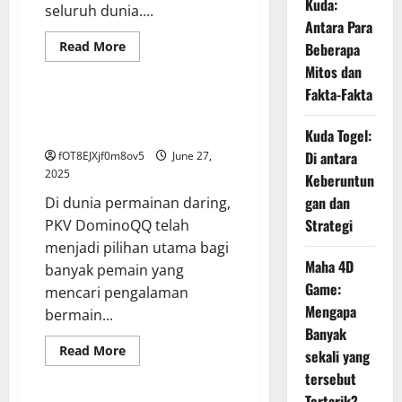
Kuda:
seluruh dunia....
Antara Para
Read
Read More
Beberapa
more
GAME ONLINE
Mitos dan
about
Membahas
Fakta-Fakta
Keseruan
Slot
Kelebihan PKV DominoQQ
Online
Dibandingkan Lainnya
Gacor
Kuda Togel:
Olympus
Di antara
fOT8EJXjf0m8ov5
June 27,
2025
Keberuntun
gan dan
Di dunia permainan daring,
Strategi
PKV DominoQQ telah
menjadi pilihan utama bagi
Maha 4D
banyak pemain yang
Game:
mencari pengalaman
Mengapa
bermain...
Banyak
Read
Read More
sekali yang
more
GAME ONLINE
about
tersebut
Kelebihan
Tertarik?
PKV