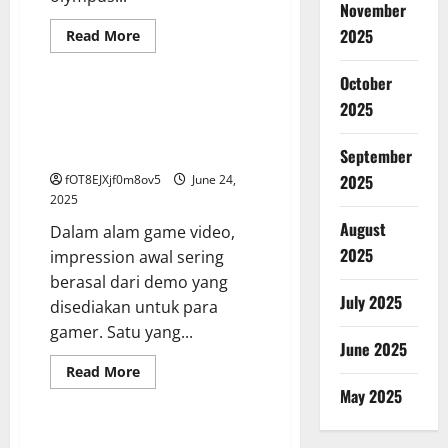
November
2025
Read
Read More
more
GAME ONLINE
about
Dari
October
Demo
Hingga
Mengungkap Rahasia Peragaan
2025
Menang:
Wild Bandito yang Sama dengan
Perjalanan
Slot
Asli
September
Anda
2025
fOT8EJXjf0m8ov5
June 24,
2025
August
Dalam alam game video,
2025
impression awal sering
berasal dari demo yang
July 2025
disediakan untuk para
gamer. Satu yang...
June 2025
Read
Read More
more
GAME ONLINE
May 2025
about
Mengungkap
Rahasia
Peragaan
Kolam SGP: Cara Komprehensif