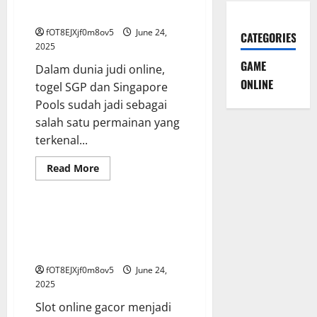
Wild
untuk Peserta Lotere SGP
Bandito
yang
fOT8EJXjf0m8ov5
June 24,
Sama
CATEGORIES
dengan
2025
Asli
GAME
Dalam dunia judi online,
ONLINE
togel SGP dan Singapore
Pools sudah jadi sebagai
salah satu permainan yang
terkenal...
Read
Read More
more
GAME ONLINE
about
Kolam
SGP:
Cara
Mempelajari Permainan Slot
Komprehensif
Online Yang Populer: Mulai dari
untuk
Peserta
Fundamental
Lotere
SGP
fOT8EJXjf0m8ov5
June 24,
2025
Slot online gacor menjadi