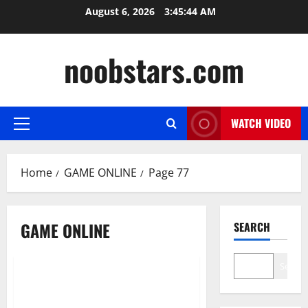
Skip
August 6, 2026
3:45:44 AM
to
content
noobstars.com
WATCH VIDEO
Primary
Menu
Home
GAME ONLINE
Page 77
GAME ONLINE
SEARCH
GAME ONLINE
Search
Ritual Sebelum Mengikuti Live
Draw HK